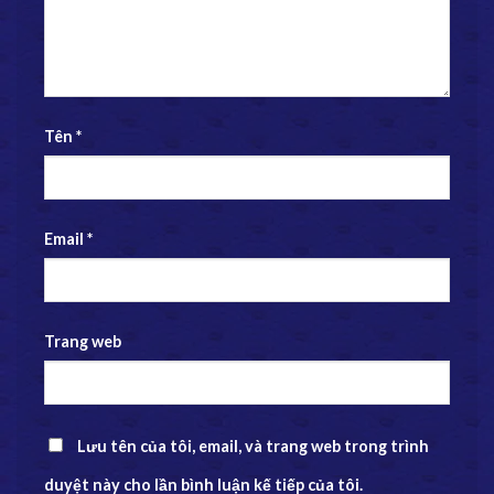
Tên
*
Email
*
Trang web
Lưu tên của tôi, email, và trang web trong trình
duyệt này cho lần bình luận kế tiếp của tôi.