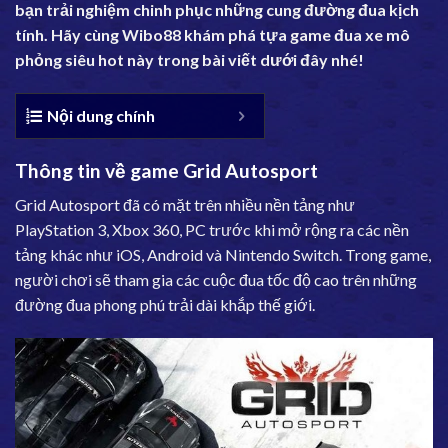
bạn trải nghiệm chinh phục những cung đường đua kịch
tính. Hãy cùng
Wibo88
khám phá tựa game đua xe mô
phỏng siêu hot này trong bài viết dưới đây nhé!
Nội dung chính
Thông tin về game Grid Autosport
Grid Autosport đã có mặt trên nhiều nền tảng như
PlayStation 3, Xbox 360, PC trước khi mở rộng ra các nền
tảng khác như iOS, Android và Nintendo Switch. Trong game,
người chơi sẽ tham gia các cuộc đua tốc độ cao trên những
đường đua phong phú trải dài khắp thế giới.