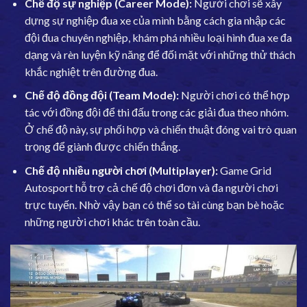
Chế độ sự nghiệp (Career Mode):
Người chơi sẽ xây
dựng sự nghiệp đua xe của mình bằng cách gia nhập các
đội đua chuyên nghiệp, khám phá nhiều loại hình đua xe đa
dạng và rèn luyện kỹ năng để đối mặt với những thử thách
khắc nghiệt trên đường đua.
Chế độ đồng đội (Team Mode):
Người chơi có thể hợp
tác với đồng đội để thi đấu trong các giải đua theo nhóm.
Ở chế độ này, sự phối hợp và chiến thuật đóng vai trò quan
trọng để giành được chiến thắng.
Chế độ nhiều người chơi (Multiplayer):
Game Grid
Autosport hỗ trợ cả chế độ chơi đơn và đa người chơi
trực tuyến. Nhờ vậy bạn có thể so tài cùng bạn bè hoặc
những người chơi khác trên toàn cầu.