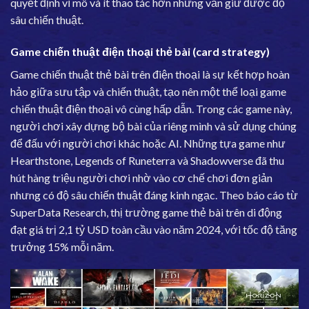
quyết định vĩ mô và ít thao tác hơn nhưng vẫn giữ được độ
sâu chiến thuật.
Game chiến thuật điện thoại thẻ bài (card strategy)
Game chiến thuật thẻ bài trên điện thoại là sự kết hợp hoàn
hảo giữa sưu tập và chiến thuật, tạo nên một thể loại game
chiến thuật điện thoại vô cùng hấp dẫn. Trong các game này,
người chơi xây dựng bộ bài của riêng mình và sử dụng chúng
để đấu với người chơi khác hoặc AI. Những tựa game như
Hearthstone, Legends of Runeterra và Shadowverse đã thu
hút hàng triệu người chơi nhờ vào cơ chế chơi đơn giản
nhưng có độ sâu chiến thuật đáng kinh ngạc. Theo báo cáo từ
SuperData Research, thị trường game thẻ bài trên di động
đạt giá trị 2,1 tỷ USD toàn cầu vào năm 2024, với tốc độ tăng
trưởng 15% mỗi năm.