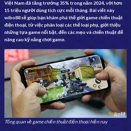
Việt Nam đã tăng trưởng 35% trong năm 2024, với hơn
15 triệu người dùng tích cực mỗi tháng. Bài viết này
wibo88
sẽ giúp bạn khám phá thế giới game chiến thuật
điện thoại, từ việc phân loại các thể loại phụ, giới thiệu
những tựa game nổi bật, đến các mẹo và chiến thuật để
nâng cao kỹ năng chơi game.
Tổng quan về game chiến thuật điện thoại hiện nay