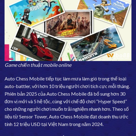
Game chiến thuật mobile online
Auto Chess Mobile tiếp tục làm mưa làm gió trong thể loại
auto-battler, với hơn 10 triệu người chơi tích cực mỗi tháng.
Phiên bản 2025 của Auto Chess Mobile đã bổ sung hơn 30
đơn vị mới và 5 hệ tộc, cùng với chế độ chơi “Hyper Speed”
cho những người chơi muốn trải nghiệm nhanh hơn. Theo số
liệu từ Sensor Tower, Auto Chess Mobile đạt doanh thu ước
tính 12 triệu USD tại Việt Nam trong năm 2024.