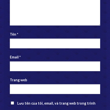
Tên
*
Email
*
Trang web
Lưu tên của tôi, email, và trang web trong trình