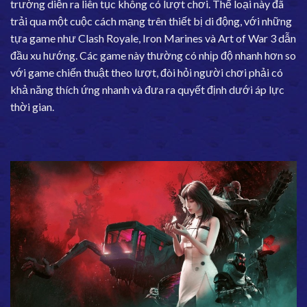
trường diễn ra liên tục không có lượt chơi. Thể loại này đã
trải qua một cuộc cách mạng trên thiết bị di động, với những
tựa game như Clash Royale, Iron Marines và Art of War 3 dẫn
đầu xu hướng. Các game này thường có nhịp độ nhanh hơn so
với game chiến thuật theo lượt, đòi hỏi người chơi phải có
khả năng thích ứng nhanh và đưa ra quyết định dưới áp lực
thời gian.