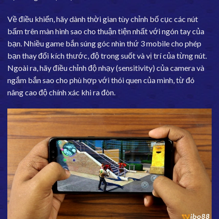
Về điều khiển, hãy dành thời gian tùy chỉnh bố cục các nút
bấm trên màn hình sao cho thuận tiện nhất với ngón tay của
bạn. Nhiều game bắn súng góc nhìn thứ 3 mobile cho phép
bạn thay đổi kích thước, độ trong suốt và vị trí của từng nút.
Ngoài ra, hãy điều chỉnh độ nhạy (sensitivity) của camera và
ngắm bắn sao cho phù hợp với thói quen của mình, từ đó
nâng cao độ chính xác khi ra đòn.