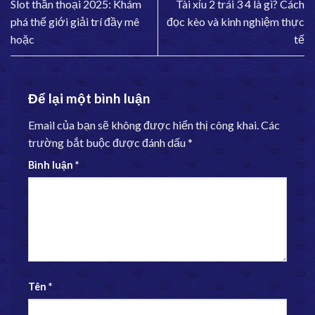
Slot thần thoại 2025: Khám
Tài xỉu 2 trái 3 4 là gì? Cách
phá thế giới giải trí đầy mê
đọc kèo và kinh nghiệm thực
hoặc
tế
Để lại một bình luận
Email của bạn sẽ không được hiển thị công khai.
Các
trường bắt buộc được đánh dấu
*
Bình luận
*
Tên
*