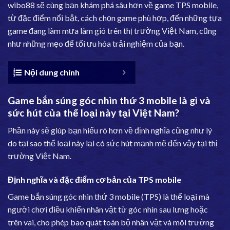
wibo88
sẽ cùng bạn khám phá sâu hơn về game TPS mobile,
từ đặc điểm nổi bật, cách chọn game phù hợp, đến những tựa
game đang làm mưa làm gió trên thị trường Việt Nam, cũng
như những mẹo để tối ưu hóa trải nghiệm của bạn.
Nội dung chính
Game bắn súng góc nhìn thứ 3 mobile là gì và
sức hút của thể loại này tại Việt Nam?
Phần này sẽ giúp bạn hiểu rõ hơn về định nghĩa cũng như lý
do tại sao thể loại này lại có sức hút mạnh mẽ đến vậy tại thị
trường Việt Nam.
Định nghĩa và đặc điểm cơ bản của TPS mobile
Game bắn súng góc nhìn thứ 3 mobile (TPS) là thể loại mà
người chơi điều khiển nhân vật từ góc nhìn sau lưng hoặc
trên vai, cho phép bao quát toàn bộ nhân vật và môi trường