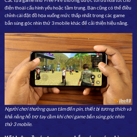
điện thoại cấu hình yếu hoặc tầm trung. Bạn cũng có thể điều
chỉnh cài đặt đồ họa xuống mức thấp nhất trong các game
bắn súng góc nhìn thứ 3 mobile khác để cải thiện hiệu năng.
Người chơi thường quan tâm đến pin, thiết bị tương thích và
khả năng hỗ trợ tay cầm khi chơi game bắn súng góc nhìn
thứ 3 mobile.