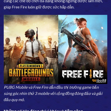
cùng các chế độ chơi đa dạng không ngừng được làm mới,
giúp Free Fire luôn giữ được sức hấp dẫn.
PUBG Mobile và Free Fire dẫn đầu thị trường game bắn
súng góc nhìn thứ 3 mobile với cộng đồng đông đảo và giải
đấu quy mô.
Những cái tên đáng chú ý khác và tiềm năng