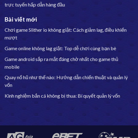
trực tuyến hấp dẫn hàng đầu
Bài viết mới
Chơi game Slither io không giật: Cách giảm lag, điều khiển
mượt
Game online không lag giật: Top dễ chơi cùng bạn bè
Game android sắp ra mắt đáng chờ nhất cho game thủ
mobile
Quay nổ hũ như thế nào: Hướng dẫn chiến thuật và quản lý
vốn
Kinh nghiệm bắn cá không bị thua: Bí quyết quản lý vốn