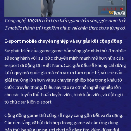
Công nghệ VR/AR hứa hẹn biến game bắn súng góc nhìn thứ
3 mobile thành trải nghiệm nhập vai chân thực chưa từng có.
E-sport mobile chuyên nghiệp và sự gắn kết cộng đồng
Sự phát triển của game game bắn súng góc nhìn thứ 3 mobile
sẽ song hành với sự bớc chuyển mình mạnh mẽ hơn nữa của
e-sport di động tại Việt Nam. Các giải đấu sẽ không chỉ dừng
lại ở quy mô quốc gia mà còn vươn tầm quốc tế, với cơ cấu
giải thưởng lớn hơn và sự chuyên nghiệp hóa trong khâu tổ
chức, truyền thông. Điều này tạo ra cơ hội nghề nghiệp lớn
cho các tuyển thủ, huấn luyện viên, bình luận viên, và đội ngũ
tổ chức sự kiện e-sport.
Cộng đồng game thủ cũng sẽ ngày càng gắn kết và đa dạng.
Các nền tảng xã hội tích hợp trong game và các ứng dụng
bên thứ ba sẽ giúp người chơi dễ dàng tìm kiếm đồng đội,