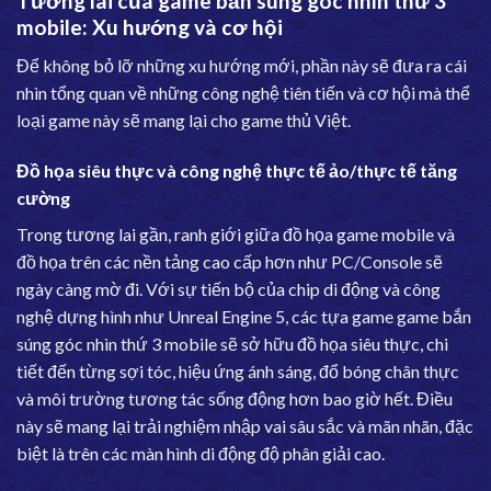
Tương lai của game bắn súng góc nhìn thứ 3
mobile: Xu hướng và cơ hội
Để không bỏ lỡ những xu hướng mới, phần này sẽ đưa ra cái
nhìn tổng quan về những công nghệ tiên tiến và cơ hội mà thể
loại game này sẽ mang lại cho game thủ Việt.
Đồ họa siêu thực và công nghệ thực tế ảo/thực tế tăng
cường
Trong tương lai gần, ranh giới giữa đồ họa game mobile và
đồ họa trên các nền tảng cao cấp hơn như PC/Console sẽ
ngày càng mờ đi. Với sự tiến bộ của chip di động và công
nghệ dựng hình như Unreal Engine 5, các tựa game game bắn
súng góc nhìn thứ 3 mobile sẽ sở hữu đồ họa siêu thực, chi
tiết đến từng sợi tóc, hiệu ứng ánh sáng, đổ bóng chân thực
và môi trường tương tác sống động hơn bao giờ hết. Điều
này sẽ mang lại trải nghiệm nhập vai sâu sắc và mãn nhãn, đặc
biệt là trên các màn hình di động độ phân giải cao.