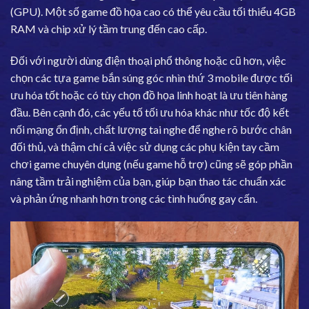
(GPU). Một số game đồ họa cao có thể yêu cầu tối thiểu 4GB
RAM và chip xử lý tầm trung đến cao cấp.
Đối với người dùng điện thoại phổ thông hoặc cũ hơn, việc
chọn các tựa game bắn súng góc nhìn thứ 3 mobile được tối
ưu hóa tốt hoặc có tùy chọn đồ họa linh hoạt là ưu tiên hàng
đầu. Bên cạnh đó, các yếu tố tối ưu hóa khác như tốc độ kết
nối mạng ổn định, chất lượng tai nghe để nghe rõ bước chân
đối thủ, và thậm chí cả việc sử dụng các phụ kiện tay cầm
chơi game chuyên dụng (nếu game hỗ trợ) cũng sẽ góp phần
nâng tầm trải nghiệm của bạn, giúp bạn thao tác chuẩn xác
và phản ứng nhanh hơn trong các tình huống gay cấn.