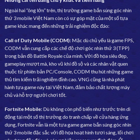
Ngoài hai “ông lớn” trên, thị trường game bắn súng góc nhìn
thứ 3 mobile Việt Nam còn có sự góp mặt của một số tựa
game khác mang đến những trải nghiệm độc đáo:
Call of Duty Mobile (CODM):
Mặc dù chủ yếu là game FPS,
CODM vẫn cung cấp các chế độ chơi góc nhìn thứ 3 (TPP)
trong bản đồ Battle Royale của mình. Với đồ họa siêu đẹp,
gameplay mượt mà, kho vũ khí đồ sộ và các nhân vật quen
thuộc từ phiên bản PC/Console, CODM thu hút những game
thủ tìm kiếm trải nghiệm đỉnh cao. VNG cũng là nhà phát
hành tựa game này tại Việt Nam, đảm bảo chất lượng máy
chủ và hỗ trợ người chơi tốt.
Fortnite Mobile:
Dù không còn phổ biến như trước trên di
động tại một số thị trường do tranh chấp về cửa hàng ứng
dụng, Fortnite vẫn là một tựa game game bắn súng góc nhìn
thứ 3 mobile đặc sắc với đồ họa hoạt hình tươi sáng, lối chơi