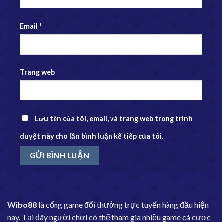
Email
*
Trang web
Lưu tên của tôi, email, và trang web trong trình
duyệt này cho lần bình luận kế tiếp của tôi.
Wibo88
là cổng game đổi thưởng trực tuyến hàng đầu hiện
nay. Tại đây người chơi có thể tham gia nhiều game cá cược