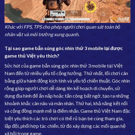
Khác với FPS, TPS cho phép người chơi quan sát toàn bộ
nhân vật và môi trường xung quanh.
Tại sao game bắn súng góc nhìn thứ 3 mobile lại được
game thủ Việt yêu thích?
Sức hút của game bắn súng góc nhìn thứ 3 mobile tại Việt
Nam đến từ nhiều yếu tố cộng hưởng. Thứ nhất, lối chơi cân
bằng giữa hành động kịch tính và yếu tố chiến thuật. Góc nhìn
rộng giúp người chơi dễ dàng lên kế hoạch di chuyển, sử
dụng địa hình để ẩn nấp hoặc tấn công bất ngờ, tạo ra những
khoảnh khắc cân não và mãn nhãn. Thứ hai, khả năng kết nối
và cộng đồng mạnh mẽ là điểm nhấn. Game thủ Việt Nam đặc
biệt yêu thích các trò chơi có thể rủ bạn bè cùng tham gia,
lập đội, phối hợp tác chiến, từ đó xây dựng các mối quan hệ
xã hội trong game.