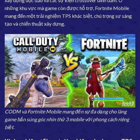
xây dựng độc đáo và các sự kiện crossover đình đám. Ở
những khu vực mà game còn được hỗ trợ, Fortnite Mobile
mang đến một trải nghiệm TPS khác biệt, chú trọng sự sáng
tạo và chiến thuật xây dựng.
CODM và Fortnite Mobile mang đến sự đa dạng cho làng
game bắn súng góc nhìn thứ 3 mobile với phong cách riêng
biệt.