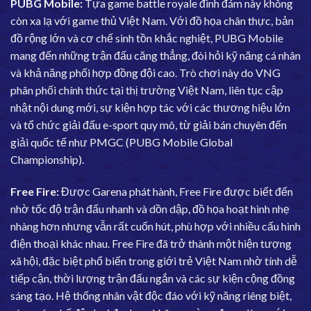
PUBG Mobile:
Tựa
game ba
ttle royale đình đám này không
còn xa lạ với game thủ Việt Nam. Với đồ họa chân thực, bản
đồ rộng lớn và cơ chế sinh tồn khắc nghiệt, PUBG Mobile
mang đến những trận đấu căng thẳng, đòi hỏi kỹ năng cá nhân
và khả năng phối hợp đồng đội cao. Trò chơi này do VNG
phân phối chính thức tại thị trường Việt Nam, liên tục cập
nhật nội dung mới, sự kiện hợp tác với các thương hiệu lớn
và tổ chức giải đấu e-sport quy mô, từ giải bán chuyên đến
giải quốc tế như PMGC (PUBG Mobile Global
Championship).
Free Fire:
Được Garena phát hành, Free Fire được biết đến
nhờ tốc độ trận đấu nhanh và dồn dập, đồ họa hoạt hình nhẹ
nhàng hơn nhưng vẫn rất cuốn hút, phù hợp với nhiều cấu hình
điện thoại khác nhau. Free Fire đã trở thành một hiện tượng
xã hội, đặc biệt phổ biến trong giới trẻ Việt Nam nhờ tính dễ
tiếp cận, thời lượng trận đấu ngắn và các sự kiện cộng đồng
sáng tạo. Hệ thống nhân vật độc đáo với kỹ năng riêng biệt,