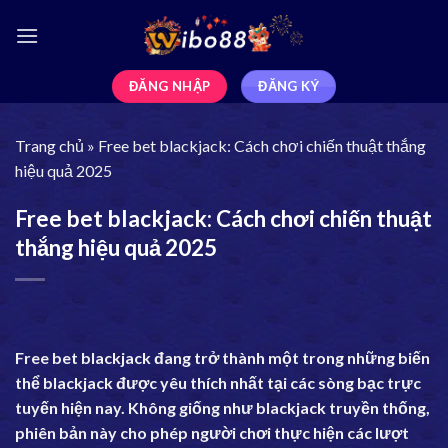
ĐĂNG NHẬP
ĐĂNG KÝ
Trang chủ
»
Free bet blackjack: Cách chơi chiến thuật thắng
hiệu quả 2025
Free bet blackjack: Cách chơi chiến thuật
thắng hiệu quả 2025
Free bet blackjack đang trở thành một trong những biến
thể blackjack được yêu thích nhất tại các sòng bạc trực
tuyến hiện nay. Không giống như blackjack truyền thống,
phiên bản này cho phép người chơi thực hiện các lượt