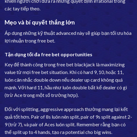
khiến người chơi đưa ra những quyết định irrational trong
các tay tiếp theo.
Mẹo và bí quyết thắng lớn
Áp dụng những kỹ thuật advanced này sẽ giúp bạn tối ưu hóa
lợi nhuận trong free bet.
Tận dụng tối đa free bet opportunities
Key để thành công trong free bet blackjack là maximizing
value từ mọi free bet situation. Khi có hard 9, 10, hoặc 11,
luôn cân nhắc double down nếu dealer up card không quá
mạnh. Với hard 11, hầu như luôn double bất kể dealer có gì
(trừ Ace trong một số trường hợp).
Đối với splitting, aggressive approach thường mang lại kết
quả tốt hơn. Pair of 8s luôn nên split, pair of 9s split against 2-
9 (trừ 7), và pair of Aces luôn split. Remember rằng bạn có
thể split up to 4 hands, tạo ra potential cho big wins.