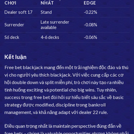
CHƠI
NHẤT
EDGE
Dealer soft 17
Stand
-0.22%
Late surrender
Surrender
-0.08%
available
Số deck
4-6 decks
-0.06%
Kết luận
Free bet blackjack mang đến một trải nghiệm độc đáo và thú
vị cho người yêu thích blackjack. Với việc cung cấp các cơ
hội double down và split miễn phí, trò chơi này tạo ra nhiều
tình huống exciting và potential cho big wins. Tuy nhiên,
success trong free bet đòi hỏi sự hiểu biết sâu sắc về basic
strategy được modified, discipline trong bankroll
management, và khả năng adapt với dealer 22 rule.
Điều quan trọng nhất là maintain perspective đúng đắn về
free bets – chúng là valuable opportunities nhưng không phải