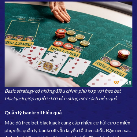
Basic strategy có những điều chỉnh phù hợp với free bet
blackjack giúp người chơi vận dụng mọt cách hiệu quả
Quản lý bankroll hiệu quả
Mặc dù free bet blackjack cung cấp nhiều cơ hội cược miễn
phí, việc quản lý bankroll vẫn là yếu tố then chốt. Bạn nên xác