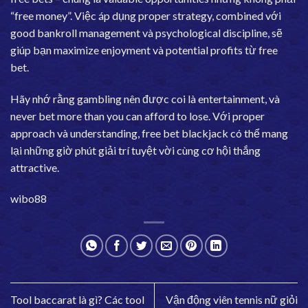
“free money”. Việc áp dụng proper strategy, combined với
good bankroll management và psychological discipline, sẽ
giúp bạn maximize enjoyment và potential profits từ free
bet.
Hãy nhớ rằng gambling nên được coi là entertainment, và
never bet more than you can afford to lose. Với proper
approach và understanding, free bet blackjack có thể mang
lại những giờ phút giải trí tuyệt vời cùng cơ hội thắng
attractive.
wibo88
Tool baccarat là gì? Các tool
Vận động viên tennis nữ giỏi