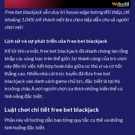
Free bet blackjack vẫn duy trì house edge tương đối thấp, chỉ
khoảng 1.04% trở thành một lựa chọn hấp dẫn cho cả người
chơi mới
Lịch sử và sự phát triển của free bet blackjack
Kể từ khi ra mắt, free bet blackjack đã nhanh chóng lan rộng
khắp các sòng bạc trên thế giới. Sự thành công của trò chơi
này đến từ việc kết hợp hoàn hảo giữa sự thú vị và cơ hội
thắng cao. Nhiều nhà cái trực tuyến đã đưa free bet
blackjack vào danh sách game chủ lực, đặc biệt là tại thị
trường châu Á nơi người chơi ưa thích những biến thể có
tính năng đặc biệt.
Luật chơi chi tiết free bet blackjack
Phần này sẽ hướng dẫn bạn từng quy tắc cụ thể và những
tình huống đặc biệt.