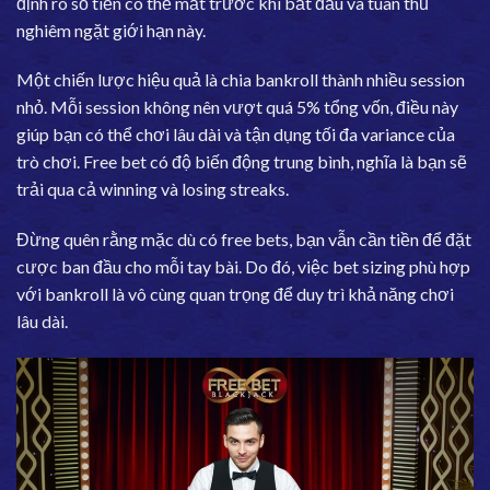
định rõ số tiền có thể mất trước khi bắt đầu và tuân thủ
nghiêm ngặt giới hạn này.
Một chiến lược hiệu quả là chia bankroll thành nhiều session
nhỏ. Mỗi session không nên vượt quá 5% tổng vốn, điều này
giúp bạn có thể chơi lâu dài và tận dụng tối đa variance của
trò chơi. Free bet có độ biến động trung bình, nghĩa là bạn sẽ
trải qua cả winning và losing streaks.
Đừng quên rằng mặc dù có free bets, bạn vẫn cần tiền để đặt
cược ban đầu cho mỗi tay bài. Do đó, việc bet sizing phù hợp
với bankroll là vô cùng quan trọng để duy trì khả năng chơi
lâu dài.