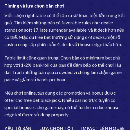
Timing và lựa chọn bàn chơi
Việc chọn right table có thể tạo ra sự khác biệt lớn trong kết
quả. Tìm kiếm những bàn có favorable rules như dealer
stands on soft 17, late surrender available, và ít deck hơn nếu
có thể. Mặc dù free bet thường sử dụng 6-8 decks, một số
casino cung cấp phiên bản 4-deck với house edge thấp hơn.
Table limit cũng quan trọng. Chọn bàn có minimum bet phù
hợp với 1-2% bankroll của bạn để đảm bảo có thể chơi lâu
dài. Tránh những bàn quá crowded vì chúng làm chậm game
pace và giảm số hands per hour.
Nếu chơi online, tận dụng các promotion và bonus được
offer cho free bet blackjack. Nhiều casino trực tuyến có
special bonuses cho game này, có thể further reduce house
edge khi được sử dụng properly.
YẾU TỐ BÀN
LỰA CHỌN TỐT
IMPACT LÊN HOUSE