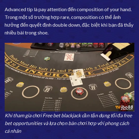
Advanced tip là pay attention đến composition of your hand.
Trong một số trường hợp rare, composition có thể ảnh
hưởng đến quyết định double down, đặc biệt khi bạn đã thấy
nhiều bài trong shoe.
Khi tham gia chơi Free bet blackjack cần tận dụng tối đa free
bet opportunities và lựa chọn bàn chơi hợp với phong cách
cá nhân