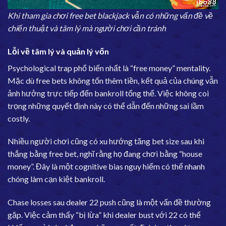
Khi tham gia chơi free bet blackjack vẫn có những vấn đề về
chiến thuật và tâm lý mà người chơi cần tránh
Lỗi về tâm lý và quản lý vốn
Psychological trap phổ biến nhất là “free money” mentality.
Mặc dù free bets không tốn thêm tiền, kết quả của chúng vẫn
ảnh hưởng trực tiếp đến bankroll tổng thể. Việc không coi
trọng những quyết định này có thể dẫn đến những sai lầm
costly.
Nhiều người chơi cũng có xu hướng tăng bet size sau khi
thắng bằng free bet, nghĩ rằng họ đang chơi bằng “house
money”. Đây là một cognitive bias nguy hiểm có thể nhanh
chóng làm cạn kiệt bankroll.
Chase losses sau dealer 22 push cũng là một vấn đề thường
gặp. Việc cảm thấy “bị lừa” khi dealer bust với 22 có thể