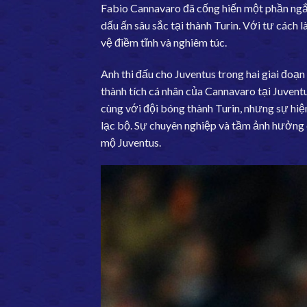
Fabio Cannavaro đã cống hiến một phần ngắn
dấu ấn sâu sắc tại thành Turin. Với tư cách 
vệ điềm tĩnh và nghiêm túc.
Anh thi đấu cho Juventus trong hai giai đo
thành tích cá nhân của Cannavaro tại Juven
cùng với đội bóng thành Turin, nhưng sự hi
lạc bộ. Sự chuyên nghiệp và tầm ảnh hưởng 
mộ Juventus.