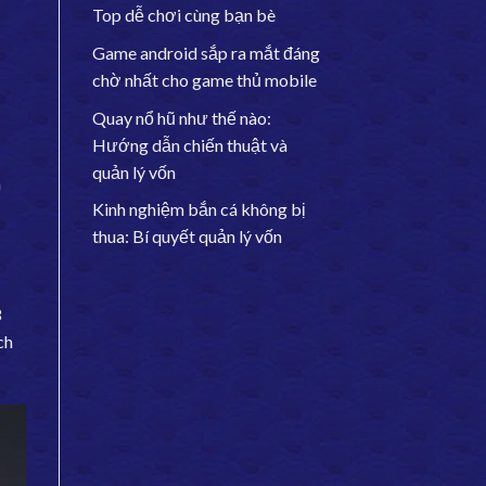
Top dễ chơi cùng bạn bè
Game android sắp ra mắt đáng
chờ nhất cho game thủ mobile
Quay nổ hũ như thế nào:
Hướng dẫn chiến thuật và
quản lý vốn
à
Kinh nghiệm bắn cá không bị
thua: Bí quyết quản lý vốn
3
ch