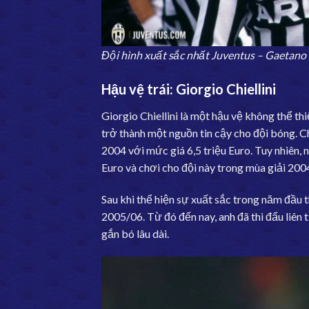
Đội hình xuất sắc nhất Juventus – Gaetano 
Hậu vệ trái: Giorgio Chiellini
Giorgio Chiellini là một hậu vệ không thể t
trở thành một nguồn tin cậy cho đội bóng. 
2004 với mức giá 6,5 triệu Euro. Tuy nhiên, 
Euro và chơi cho đội này trong mùa giải 200
Sau khi thể hiện sự xuất sắc trong năm đầu th
2005/06. Từ đó đến nay, anh đã thi đấu liên
gắn bó lâu dài.