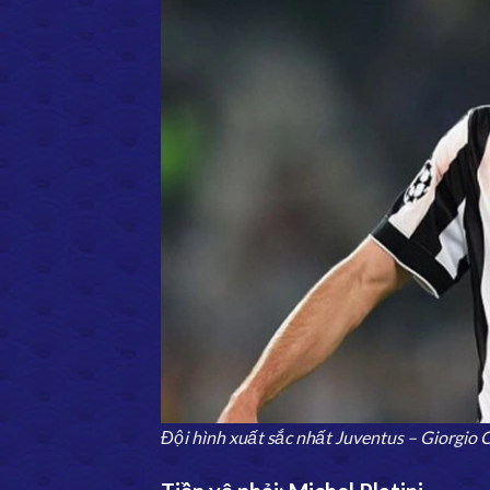
Đội hình xuất sắc nhất Juventus – Giorgio C