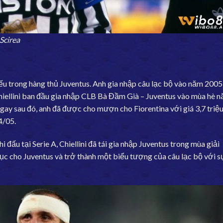
Scirea
hiếu trong hàng thủ Juventus. Anh gia nhập câu lạc bộ vào năm 2005
Chiellini ban đầu gia nhập CLB Bà Đầm Già – Juventus vào mùa hè 
ngay sau đó, anh đã được cho mượn cho Fiorentina với giá 3,7 triệ
4/05.
i đấu tại Serie A, Chiellini đã tái gia nhập Juventus trong mùa giải
 tục cho Juventus và trở thành một biểu tượng của câu lạc bộ với s