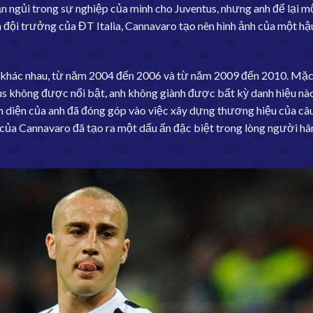
 ngủi trong sự nghiệp của mình cho Juventus, nhưng anh để lại m
là đội trưởng của ĐT Italia, Cannavaro tạo nên hình ảnh của một hậ
ạn khác nhau, từ năm 2004 đến 2006 và từ năm 2009 đến 2010. Mặc
tus không được nổi bật, anh không giành được bất kỳ danh hiệu nà
ện diện của anh đã đóng góp vào việc xây dựng thương hiệu của câ
của Cannavaro đã tạo ra một dấu ấn đặc biệt trong lòng người h