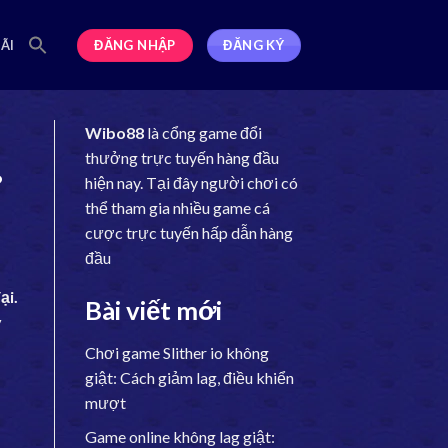
ĐĂNG NHẬP
ĐĂNG KÝ
ÃI
Wibo88
là cổng game đổi
thưởng trực tuyến hàng đầu
?
hiện nay. Tại đây người chơi có
thể tham gia nhiều game cá
cược trực tuyến hấp dẫn hàng
đầu
ại.
Bài viết mới
y
Chơi game Slither io không
giật: Cách giảm lag, điều khiển
mượt
Game online không lag giật: