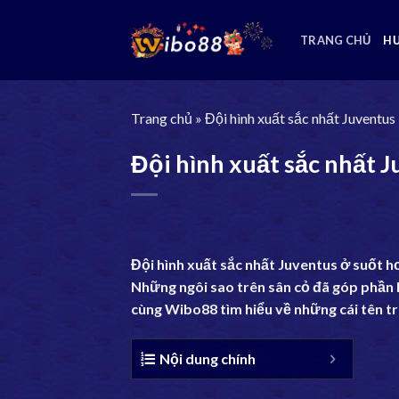
TRANG CHỦ
HƯ
Trang chủ
»
Đội hình xuất sắc nhất Juventu
Đội hình xuất sắc nhất 
Đội hình xuất sắc nhất Juventus ở suốt h
Những ngôi sao trên sân cỏ đã góp phần l
cùng
Wibo88
tìm hiểu về những cái tên tr
Nội dung chính