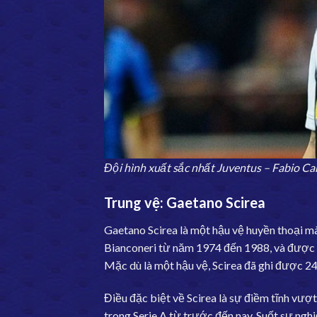
Đội hình xuất sắc nhất Juventus – Fabio C
Trung vệ: Gaetano Scirea
Gaetano Scirea là một hậu vệ huyền thoại mà 
Bianconeri từ năm 1974 đến 1988, và được b
Mặc dù là một hậu vệ, Scirea đã ghi được 24
Điều đặc biệt về Scirea là sự điềm tĩnh vượt 
trong Serie A từ trước đến nay. Suốt sự ngh