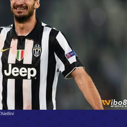
hiellini