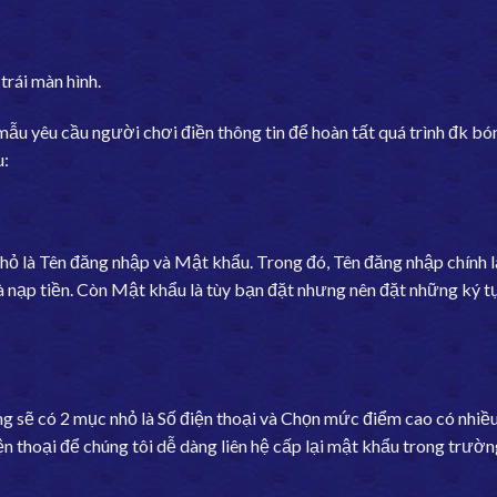
rái màn hình.
mẫu yêu cầu người chơi điền thông tin để hoàn tất quá trình đk bó
u:
hỏ là Tên đăng nhập và Mật khẩu. Trong đó, Tên đăng nhập chính l
 nạp tiền. Còn Mật khẩu là tùy bạn đặt nhưng nên đặt những ký t
sẽ có 2 mục nhỏ là Số điện thoại và Chọn mức điểm cao có nhiề
iện thoại để chúng tôi dễ dàng liên hệ cấp lại mật khẩu trong trườ