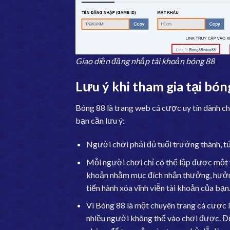
Giao diện đăng nhập tài khoản bóng 88
Lưu ý khi tham gia tại bón
Bóng 88 là trang web cá cược uy tín dành ch
bạn cần lưu ý:
Người chơi phải đủ tuổi trưởng thành, tức
Mỗi người chơi chỉ có thể lập được một t
khoản nhằm mục đích nhận thưởng, hưởng
tiến hành xóa vĩnh viễn tài khoản của bạn
Vì Bóng 88 là một chuyên trang cá cược 
nhiều người không thể vào chơi được. Để 