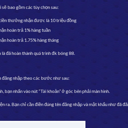
 sẽ bao gồm các tùy chọn sau:
tiền thưởng nhận được là 10 triệu đồng
nhận hoàn trả 1% hàng tuần
nhận hoàn trả 1.75% hàng tháng
là đã hoàn thành quá trình đk bóng 88.
nh đăng nhập theo các bước như sau:
nh, bạn nhấn vào nút “Tài khoản” ở góc bên phải màn hình.
iện ra. Bạn chỉ cần điền đúng tên đăng nhập và mật khẩu như đã đ