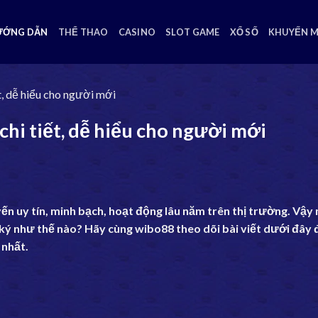
ỚNG DẪN
THỂ THAO
CASINO
SLOT GAME
XỔ SỐ
KHUYẾN M
, dễ hiểu cho người mới
hi tiết, dễ hiểu cho người mới
ến uy tín, minh bạch, hoạt động lâu năm trên thị trường. Vậy
g ký như thế nào? Hãy cùng
wibo88
theo dõi bài viết dưới đây 
 nhất.