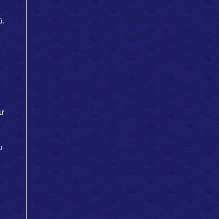
ú.
hư
u