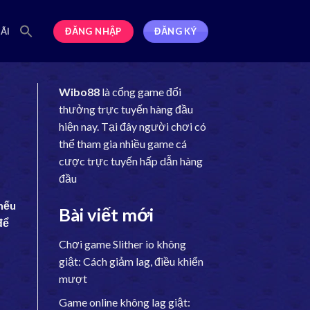
ĐĂNG NHẬP
ĐĂNG KÝ
ÃI
Wibo88
là cổng game đổi
thưởng trực tuyến hàng đầu
hiện nay. Tại đây người chơi có
thể tham gia nhiều game cá
cược trực tuyến hấp dẫn hàng
đầu
 nếu
Bài viết mới
để
Chơi game Slither io không
giật: Cách giảm lag, điều khiển
mượt
Game online không lag giật: