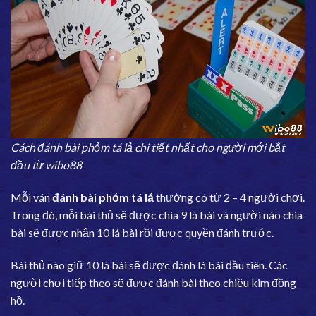
Cách đánh bài phỏm tá lả chi tiết nhất cho người mới bắt
đầu từ wibo88
Mỗi ván
đánh bài phỏm tá lả
thường có từ 2 – 4 người chơi.
Trong đó, mỗi bài thủ sẽ được chia 9 lá bài và người nào chia
bài sẽ được nhận 10 lá bài rồi được quyền đánh trước.
Bài thủ nào giữ 10 lá bài sẽ được đánh lá bài đầu tiên. Các
người chơi tiếp theo sẽ được đánh bài theo chiều kim đồng
hồ.