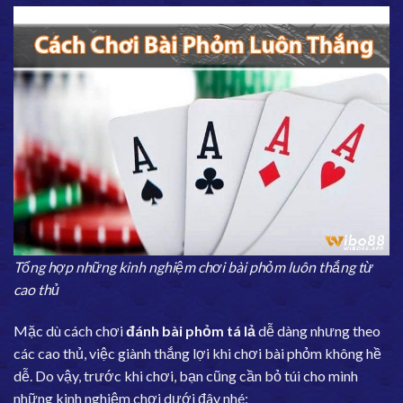
Tổng hợp những kinh nghiệm chơi bài phỏm luôn thắng từ
cao thủ
Mặc dù cách chơi
đánh bài phỏm tá lả
dễ dàng nhưng theo
các cao thủ, việc giành thắng lợi khi chơi bài phỏm không hề
dễ. Do vậy, trước khi chơi, bạn cũng cần bỏ túi cho mình
những kinh nghiệm chơi dưới đây nhé: