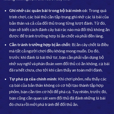
Ghi nhớ các quân bài trong bộ bài mình có
: Trong quá
trình chơi, các bài thủ cần tập trung ghi nhớ các lá bài của
bản thân và cả của đối thủ trong từng lượt đánh. Từ đó,
bạn sẽ biết cách đánh cây bài rác nào mà đối thủ không ăn
được để tránh trường hợp bị ăn chốt và phải đền làng.
Cần tránh trường hợp bị ăn chốt
: Bị ăn cây chốt là điều
mà tất cả người chơi đều không mong muốn. Do đó,
trước khi đánh lá bài thứ tư, bạn cần phải vận dụng bộ
nhớ suy nghĩ và phán đoán xem đối thủ có ăn không, cạ bài
đã ra hết chưa, cho tới khi cảm thấy an toàn mới đánh.
Tự phá cạ của chính mình
: Khi chơi phỏm, nếu thấy các
cạ bài của bản thân không có cơ hội tạo thành tập hợp
phỏm, bạn cần tìm cơ hội để phá cạ. Tuy nhiên, trước đó,
bạn cũng cần quan sát xem đối thủ đã đánh những lá bài
đó chưa rồi mới phá tránh để đối thủ ăn.