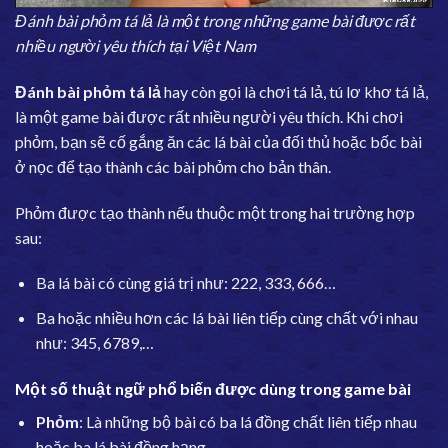
Đánh bài phỏm tá lả là một trong những game bài được rất
nhiều người yêu thích tại Việt Nam
Đánh bài phỏm tá lả
hay còn gọi là chơi tá lả, tú lơ khơ tá lả,
là một game bài được rất nhiều người yêu thích. Khi
chơi
phỏm
, bạn sẽ cố gắng ăn các lá bài của đối thủ hoặc bốc bài
ở nọc để tạo thành các bài phỏm cho bản thân.
Phỏm được tạo thành nếu thuộc một trong hai trường hợp
sau:
Ba lá bài có cùng giá trị như: 222, 333, 666…
Ba hoặc nhiều hơn các lá bài liên tiếp cùng chất với nhau
như: 345, 6789,…
Một số thuật ngữ phổ biến được dùng trong game bài
Phỏm
: Là những bộ bài có ba lá đồng chất liên tiếp nhau
hoặc ba lá bài đồng hạng.