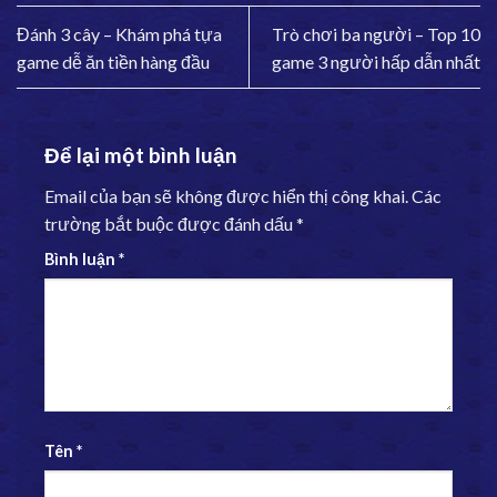
Đánh 3 cây – Khám phá tựa
Trò chơi ba người – Top 10
game dễ ăn tiền hàng đầu
game 3 người hấp dẫn nhất
Để lại một bình luận
Email của bạn sẽ không được hiển thị công khai.
Các
trường bắt buộc được đánh dấu
*
Bình luận
*
Tên
*