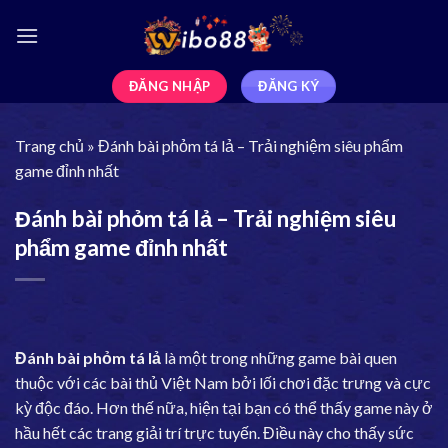
ĐĂNG NHẬP
ĐĂNG KÝ
Trang chủ
»
Đánh bài phỏm tá lả – Trải nghiệm siêu phẩm
game đỉnh nhất
Đánh bài phỏm tá lả – Trải nghiệm siêu
phẩm game đỉnh nhất
Đánh bài phỏm
tá lả
là một trong những game bài quen
thuộc với các bài thủ Việt Nam bởi lối chơi đặc trưng và cực
kỳ độc đáo. Hơn thế nữa, hiện tại bạn có thể thấy game này ở
hầu hết các trang giải trí trực tuyến. Điều này cho thấy sức