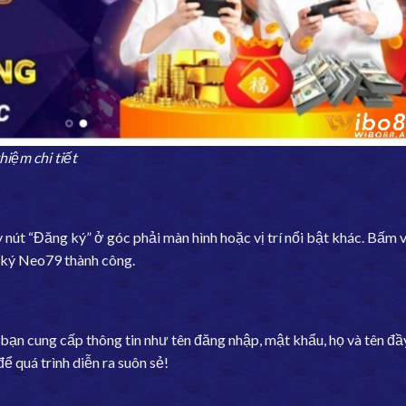
iệm chi tiết
y nút “Đăng ký” ở góc phải màn hình hoặc vị trí nổi bật khác. Bấm 
g ký Neo79 thành công.
bạn cung cấp thông tin như tên đăng nhập, mật khẩu, họ và tên đầ
ể quá trình diễn ra suôn sẻ!