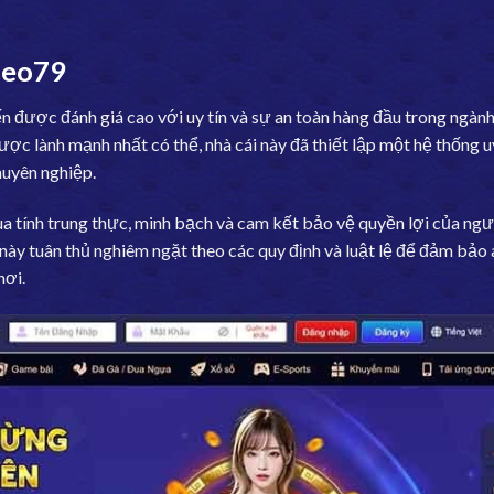
Neo79
 được đánh giá cao với uy tín và sự an toàn hàng đầu trong ngành
c lành mạnh nhất có thể, nhà cái này đã thiết lập một hệ thống u
huyên nghiệp.
a tính trung thực, minh bạch và cam kết bảo vệ quyền lợi của ng
này tuân thủ nghiêm ngặt theo các quy định và luật lệ để đảm bảo 
hơi.