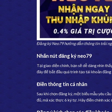
Đăng ký Neo79 hướng dẫn thông tin trải ngh
Nhấn nút đăng ký neo79
Tại giao diện chính, bạn sẽ dễ dàng nhìn thấ
đây để bắt đầu quá trình tạo tài khoản đăn
Điền thông tin cá nhân
Sau khi chọn đăng ký, một biểu mẫu yêu cầu 
đủ, mã xác thực 6 ký tự. Hãy điền chính xác đ