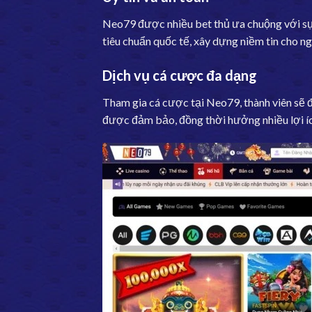
Neo79 được nhiều bet thủ ưa chuộng với sự 
tiêu chuẩn quốc tế, xây dựng niềm tin cho n
Dịch vụ cá cược đa dạng
Tham gia cá cược tại Neo79, thành viên sẽ
được đảm bảo, đồng thời hưởng nhiều lợi íc