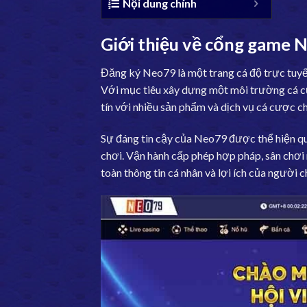
Nội dung chính
Giới thiệu về cổng game 
Đăng ký Neo79 là một trang cá độ trực tuyến
Với mục tiêu xây dựng một môi trường cá cượ
tín với nhiều sản phẩm và dịch vụ cá cược c
Sự đáng tin cậy của Neo79 được thể hiện qu
chơi. Vận hành cấp phép hợp pháp, sân chơi 
toàn thông tin cá nhân và lợi ích của người c