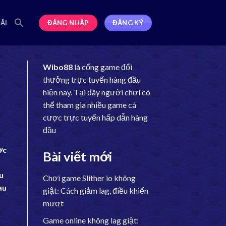
ĐĂNG NHẬP
ĐĂNG KÝ
ÃI
Wibo88
là cổng game đổi
thưởng trực tuyến hàng đầu
hiện nay. Tại đây người chơi có
thể tham gia nhiều game cá
cược trực tuyến hấp dẫn hàng
đầu
ợc
Bài viết mới
u
Chơi game Slither io không
au
giật: Cách giảm lag, điều khiển
mượt
Game online không lag giật: