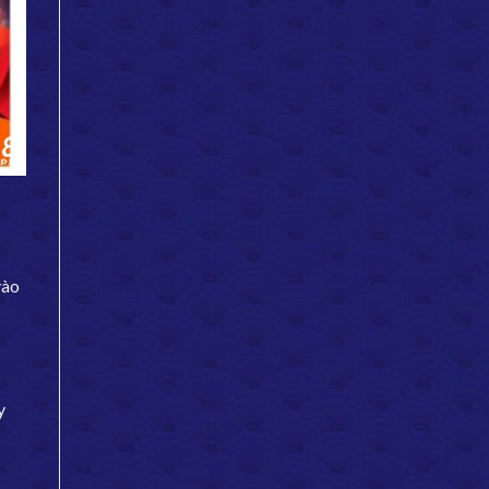
vào
y