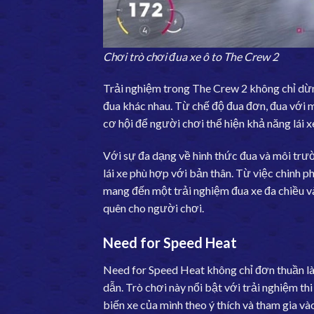
Chơi trò chơi đua xe ô to The Crew 2
Trải nghiệm trong The Crew 2 không chỉ dừng
đua khác nhau. Từ chế độ đua đơn, đua với 
cơ hội để người chơi thể hiện khả năng lái x
Với sự đa dạng về hình thức đua và môi tr
lái xe phù hợp với bản thân. Từ việc chinh
mang đến một trải nghiệm đua xe đa chiều và
quên cho người chơi.
Need for Speed Heat
Need for Speed Heat không chỉ đơn thuần là
dẫn. Trò chơi này nổi bật với trải nghiệm t
biến xe của mình theo ý thích và tham gia 