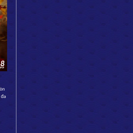
còn
 đa