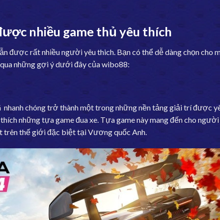
 được nhiều game thủ yêu thích
ẫn được rất nhiều người yêu thich. Bạn có thể dễ dàng chọn cho 
g qua những gợi ý dưới đây của wibo88:
ã nhanh chóng trở thành một trong những nền tảng giải trí được y
êu thích những tựa game đua xe. Tựa game này mang đến cho người
trên thế giới đặc biệt tại Vương quốc Anh.