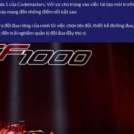
la 1 của Codemasters. Với sự chú trọng vào việc tái tạo môi trườ
 này mang đến những điểm nổi bật sau:
đội đua riêng của mình từ việc chọn tên đội, thiết kế đường đua,
đến trải nghiệm quản lý đội đua đầy thú vị.