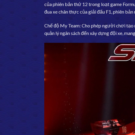
của phiên bản thứ 12 trong loạt game Formu
đua xe chân thực của giải đấu F1, phiên bản
Chế độ My Team: Cho phép người chơi tạo ra 
quản lý ngân sách đến xây dựng đội xe, mang 