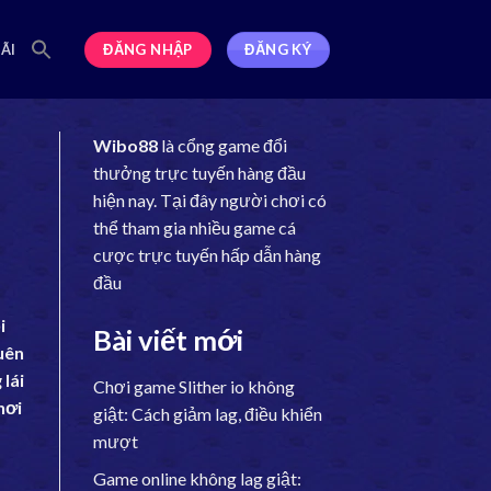
ĐĂNG NHẬP
ĐĂNG KÝ
ÃI
Wibo88
là cổng game đổi
thưởng trực tuyến hàng đầu
hiện nay. Tại đây người chơi có
thể tham gia nhiều game cá
cược trực tuyến hấp dẫn hàng
đầu
i
Bài viết mới
uên
 lái
Chơi game Slither io không
hơi
giật: Cách giảm lag, điều khiển
mượt
Game online không lag giật: