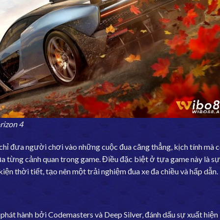
rizon 4
hỉ đưa người chơi vào những cuộc đua căng thẳng, kịch tính mà 
ủa từng cảnh quan trong game. Điều đặc biệt ở tựa game này là sự
iện thời tiết, tạo nên một trải nghiệm đua xe đa chiều và hấp dẫn.
 phát hành bởi Codemasters và Deep Silver, đánh dấu sự xuất hiện