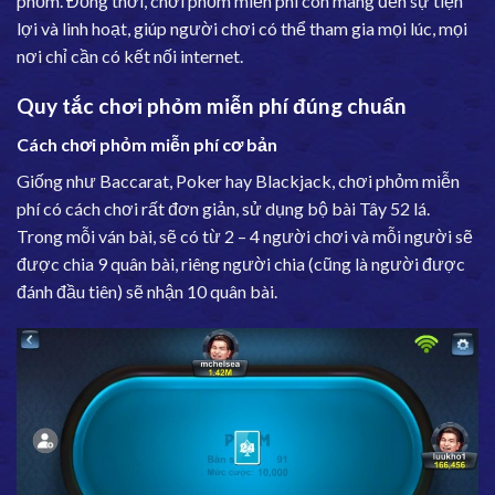
phỏm. Đồng thời, chơi phỏm miễn phí còn mang đến sự tiện
lợi và linh hoạt, giúp người chơi có thể tham gia mọi lúc, mọi
nơi chỉ cần có kết nối internet.
Quy tắc chơi phỏm miễn phí đúng chuẩn
Cách chơi phỏm miễn phí cơ bản
Giống như Baccarat, Poker hay Blackjack, chơi phỏm miễn
phí có cách chơi rất đơn giản, sử dụng bộ bài Tây 52 lá.
Trong mỗi ván bài, sẽ có từ 2 – 4 người chơi và mỗi người sẽ
được chia 9 quân bài, riêng người chia (cũng là người được
đánh đầu tiên) sẽ nhận 10 quân bài.