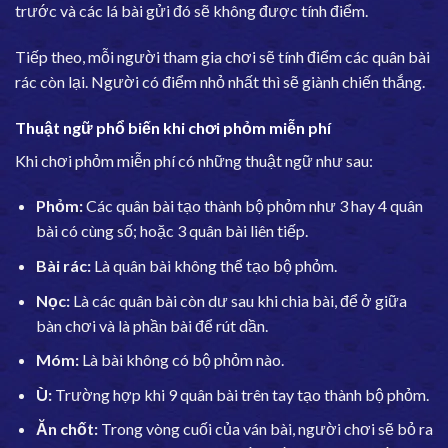
trước và các lá bài gửi đó sẽ không được tính điểm.
Tiếp theo, mỗi người tham gia chơi sẽ tính điểm các quân bài
rác còn lại. Người có điểm nhỏ nhất thì sẽ giành chiến thắng.
Thuật ngữ phổ biến khi chơi phỏm miễn phí
Khi chơi phỏm miễn phí có những thuật ngữ như sau:
Phỏm:
Các quân bài tạo thành bộ phỏm như 3 hay 4 quân
bài có cùng số; hoặc 3 quân bài liên tiếp.
Bài rác:
Là quân bài không thể tạo bộ phỏm.
Nọc:
Là các quân bài còn dư sau khi chia bài, để ở giữa
bàn chơi và là phần bài để rút dần.
Móm:
Là bài không có bộ phỏm nào.
Ù:
Trường hợp khi 9 quân bài trên tay tạo thành bộ phỏm.
Ăn chốt:
Trong vòng cuối của ván bài, người chơi sẽ bỏ ra