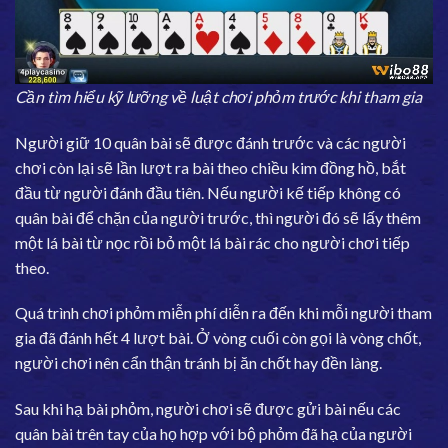
Cần tìm hiểu kỹ lưỡng về
luật chơi phỏm
trước khi tham gia
Người giữ 10 quân bài sẽ được đánh trước và các người
chơi còn lại sẽ lần lượt ra bài theo chiều kim đồng hồ, bắt
đầu từ người đánh đầu tiên. Nếu người kế tiếp không có
quân bài để chặn của người trước, thì người đó sẽ lấy thêm
một lá bài từ nọc rồi bỏ một lá bài rác cho người chơi tiếp
theo.
Quá trình chơi phỏm miễn phí diễn ra đến khi mỗi người tham
gia đã đánh hết 4 lượt bài. Ở vòng cuối còn gọi là vòng chốt,
người chơi nên cẩn thận tránh bị ăn chốt hay đền làng.
Sau khi hạ bài phỏm, người chơi sẽ được gửi bài nếu các
quân bài trên tay của họ hợp với bộ phỏm đã hạ của người