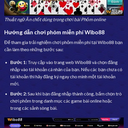
Thuật ngữ Ăn chốt dùng trong chơi bài Phỏm online
Hướng dẫn chơi phỏm miễn phí Wibo88
Để tham gia trải nghiệm chơi phỏm miễn phí tại Wibo88 bạn
cần làm theo những bước sau:
Bước 1:
Truy cập vào trang web Wibo88 và chọn đăng
nhập vào tài khoản cá nhân của bạn. Nếu các bạn chưa có
tài khoản thì hãy đăng ký ngay cho mình một tài khoản
mới.
Bước 2:
Sau khi bạn đăng nhập thành công, bấm chọn trò
chơi phỏm trong danh mục các game bài online hoặc
trong các sảnh sòng bài.