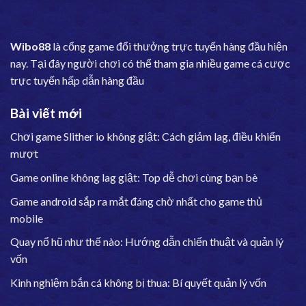
Wibo88
là cổng game đổi thưởng trực tuyến hàng đầu hiện
nay. Tại đây người chơi có thể tham gia nhiều game cá cược
trực tuyến hấp dẫn hàng đầu
Bài viết mới
Chơi game Slither io không giật: Cách giảm lag, điều khiển
mượt
Game online không lag giật: Top dễ chơi cùng bạn bè
Game android sắp ra mắt đáng chờ nhất cho game thủ
mobile
Quay nổ hũ như thế nào: Hướng dẫn chiến thuật và quản lý
vốn
Kinh nghiệm bắn cá không bị thua: Bí quyết quản lý vốn