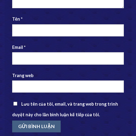
Tên
*
Email
*
Trang web
Lưu tên của tôi, email, và trang web trong trình
duyệt này cho lần bình luận kế tiếp của tôi.