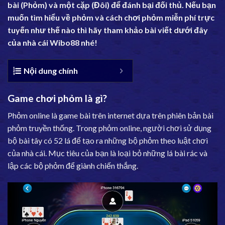
bài (Phỏm) và một cặp (Đôi) để đánh bại đối thủ. Nếu bạn
muốn tìm hiểu về phỏm và
cách chơi phỏm
miễn phí trực
tuyến như thế nào thì hãy tham khảo bài viết dưới đây
của nhà cái Wibo88 nhé!
Nội dung chính
Game chơi phỏm là gì?
Phỏm online là game bài trên internet dựa trên phiên bản bài
phỏm truyền thống. Trong phỏm online, người chơi sử dụng
bộ bài tây có 52 lá để tạo ra những bộ phỏm theo luật chơi
của nhà cái. Mục tiêu của bạn là loại bỏ những lá bài rác và
lập các bộ phỏm để giành chiến thắng.