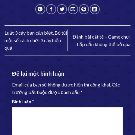
Luật 3 cây bạn cần biết, Bỏ túi
Đánh bài cát tê – Game chơi
một số cách chơi 3 cây hiệu
hấp dẫn không thể bỏ qua
quả
Để lại một bình luận
Email của bạn sẽ không được hiển thị công khai.
Các
trường bắt buộc được đánh dấu
*
Bình luận
*