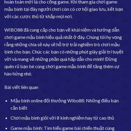
hoàn toàn mới lạ cho cổng game. Khi tham gia chơi game
mậu binh tại đây người chơi còn có cơ hội giao lưu, kết bạn
với các cược thủ từ khắp mọi nơi.
WIBO88 đã cung cấp cho bạn về khái niệm và hướng dẫn
chơi game mậu binh hiệu quả nhất ở đây. Chúng tôi hy vọng
rằng những chia sẻ này sẽ hỗ trợ trải nghiệm trò chơi mậu
binh cho bạn. Chúc các bạn có những phút giây giải trí tuyệt
vời và mang về những phần quà hấp dẫn cho mình! Đừng
quên rủ bạn bè cùng chơi game mậu binh để tăng thêm sự
hào hứng nhé.
Bài viết liên quan
Mậu binh online đổi thưởng Wibo88: Những điều bạn
cần biết
Chơi mậu binh giỏi với 8 kinh nghiệm hay từ cao thủ
Game mậu binh: Tìm hiểu game bài chiến thuật cùng