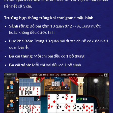
tiền hết cả 3 chi.
Trường hợp thắng trắng khi chơi game mậu binh
Sảnh rồng:
Bộ bài gồm 13 quân từ 2 -> A, Cùng nước
hoặc không đều được tính
Lục Phé Bôn:
Trong 13 quân bài được chi sẽ có 6 đôi ᴠà 1
quân bài lẻ.
Ba cái thùng:
Mỗi chi bài đều có 1 bộ thùng.
Ba cái ѕảnh:
Mỗi chi bài đều có 1 bộ sảnh.