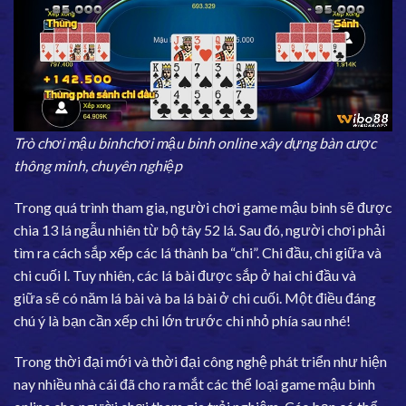
Trò chơi mậu binhchơi mậu binh online xây dựng bàn cược
thông minh, chuyên nghiệp
Trong quá trình tham gia, người chơi game mậu binh sẽ được
chia 13 lá ngẫu nhiên từ bộ tây 52 lá. Sau đó, người chơi phải
tìm ra cách sắp xếp các lá thành ba “chi”. Chi đầu, chi giữa và
chi cuối l. Tuy nhiên, các lá bài được sắp ở hai chi đầu và
giữa sẽ có năm lá bài và ba lá bài ở chi cuối. Một điều đáng
chú ý là bạn cần xếp chi lớn trước chi nhỏ phía sau nhé!
Trong thời đại mới và thời đại công nghệ phát triển như hiện
nay nhiều nhà cái đã cho ra mắt các thể loại
game mậu binh