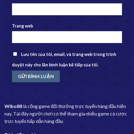
Trang web
Lưu tên của tôi, email, và trang web trong trình
duyệt này cho lần bình luận kế tiếp của tôi.
Wibo88
là cổng game đổi thưởng trực tuyến hàng đầu hiện
nay. Tại đây người chơi có thể tham gia nhiều game cá cược
trực tuyến hấp dẫn hàng đầu