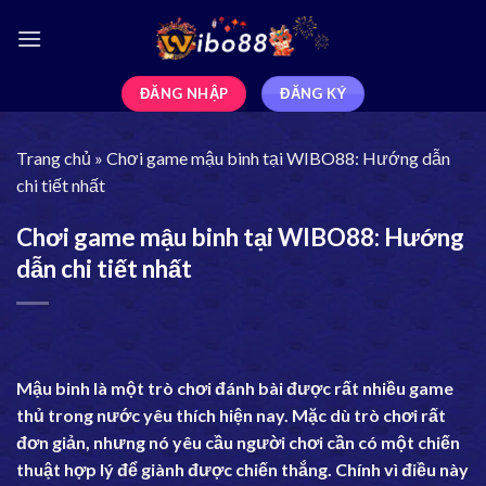
ĐĂNG NHẬP
ĐĂNG KÝ
Trang chủ
»
Chơi game mậu binh tại WIBO88: Hướng dẫn
chi tiết nhất
Chơi game mậu binh tại WIBO88: Hướng
dẫn chi tiết nhất
Mậu binh là một
trò chơi đánh bài
được rất nhiều game
thủ trong nước yêu thích hiện nay. Mặc dù trò chơi rất
đơn giản, nhưng nó yêu cầu người chơi cần có một chiến
thuật hợp lý để giành được chiến thắng. Chính vì điều này