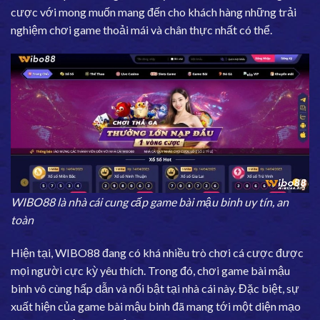
cược với mong muốn mang đến cho khách hàng những trải
nghiệm chơi game thoải mái và chân thực nhất có thể.
WIBO88 là nhà cái cung cấp game bài mậu binh uy tín, an
toàn
Hiện tại, WIBO88 đang có khá nhiều trò chơi cá cược được
mọi người cực kỳ yêu thích. Trong đó, chơi game bài mậu
binh vô cùng hấp dẫn và nổi bật tại nhà cái này. Đặc biệt, sự
xuất hiện của game bài mậu binh đã mang tới một diện mạo