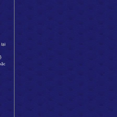
lại
ệ
oặc