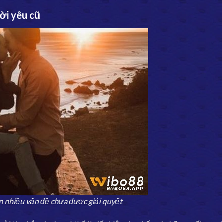
ời yêu cũ
n nhiều vấn đề chưa được giải quyết