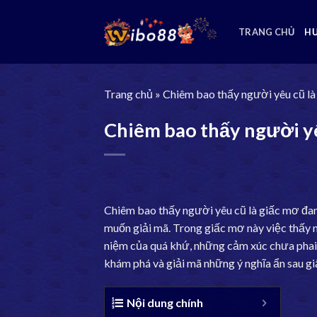
TRANG CHỦ
HƯ
Trang chủ
»
Chiêm bao thấy người yêu cũ là
Chiêm bao thấy người yê
Chiêm bao thấy người yêu cũ là giấc mơ đan
muốn giải mã. Trong giấc mơ này việc thấy n
niệm của quá khứ, những cảm xúc chưa phai 
khám phá và giải mã những ý nghĩa ẩn sau gi
Nội dung chính