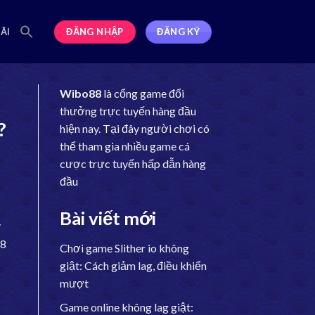
ĐĂNG NHẬP
ĐĂNG KÝ
ÃI
Wibo88
là cổng game đổi
thưởng trực tuyến hàng đầu
?
hiện nay. Tại đây người chơi có
thể tham gia nhiều game cá
cược trực tuyến hấp dẫn hàng
đầu
Bài viết mới
ỷ
8
Chơi game Slither io không
giật: Cách giảm lag, điều khiển
mượt
Game online không lag giật: