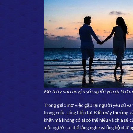
Mơ thấy nói chuyện với người yêu cũ là dấu
Trong giấc mơ việc gặp lại người yêu cũ và 
trong cuộc sống hiện tại. Điều này thường x
khăn mà không có ai có thể hiểu và chia sẻ 
một người có thể lắng nghe và ủng hộ như n