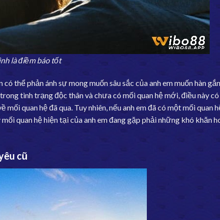
nh là điềm báo tốt
ần có thể phản ánh sự mong muốn sâu sắc của anh em muốn hàn gắn 
trong tình trạng độc thân và chưa có mối quan hệ mới, điều này có
về mối quan hệ đã qua. Tuy nhiên, nếu anh em đã có một mối quan h
y mối quan hệ hiện tại của anh em đang gặp phải những khó khăn h
yêu cũ