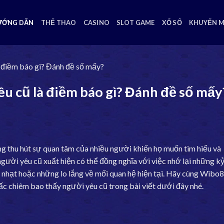
ỚNG DẪN
THỂ THAO
CASINO
SLOT GAME
XỔ SỐ
KHUYẾN M
 điềm báo gì? Đánh đề số mấy?
u cũ là điềm báo gì? Đánh đề số mấy
g thu hút sự quan tâm của nhiều người khiến họ muốn tìm hiểu và
gười yêu cũ xuất hiện có thể đồng nghĩa với việc nhớ lại những k
nhạt hoặc những lo lắng về mối quan hệ hiện tại. Hãy cùng
Wibo8
ấc chiêm bao thấy người yêu cũ trong bài viết dưới đây nhé.