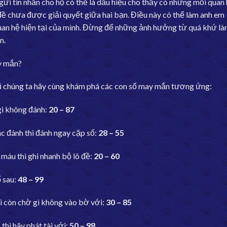
gửi tin nhắn cho họ có thể là dấu hiệu cho thấy có những mối quan
đề chưa được giải quyết giữa hai bạn. Điều này có thể làm anh em
uan hệ hiện tại của mình. Đừng để những ảnh hưởng từ quá khứ l
m.
y mắn?
cũ chúng ta hãy cùng khám phá các con số may mắn tương ứng:
gì không đánh:
20 – 87
c đánh thì đánh ngay cặp số:
28 – 55
máu thì ghi nhanh bộ lô đề:
20 – 60
 sau:
48 – 99
ì còn chờ gì không vào bờ với:
30 – 85
hì hãy phát tài với:
50 – 98