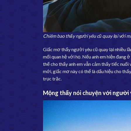
Chiêm bao thấy người yêu cũ quay lại với mì
Giấc mơ thấy người yêu cũ quay lại nhiều l
mối quan hệ với họ. Nếu anh em hiện đang ở 
thể cho thấy anh em vẫn cảm thấy tiếc nuối 
mới, giấc mơ này có thể là dấu hiệu cho thấ
trục trặc.
Mộng thấy nói chuyện với người 