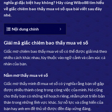
nghĩa gì đặc biệt hay không? Hãy cùng
Wibo88
tìm hiểu
về giấc chiêm bao thấy mua vé số qua bài viết sau đây
nhé.
Nội dung chính
Giải mã giấc chiêm bao thấy mua vé số
Giấc mơ chiêm bao thấy mua vé số có thể được giải mã theo
nhiều cách khác nhau, tùy thuộc vào ngữ cảnh và cảm xúc cá
nhân của bạn.
Nằm mơ thấy mua vé số
Giấc mơ thấy mình đi mua vé số có ý nghĩa rằng bạn sẽ gặp
được nhiều thành công trong công việc của mình. Nó cũng
cho thấy bạn có những kế hoạch riêng, nhằm phát triển bản
thân trong những lĩnh vực khác. Sự nỗ lực và cống hiến của
bạn hay anh em đề thủ sẽ được đền đáp xứng đáng.