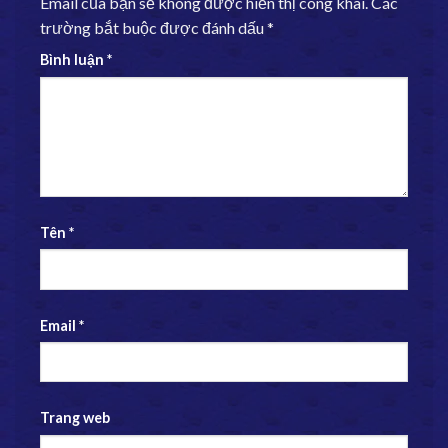
Email của bạn sẽ không được hiển thị công khai.
Các
trường bắt buộc được đánh dấu
*
Bình luận
*
Tên
*
Email
*
Trang web