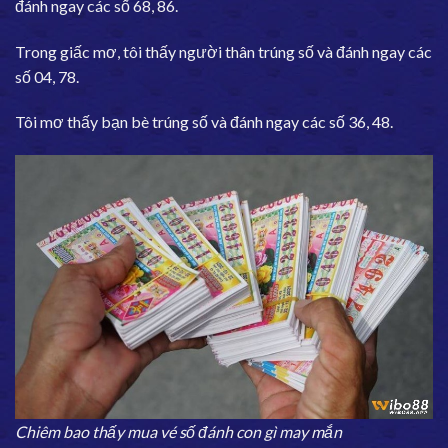
đánh ngay các số 68, 86.
Trong giấc mơ, tôi thấy người thân trúng số và đánh ngay các
số 04, 78.
Tôi mơ thấy bạn bè trúng số và đánh ngay các số 36, 48.
Chiêm bao thấy mua vé số đánh con gì may mắn