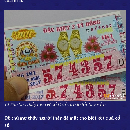
của mình.
Chiêm bao thấy mua vé số là điềm báo tốt hay xấu?
Đề thủ mơ thấy người thân đã mất cho biết kết quả xổ
số