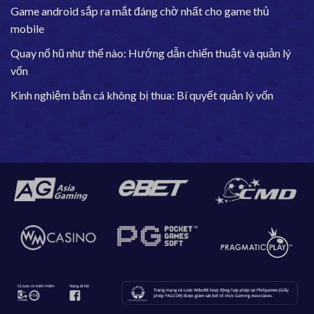
Game android sắp ra mắt đáng chờ nhất cho game thủ
mobile
Quay nổ hũ như thế nào: Hướng dẫn chiến thuật và quản lý
vốn
Kinh nghiệm bắn cá không bị thua: Bí quyết quản lý vốn