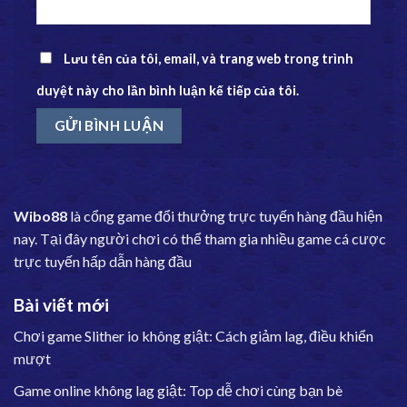
Lưu tên của tôi, email, và trang web trong trình
duyệt này cho lần bình luận kế tiếp của tôi.
Wibo88
là cổng game đổi thưởng trực tuyến hàng đầu hiện
nay. Tại đây người chơi có thể tham gia nhiều game cá cược
trực tuyến hấp dẫn hàng đầu
Bài viết mới
Chơi game Slither io không giật: Cách giảm lag, điều khiển
mượt
Game online không lag giật: Top dễ chơi cùng bạn bè