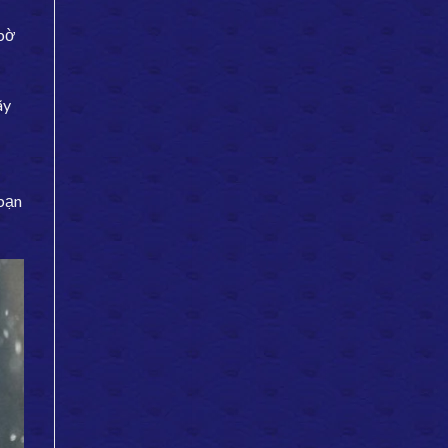
 bờ
ãy
 bạn