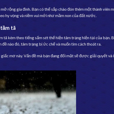
ự mở rộng gia đình. Bạn có thể sắp chào đón thêm một thành viên 
theo hy vọng và niềm vui mới như mầm non của đất nước.
 tầm tã
 tã kèm theo tiếng sấm sét thể hiện tâm trạng hiện tại của bạn. 
 đề nào đó, tâm trạng bị ức chế và muốn tìm cách thoát ra.
ì giấc mơ này. Vấn đề mà bạn đang đối mặt sẽ được giải quyết và 