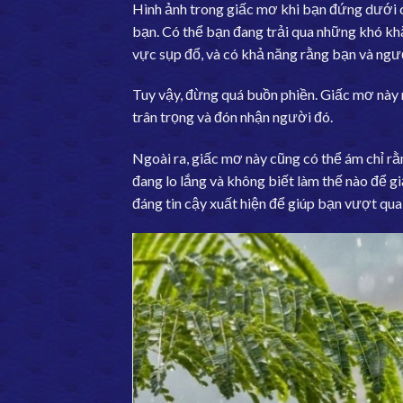
Hình ảnh trong giấc mơ khi bạn đứng dưới 
bạn. Có thể bạn đang trải qua những khó kh
vực sụp đổ, và có khả năng rằng bạn và ngườ
Tuy vậy, đừng quá buồn phiền. Giấc mơ này 
trân trọng và đón nhận người đó.
Ngoài ra, giấc mơ này cũng có thể ám chỉ rằ
đang lo lắng và không biết làm thế nào để g
đáng tin cậy xuất hiện để giúp bạn vượt qua