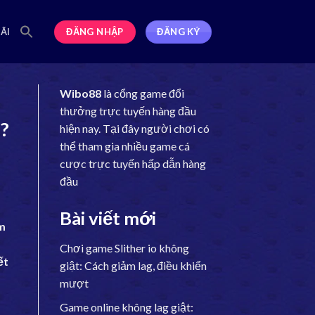
ĐĂNG NHẬP
ĐĂNG KÝ
ÃI
Wibo88
là cổng game đổi
thưởng trực tuyến hàng đầu
u?
hiện nay. Tại đây người chơi có
thể tham gia nhiều game cá
cược trực tuyến hấp dẫn hàng
đầu
Bài viết mới
ảm
Chơi game Slither io không
ết
giật: Cách giảm lag, điều khiển
mượt
Game online không lag giật: