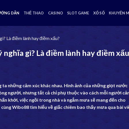
ỚNG DẪN
THỂ THAO
CASINO
SLOT GAME
XỔ SỐ
KHUYẾN M
gì? Là điềm lành hay điềm xấu?
 nghĩa gì? Là điềm lành hay điềm xấ
ta những cảm xúc khác nhau. Hình ảnh của những giọt nước
lòng người, nhưng tất cả chỉ phụ thuộc vào cách mỗi người c
phấn khởi, việc ngồi trong nhà và ngắm mưa sẽ mang đến cho
y cùng
Wibo88
tìm hiểu về giấc chiêm bao thấy mưa qua bài vi