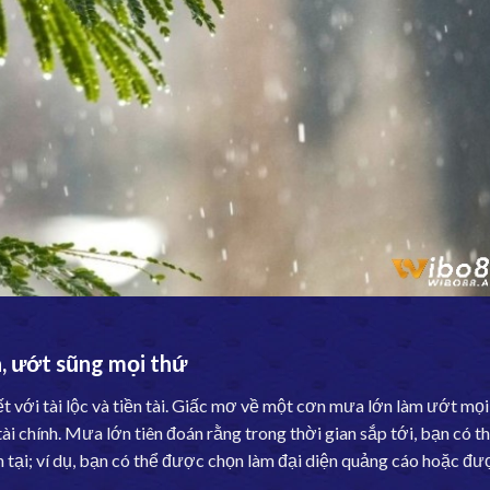
, ướt sũng mọi thứ
 với tài lộc và tiền tài. Giấc mơ về một cơn mưa lớn làm ướt mọi
i chính. Mưa lớn tiên đoán rằng trong thời gian sắp tới, bạn có t
ện tại; ví dụ, bạn có thể được chọn làm đại diện quảng cáo hoặc đ