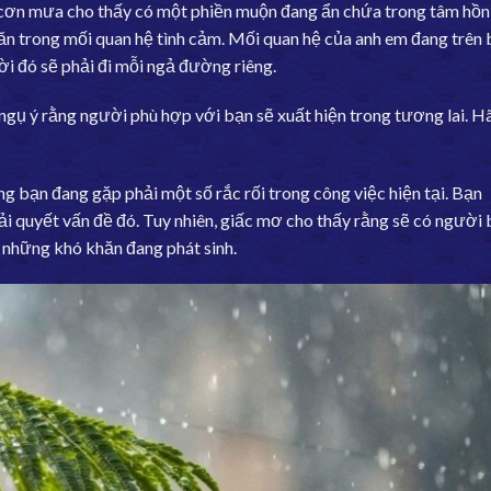
cơn mưa cho thấy có một phiền muộn đang ẩn chứa trong tâm hồn
ăn trong mối quan hệ tình cảm. Mối quan hệ của anh em đang trên
i đó sẽ phải đi mỗi ngả đường riêng.
ngụ ý rằng người phù hợp với bạn sẽ xuất hiện trong tương lai. H
ng bạn đang gặp phải một số rắc rối trong công việc hiện tại. Bạn
iải quyết vấn đề đó. Tuy nhiên, giấc mơ cho thấy rằng sẽ có người
 những khó khăn đang phát sinh.