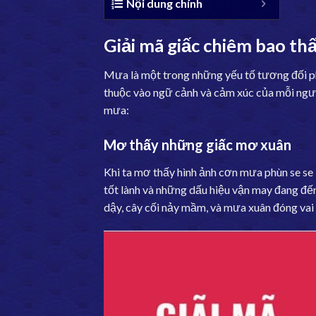
Nội dung chính
Giải mã giấc chiêm bao t
Mưa là một trong những yếu tố tương đối ph
thuộc vào ngữ cảnh và cảm xúc của mỗi ngườ
mưa:
Mơ thấy những giấc mơ xuân
Khi ta mơ thấy hình ảnh cơn mưa phùn se se 
tốt lành và những dấu hiệu vận may đang đến
dậy, cây cối nảy mầm, và mưa xuân đóng vai 