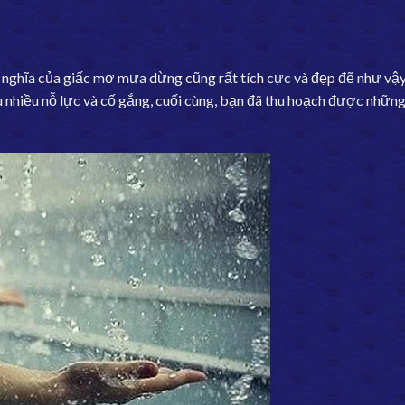
ý nghĩa của giấc mơ mưa dừng cũng rất tích cực và đẹp đẽ như vậy
nhiều nỗ lực và cố gắng, cuối cùng, bạn đã thu hoạch được nhữn