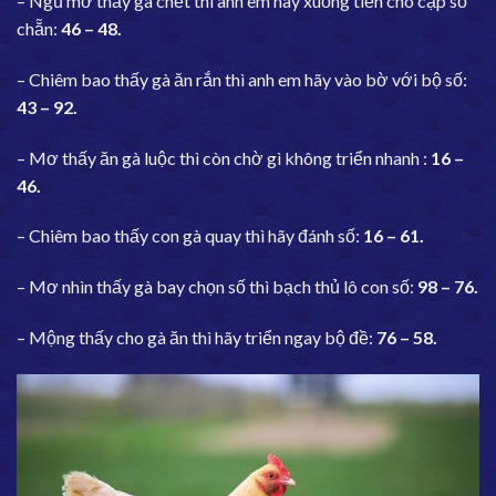
– Ngủ mơ thấy gà chết thì anh em hãy xuống tiền cho cặp số
chẵn:
46 – 48.
– Chiêm bao thấy gà ăn rắn thì anh em hãy vào bờ với bộ số:
43 – 92.
– Mơ thấy ăn gà luộc thì còn chờ gì không triển nhanh :
16 –
46.
– Chiêm bao thấy con gà quay thì hãy đánh số:
16 – 61.
– Mơ nhìn thấy gà bay chọn số thì bạch thủ lô con số:
98 – 76.
– Mộng thấy cho gà ăn thì hãy triển ngay bộ đề:
76 – 58.