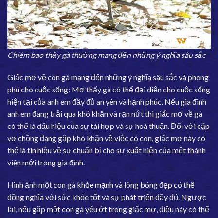
Chiêm bao thấy gà thường mang đến những ý nghĩa sâu sắc
Giấc mơ về con gà mang đến những ý nghĩa sâu sắc và phong
phú cho cuộc sống: Mơ thấy gà có thể đại diện cho cuộc sống
hiện tại của anh em đầy đủ an yên và hạnh phúc. Nếu gia đình
anh em đang trải qua khó khăn và rạn nứt thì giấc mơ về gà
có thể là dấu hiệu của sự tái hợp và sự hoà thuận. Đối với cặp
vợ chồng đang gặp khó khăn về việc có con, giấc mơ này có
thể là tín hiệu về sự chuẩn bị cho sự xuất hiện của một thành
viên mới trong gia đình.
Hình ảnh một con gà khỏe mạnh và lông bóng đẹp có thể
đồng nghĩa với sức khỏe tốt và sự phát triển đầy đủ. Ngược
lại, nếu gặp một con gà yếu ớt trong giấc mơ, điều này có thể