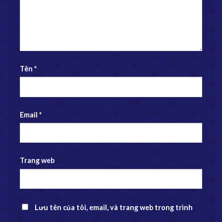
Tên
*
Email
*
Trang web
Lưu tên của tôi, email, và trang web trong trình