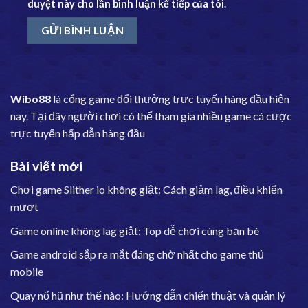
duyệt này cho lần bình luận kế tiếp của tôi.
Wibo88
là cổng game đổi thưởng trực tuyến hàng đầu hiện
nay. Tại đây người chơi có thể tham gia nhiều game cá cược
trực tuyến hấp dẫn hàng đầu
Bài viết mới
Chơi game Slither io không giật: Cách giảm lag, điều khiển
mượt
Game online không lag giật: Top dễ chơi cùng bạn bè
Game android sắp ra mắt đáng chờ nhất cho game thủ
mobile
Quay nổ hũ như thế nào: Hướng dẫn chiến thuật và quản lý