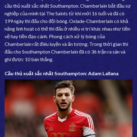
cầu thủ xuất sắc nhất Southampton. Chamberlain bắt đầu sự
nghiệp của mình tại The Saints từ khi mới 16 tuổi và đã có
199 ngày thi đấu cho đội bóng. Oxlade-Chamberlain có khả
năng linh hoạt có thể thi đấu ở nhiều vị trí khác nhau như tiền
vệ hay tiền đạo cánh. Phong cách xử lý bóng của
Chamberlain rất điêu luyện và ấn tượng. Trong thời gian thi
đấu cho Southampton Chamberlain đã có 36 trận ra sân và
ghi được 10 bàn thắng.
Cầu thủ xuất sắc nhất Southampton: Adam Lallana