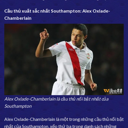
Cầu thủ xuất sắc nhất Southampton: Alex Oxlade-
Chamberlain
Alex Oxlade-Chamberlain là cầu thủ nổi bật nhất của
Southampton
Alex Oxlade-Chamberlain là một trong những cầu thủ nổi bật
nhất của Southampton, xếp thứ ba trong danh sách những