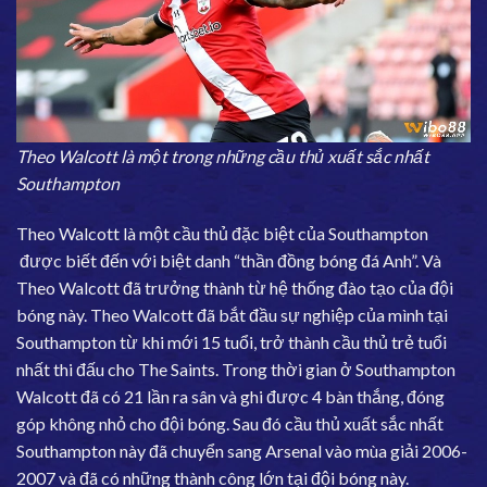
Theo Walcott là một trong những cầu thủ xuất sắc nhất
Southampton
Theo Walcott là một cầu thủ đặc biệt của Southampton
được biết đến với biệt danh “thần đồng bóng đá Anh”. Và
Theo Walcott đã trưởng thành từ hệ thống đào tạo của đội
bóng này. Theo Walcott đã bắt đầu sự nghiệp của mình tại
Southampton từ khi mới 15 tuổi, trở thành cầu thủ trẻ tuổi
nhất thi đấu cho The Saints. Trong thời gian ở Southampton
Walcott đã có 21 lần ra sân và ghi được 4 bàn thắng, đóng
góp không nhỏ cho đội bóng. Sau đó cầu thủ xuất sắc nhất
Southampton này đã chuyển sang Arsenal vào mùa giải 2006-
2007 và đã có những thành công lớn tại đội bóng này.