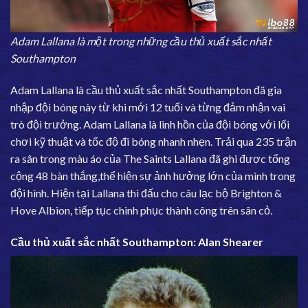
Adam Lallana là một trong những cầu thủ xuất sắc nhất
Southampton
Adam Lallana là cầu thủ xuất sắc nhất Southampton đã gia
nhập đội bóng này từ khi mới 12 tuổi và từng đảm nhận vai
trò đội trưởng. Adam Lallana là linh hồn của đội bóng với lối
chơi kỹ thuật và tốc độ đi bóng nhanh nhẹn. Trải qua 235 trận
ra sân trong màu áo của The Saints Lallana đã ghi được tổng
cộng 48 bàn thắng,thể hiện sự ảnh hưởng lớn của mình trong
đội hình. Hiện tại Lallana thi đấu cho câu lạc bộ Brighton &
Hove Albion, tiếp tục chinh phục thành công trên sân cỏ.
Cầu thủ xuất sắc nhất Southampton: Alan Shearer