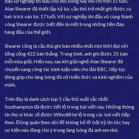
đầu sự nghiệp thi đấu cho đội bóng này khi chỉ mới 15 tuổi.
Alan Shearer đã thiết lập kỷ lục cầu thủ trẻ nhất ghi được cú
hat-trick vào lúc 17 tuổi. Với sự nghiệp thi đấu vô cùng thành
công Shearer được biết đến là một trong những tiền đạo
hàng đầu của thế giới.
Shearer cũng là
cầu thủ ghi bàn nhiều nhất
mọi thời đại với
tổng cộng 422 bàn thắng. Trung bình, anh ghi được 25 bàn
mỗi mùa giải. Hiện nay, sau khi giải nghệ Alan Shearer đã
chuyển sang công tác bình luận viên cho đài BBC, tiếp tục
đóng góp cho làng bóng đá với kiến thức và kinh nghiệm của
mình.
Trên đây là danh sách top 5 cầu thủ xuất sắc nhất
Southampton đã được tiết lộ trong bài viết này. Những thông
tin thú vị khác sẽ được Wibo88 hé lộ trong các bài viết tiếp
theo. Đừng quên theo dõi để không bỏ lỡ bất kỳ tin tức hay
sự kiện nào đáng chú ý trong làng bóng đá anh em nhé.