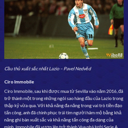
Cầu thủ xuất sắc nhất Lazio – Pavel Nedvěd
Ciro Immobile
Ciro Immobile, sau khi được mua từ Sevilla vào năm 2016, đã
trở thành một trong những ngôi sao hàng đầu của Lazio trong
thập kỷ vừa qua. Với khả năng đa năng trong vai trò tiền đạo
tấn công, anh đã chinh phục trái tim người hâm mộ bằng khả
năng ghi bàn xuất sắc và khả năng tấn công đa dạng của
mình. Immobile đã vươn lên trở thành Vua phá lưới Serie A