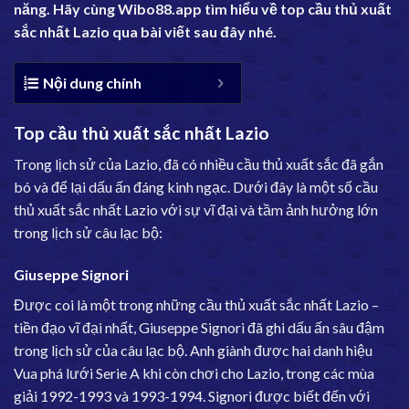
năng. Hãy cùng
Wibo88
.app tìm hiểu về top cầu thủ xuất
sắc nhất Lazio qua bài viết sau đây nhé.
Nội dung chính
Top cầu thủ xuất sắc nhất Lazio
Trong lịch sử của Lazio, đã có nhiều cầu thủ xuất sắc đã gắn
bó và để lại dấu ấn đáng kinh ngạc. Dưới đây là một số cầu
thủ xuất sắc nhất Lazio với sự vĩ đại và tầm ảnh hưởng lớn
trong lịch sử câu lạc bộ:
Giuseppe Signori
Được coi là một trong những cầu thủ xuất sắc nhất Lazio –
tiền đạo vĩ đại nhất, Giuseppe Signori đã ghi dấu ấn sâu đậm
trong lịch sử của câu lạc bộ. Anh giành được hai danh hiệu
Vua phá lưới Serie A khi còn chơi cho Lazio, trong các mùa
giải 1992-1993 và 1993-1994. Signori được biết đến với