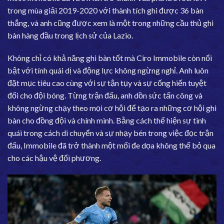
trong mùa giải 2019-2020 với thành tích ghi được 36 bàn
thắng, và anh cũng được xem là một trong những cầu thủ ghi
bàn hàng đầu trong lịch sử của Lazio.
Không chỉ có khả năng ghi bàn tốt mà Ciro Immobile còn nổi
bật với tính quái dị và động lực không ngừng nghỉ. Anh luôn
đặt mục tiêu cao cùng với sự tận tụy và sự cống hiến tuyệt
đối cho đội bóng. Từng trận đấu, anh dồn sức tấn công và
không ngừng chạy theo mọi cơ hội để tạo ra những cơ hội ghi
bàn cho đồng đội và chính mình. Bằng cách thể hiện sự tinh
quái trong cách di chuyển và sự nhạy bén trong việc đọc trận
đấu, Immobile đã trở thành một mối đe dọa không thể bỏ qua
cho các hậu vệ đối phương.