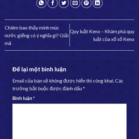
Chiêm bao thấy mình múc
Quy luật Keno – Khám phá quy
nước giếng có ý nghĩa gì? Giải
luật của xổ số Keno
mã
Để lại một bình luận
Email của bạn sẽ không được hiển thị công khai.
Các
trường bắt buộc được đánh dấu
*
Bình luận
*