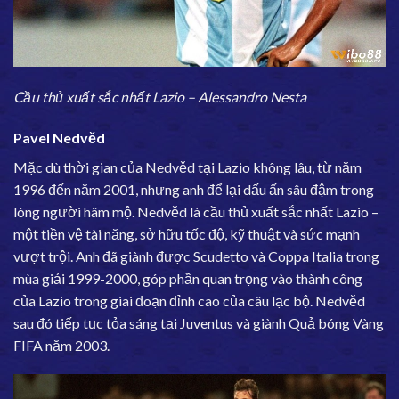
Cầu thủ xuất sắc nhất Lazio – Alessandro Nesta
Pavel Nedvěd
Mặc dù thời gian của Nedvěd tại Lazio không lâu, từ năm
1996 đến năm 2001, nhưng anh để lại dấu ấn sâu đậm trong
lòng người hâm mộ. Nedvěd là cầu thủ xuất sắc nhất Lazio –
một tiền vệ tài năng, sở hữu tốc độ, kỹ thuật và sức mạnh
vượt trội. Anh đã giành được Scudetto và Coppa Italia trong
mùa giải 1999-2000, góp phần quan trọng vào thành công
của Lazio trong giai đoạn đỉnh cao của câu lạc bộ. Nedvěd
sau đó tiếp tục tỏa sáng tại Juventus và giành Quả bóng Vàng
FIFA năm 2003.