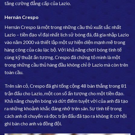
tăng cường đẳng cấp của Lazio.
Hernán Crespo
Hernán Crespo là một trong những cầu thủ xuất sắc nhất
Lazio – tiền đạo vĩ đại nhất lịch sử bóng đá, đã gia nhập Lazio
vào năm 2000 và thiết lập một sự hiện diện mạnh mẽ trong
hàng công của câu lạc bộ. Với khả năng chơi bóng tinh tế
cùng kỹ thuật ấn tượng, Crespo đã chứng tỏ mình là một
trong những cầu thủ hàng đầu không chỉ ở Lazio mà còn trên
toàn cầu.
Trên sân cỏ, Crespo đã ghi tổng cộng 48 bàn thắng trong 81
trận đấu cho Lazio, một con số ấn tượng cho một tiền đạo.
Khả năng chuyền bóng và dứt điểm tuyệt vời của anh đã tạo
ra những khoảnh khắc đáng nhớ trên sân. Sự tinh tế trong
cách anh di chuyển và đọc trận đấu đã tạo ra không ít cơ hội
ghi bàn cho anh và đồng đội.