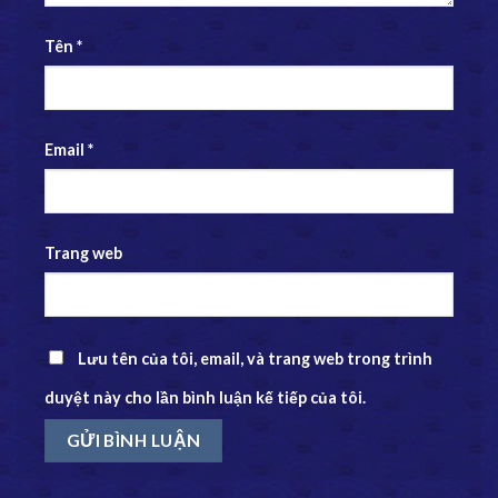
Tên
*
Email
*
Trang web
Lưu tên của tôi, email, và trang web trong trình
duyệt này cho lần bình luận kế tiếp của tôi.