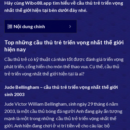
Hãy cùng
Wibo88
.app tìm hiểu về cầu thủ trẻ triển vọng
nhất thế giới hiện tại bên dưới đây nhé.
Nội dung chính
Top những cầu thủ trẻ triển vọng nhất thế giới
hiện nay
Cầu thủ trẻ có kỹ thuật cá nhân tốt được đánh giá triển vọng
phát triển, cống hiến cho môn thể thao vua. Cụ thể, cầu thủ
trẻ triển vọng nhất thế giới hiện tại là ai?
Jude Bellingham – cầu thủ trẻ triển vọng nhất thế giới
sinh 2003
Jude Victor William Bellingham, sinh ngày 29 tháng 6 năm
2003, là một cầu thủ bóng đá người Anh đang gây ấn tượng
mạnh là một trong những cầu thủ trẻ triển vọng nhất thế
giới. Anh hiện đang chơi ở vị trí tiền vệ cho câu lạc bộ