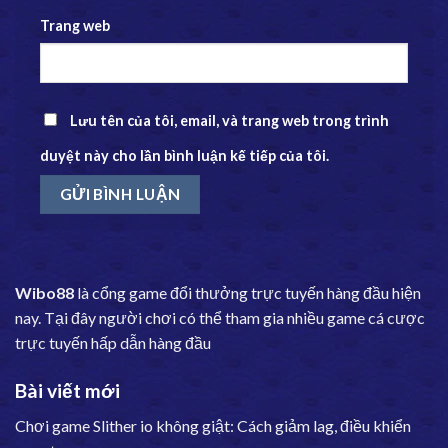
Trang web
Lưu tên của tôi, email, và trang web trong trình
duyệt này cho lần bình luận kế tiếp của tôi.
Wibo88
là cổng game đổi thưởng trực tuyến hàng đầu hiện
nay. Tại đây người chơi có thể tham gia nhiều game cá cược
trực tuyến hấp dẫn hàng đầu
Bài viết mới
Chơi game Slither io không giật: Cách giảm lag, điều khiển