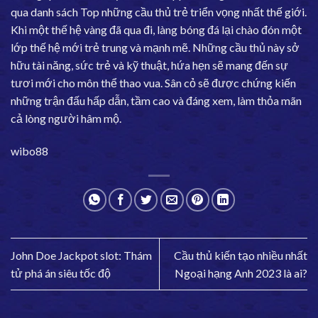
qua danh sách Top những cầu thủ trẻ triển vọng nhất thế giới.
Khi một thế hệ vàng đã qua đi, làng bóng đá lại chào đón một
lớp thế hệ mới trẻ trung và mạnh mẽ. Những cầu thủ này sở
hữu tài năng, sức trẻ và kỹ thuật, hứa hẹn sẽ mang đến sự
tươi mới cho môn thể thao vua. Sân cỏ sẽ được chứng kiến
những trận đấu hấp dẫn, tầm cao và đáng xem, làm thỏa mãn
cả lòng người hâm mộ.
wibo88
John Doe Jackpot slot: Thám
Cầu thủ kiến tạo nhiều nhất
tử phá án siêu tốc độ
Ngoại hạng Anh 2023 là ai?