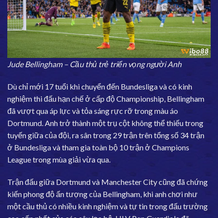
Jude Bellingham – Cầu thủ trẻ triển vọng người Anh
Dù chỉ mới 17 tuổi khi chuyển đến Bundesliga và có kinh
nghiệm thi đấu hạn chế ở cấp độ Championship, Bellingham
đã vượt qua áp lực và tỏa sáng rực rỡ trong màu áo
Dortmund. Anh trở thành một trụ cột không thể thiếu trong
tuyến giữa của đội, ra sân trong 29 trận trên tổng số 34 trận
ở Bundesliga và tham gia toàn bộ 10 trận ở Champions
League trong mùa giải vừa qua.
Trận đấu giữa Dortmund và Manchester City cũng đã chứng
kiến phong độ ấn tượng của Bellingham, khi anh chơi như
một cầu thủ có nhiều kinh nghiệm và tự tin trong đấu trường