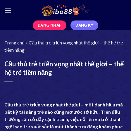
ĐĂNG NHẬP
ĐĂNG KÝ
Trang chủ
»
Cầu thủ trẻ triển vọng nhất thế giới – thế hệ trẻ
tiềm năng
Cầu thủ trẻ triển vọng nhất thế giới – thế
hệ trẻ tiềm năng
Cầu thủ trẻ triển vọng nhất thế giới – một danh hiệu mà
bất kỳ tài năng trẻ nào cũng mơ ước sở hữu. Trên đấu
trường sân cỏ đầy cạnh tranh, việc nổi lên và trở thành
ngôi sao trẻ xuất sắc là một thành tựu đáng khâm phục.