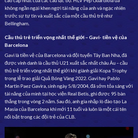
cao cấp nhất của các câu lạc bộ. HLV Pep Guardiola đã
không ngần ngại khen ngợi tài năng của anh và ngạc nhiên
trước sự tự tin và xuất sắc của một cầu thủ trẻ như
Bellingham.
Cầu thủ trẻ triển vọng nhất thế giới – Gavi- tiền vệ của
Barcelona
Gavi là tiền vệ của Barcelona và đội tuyển Tây Ban Nha, đã
được vinh danh là cầu thủ U21 xuất sắc nhất châu Âu – cầu
thủ trẻ triển vọng nhất thế giới khi giành giải Kopa Trophy
trong lễ trao giải Quả Bóng Vàng 2022. Gavi hay Pablo
Martin Paez Gavira, sinh ngày 5/8/2004, đã sớm tỏa sáng với
tài năng của mình tại học viện Real Betis, ghi được 95 bàn
thắng trong vòng 2 năm. Sau đó, anh gia nhập lò đào tạo La
Masia của Barcelona khi mới 11 tuổi và luôn là một cái tên
nổi bật trong các đội trẻ của CLB.