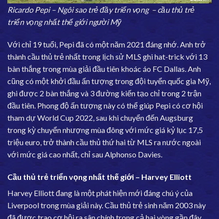
Ricardo Pepi – Ngôi sao trẻ đầy triển vọng – cầu thủ trẻ
triển vọng nhất thế giới người Mỹ
Với chỉ 19 tuổi, Pepi đã có một năm 2021 đáng nhớ. Anh trở
thành cầu thủ trẻ nhất trong lịch sử MLS ghi hat-trick với 13
bàn thắng trong mùa giải đầu tiên khoác áo FC Dallas. Anh
cũng có một khởi đầu ấn tượng trong đội tuyển quốc gia Mỹ,
ghi được 2 bàn thắng và 3 đường kiến tạo chỉ trong 2 trận
đầu tiên. Phong độ ấn tượng này có thể giúp Pepi có cơ hội
tham dự World Cup 2022, sau khi chuyển đến Augsburg
trong kỳ chuyển nhượng mùa đông với mức giá kỷ lục 17,5
triệu euro, trở thành cầu thủ thứ hai từ MLS ra nước ngoài
với mức giá cao nhất, chỉ sau Alphonso Davies.
Cầu thủ trẻ triển vọng nhất thế giới – Harvey Elliott
Harvey Elliott đang là một phát hiện mới đáng chú ý của
Liverpool trong mùa giải này. Cầu thủ trẻ sinh năm 2003 này
đã được trao cơ hội ra sân chính trong cả hai vòng gần đây,