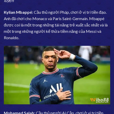
luyện
Kylian Mbappé:
Cầu thủ người Pháp, chơi ở vị trí tiền đạo.
Anh đã chơi cho Monaco và Paris Saint-Germain. Mbappé
được coi là một trong những tài năng trẻ xuất sắc nhất và là
một trong những người kế thừa tiềm năng của Messi và
Ronaldo.
Mohamed Salah:
Cầu thủ người Ai Cập, chơi ở vị trí tiền