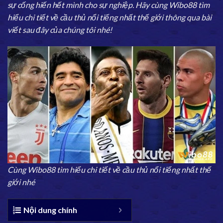
sự cống hiến hết mình cho sự nghiệp. Hãy cùng
Wibo88
tìm
hiểu chi tiết về cầu thủ nổi tiếng nhất thế giới thông qua bài
viết sau đây của chúng tôi nhé!
Cùng Wibo88 tìm hiểu chi tiết về cầu thủ nổi tiếng nhất thế
giới nhé
Nội dung chính