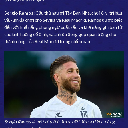
Sergio Ramos:
Cầu thủ người Tây Ban Nha, chơi ở vị trí hậu
vệ. Anh đã chơi cho Sevilla và Real Madrid. Ramos được biết
đến với khả năng phòng ngự xuất sắc và khả năng ghi bàn từ
các tình huống cố định, và anh đã đóng góp quan trọng cho
thành công của Real Madrid trong nhiều năm.
Sergio Ramos là một cầu thủ được biết đến với khả năng