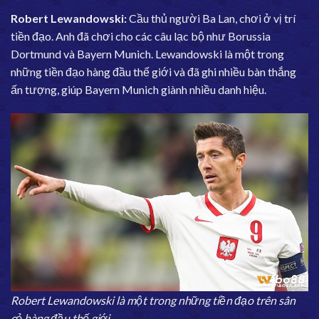
Robert Lewandowski:
Cầu thủ người Ba Lan, chơi ở vị trí
tiền đạo. Anh đã chơi cho các câu lạc bộ như Borussia
Dortmund và Bayern Munich. Lewandowski là một trong
những tiền đạo hàng đầu thế giới và đã ghi nhiều bàn thắng
ấn tượng, giúp Bayern Munich giành nhiều danh hiệu.
Robert Lewandowski là một trong những tiền đạo trên sân
cỏ hàng đầu thế giới