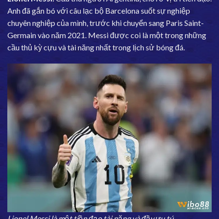
Anh đã gắn bó với câu lạc bộ Barcelona suốt sự nghiệp
chuyên nghiệp của mình, trước khi chuyển sang Paris Saint-
Germain vào năm 2021. Messi được coi là một trong những
cầu thủ kỳ cựu và tài năng nhất trong lịch sử bóng đá.
Lionel Messi là một tiền đạo tài năng và đầy ưu tú