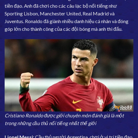
tiền đạo. Anh đã chơi cho các câu lạc bộ nổi tiếng như
Sporting Lisbon, Manchester United, Real Madrid và
Juventus. Ronaldo đã giành nhiều danh hiệu cá nhân và đóng
góp lớn cho thành công của các đội bóng mà anh thi đấu.
Cristiano Ronaldo được giới chuyên môn đánh giá là một
trong những cầu thủ nổi tiếng nhất thế giới
Lionel Messi:
Cầu thủ người Argentina, chơi ở vị trí tiền đạo.