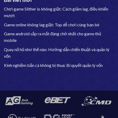
Chơi game Slither io không giật: Cách giảm lag, điều khiển
mượt
Game online không lag giật: Top dễ chơi cùng bạn bè
Game android sắp ra mắt đáng chờ nhất cho game thủ
mobile
Quay nổ hũ như thế nào: Hướng dẫn chiến thuật và quản lý
vốn
Kinh nghiệm bắn cá không bị thua: Bí quyết quản lý vốn