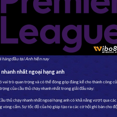
á hàng đầu tại Anh hiện nay
 nhanh nhất ngoại hạng anh
 vai trò quan trọng và có thể đóng góp đáng kể cho thành công c
rọng của cầu thủ chạy nhanh nhất trong giải đấu này:
Cầu thủ chạy nhanh nhất ngoại hạng anh có khả năng vượt qua các
g vòng cấm. Sự tốc độ của họ giúp tạo ra các cơ hội ghi bàn cho độ