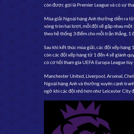
còn được gọi là Premier League và có sự tha
Mùa giải Ngoại hạng Anh thường diễn ra từ 
vòng tròn hai lượt, mỗi đội sẽ gặp nhau một 
theo hệ thống 3 điểm cho mỗi trận thắng, 1 
Sau khi kết thúc mùa giải, các đội xếp hạng
còn các đội xếp hạng từ 1 đến 4 sẽ giành q
có cơ hội tham gia UEFA Europa League tùy t
Manchester United, Liverpool, Arsenal, Chel
Ngoại hạng Anh và thường xuyên cạnh tranh 
ngờ khi các đội nhỏ hơn như Leicester City