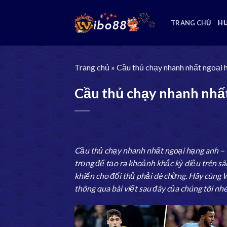
TRANG CHỦ
HƯ
Trang chủ
»
Cầu thủ chạy nhanh nhất ngoại h
Cầu thủ chạy nhanh nhất 
Cầu thủ chạy nhanh nhất ngoại hạng anh – T
trọng để tạo ra khoảnh khắc kỳ diệu trên sân
khiến cho đối thủ phải dè chừng. Hãy cùng
thông qua bài viết sau đây của chúng tôi nhé