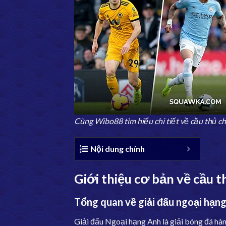
Cùng Wibo88 tìm hiểu chi tiết về cầu thủ 
Nội dung chính
Giới thiệu cơ bản về cầu 
Tổng quan về giải đấu ngoại hạn
Giải đấu Ngoại hạng Anh là giải bóng đá hàn