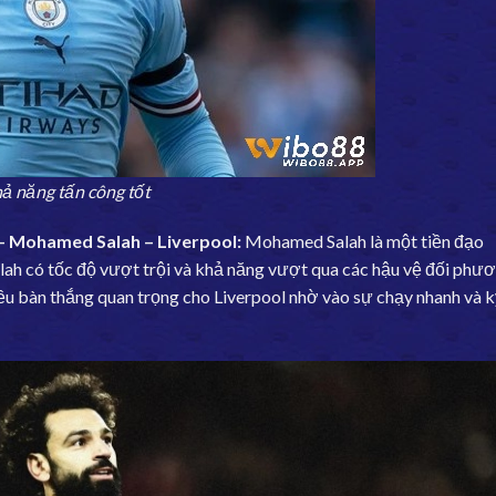
hả năng tấn công tốt
 – Mohamed Salah – Liverpool:
Mohamed Salah là một tiền đạo
alah có tốc độ vượt trội và khả năng vượt qua các hậu vệ đối phư
hiều bàn thắng quan trọng cho Liverpool nhờ vào sự chạy nhanh và 