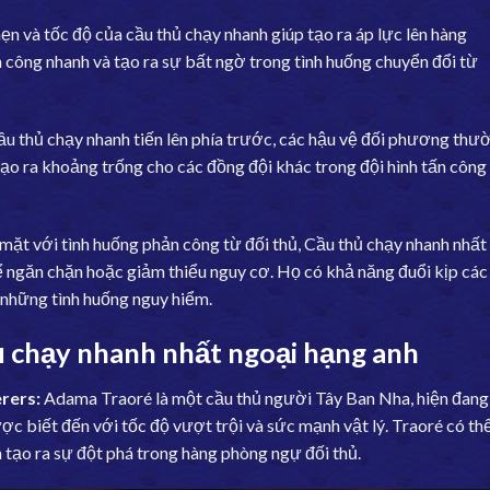
ẹn và tốc độ của cầu thủ chạy nhanh giúp tạo ra áp lực lên hàng
công nhanh và tạo ra sự bất ngờ trong tình huống chuyển đổi từ
ầu thủ chạy nhanh tiến lên phía trước, các hậu vệ đối phương thư
tạo ra khoảng trống cho các đồng đội khác trong đội hình tấn công
 mặt với tình huống phản công từ đối thủ, Cầu thủ chạy nhanh nhất
ể ngăn chặn hoặc giảm thiểu nguy cơ. Họ có khả năng đuổi kịp các
 những tình huống nguy hiểm.
ủ chạy nhanh nhất ngoại hạng anh
rers:
Adama Traoré là một cầu thủ người Tây Ban Nha, hiện đang 
biết đến với tốc độ vượt trội và sức mạnh vật lý. Traoré có th
 tạo ra sự đột phá trong hàng phòng ngự đối thủ.