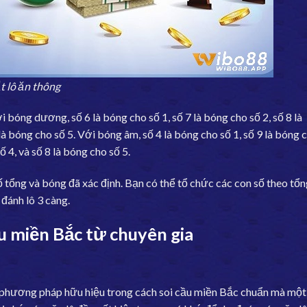
t lô ăn thông
 bóng dương, số 6 là bóng cho số 1, số 7 là bóng cho số 2, số 8 là
 là bóng cho số 5. Với bóng âm, số 4 là bóng cho số 1, số 9 là bóng 
ố 4, và số 8 là bóng cho số 5.
tổng và bóng đã xác định. Bạn có thể tổ chức các con số theo tổn
đánh lô 3 càng.
u miền Bắc từ chuyên gia
t phương pháp hữu hiệu trong cách soi cầu miền Bắc chuẩn mà một