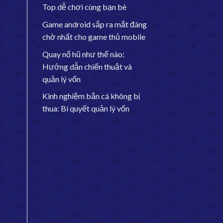
Top dễ chơi cùng bạn bè
Game android sắp ra mắt đáng
chờ nhất cho game thủ mobile
Quay nổ hũ như thế nào:
Hướng dẫn chiến thuật và
quản lý vốn
Kinh nghiệm bắn cá không bị
thua: Bí quyết quản lý vốn