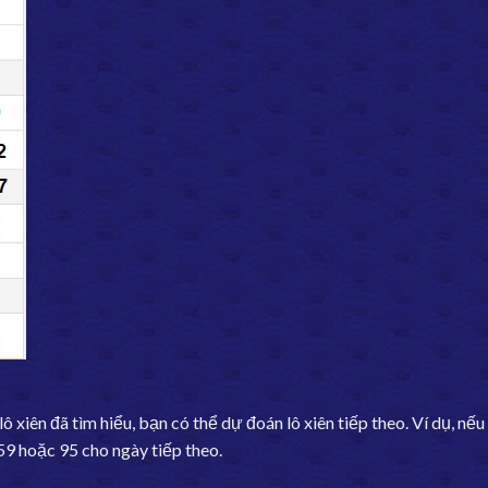
ô xiên đã tìm hiểu, bạn có thể dự đoán lô xiên tiếp theo. Ví dụ, nếu
59 hoặc 95 cho ngày tiếp theo.