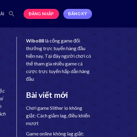
ĐĂNG NHẬP
ĐĂNG KÝ
ÃI
Wibo88
là cổng game đổi
thưởng trực tuyến hàng đầu
hiện nay. Tại đây người chơi có
thể tham gia nhiều game cá
cược trực tuyến hấp dẫn hàng
đầu
ệc
Bài viết mới
ai
h
Chơi game Slither io không
ách
giật: Cách giảm lag, điều khiển
mượt
Game online không lag giật: