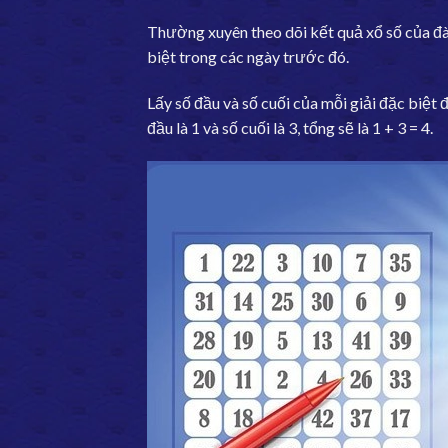
Thường xuyên theo dõi kết quả xổ số của đài
biệt trong các ngày trước đó.
Lấy số đầu và số cuối của mỗi giải đặc biệt đ
đầu là 1 và số cuối là 3, tổng sẽ là 1 + 3 = 4.