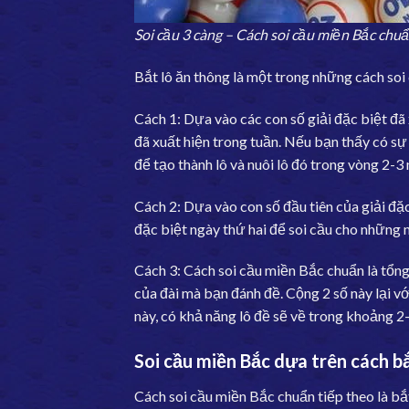
Soi cầu 3 càng – Cách soi cầu miền Bắc ch
Bắt lô ăn thông là một trong những cách soi
Cách 1: Dựa vào các con số giải đặc biệt đã 
đã xuất hiện trong tuần. Nếu bạn thấy có sự
để tạo thành lô và nuôi lô đó trong vòng 2-3 
Cách 2: Dựa vào con số đầu tiên của giải đặc
đặc biệt ngày thứ hai để soi cầu cho những n
Cách 3: Cách soi cầu miền Bắc chuẩn là tổng
của đài mà bạn đánh đề. Cộng 2 số này lại vớ
này, có khả năng lô đề sẽ về trong khoảng 2
Soi cầu miền Bắc dựa trên cách b
Cách soi cầu miền Bắc chuẩn tiếp theo là bắ