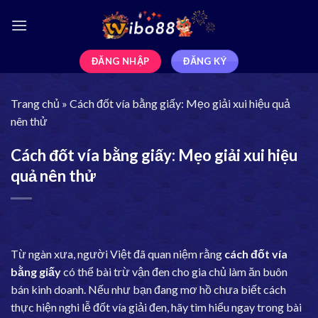
ĐĂNG NHẬP
ĐĂNG KÝ
Trang chủ
»
Cách đốt vía bằng giấy: Mẹo giải xui hiệu quả
nên thử
Cách đốt vía bằng giấy: Mẹo giải xui hiệu
quả nên thử
Từ ngàn xưa, người Việt đã quan niệm rằng
cách đốt vía
bằng giấy
có thể bài trừ vận đen cho gia chủ làm ăn buôn
bán kinh doanh. Nếu như bạn đang mơ hồ chưa biết cách
thực hiện nghi lễ đốt vía giải đen, hãy tìm hiểu ngay trong bài