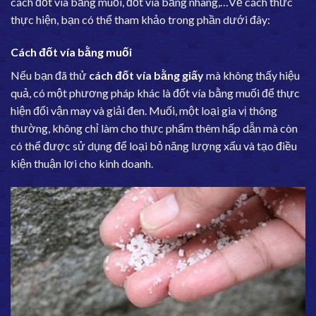
cách đốt vía bằng muối, đốt vía bằng nhang,…Về cách thức
thực hiện, bạn có thể tham khảo trong phần dưới đây:
Cách đốt vía bằng muối
Nếu bạn đã thử
cách đốt vía bằng giấy
mà không thấy hiệu
quả, có một phương pháp khác là đốt vía bằng muối để thực
hiện đổi vận may và giải đen. Muối, một loại gia vị thông
thường, không chỉ làm cho thực phẩm thêm hấp dẫn mà còn
có thể được sử dụng để loại bỏ năng lượng xấu và tạo điều
kiện thuận lợi cho kinh doanh.