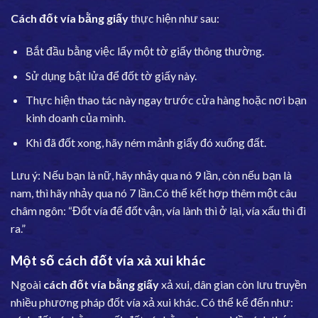
Cách đốt vía bằng giấy
thực hiện như sau:
Bắt đầu bằng việc lấy một tờ giấy thông thường.
Sử dụng bật lửa để đốt tờ giấy này.
Thực hiện thao tác này ngay trước cửa hàng hoặc nơi bạn
kinh doanh của mình.
Khi đã đốt xong, hãy ném mảnh giấy đó xuống đất.
Lưu ý: Nếu bạn là nữ, hãy nhảy qua nó 9 lần, còn nếu bạn là
nam, thì hãy nhảy qua nó 7 lần.Có thể kết hợp thêm một câu
châm ngôn: “Đốt vía để đốt vận, vía lành thì ở lại, vía xấu thì đi
ra.”
Một số cách đốt vía xả xui khác
Ngoài
cách đốt vía bằng giấy
xả xui, dân gian còn lưu truyền
nhiều phương pháp đốt vía xả xui khác. Có thể kể đến như: