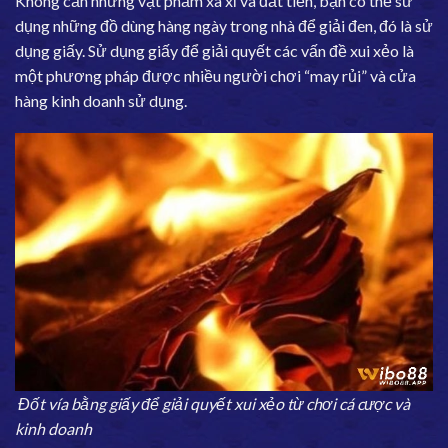
Không cần những vật phẩm xa xỉ và đắt tiền, bạn có thể sử
dụng những đồ dùng hàng ngày trong nhà để giải đen, đó là sử
dụng giấy. Sử dụng giấy để giải quyết các vấn đề xui xẻo là
một phương pháp được nhiều người chơi “may rủi” và cửa
hàng kinh doanh sử dụng.
Đốt vía bằng giấy để giải quyết xui xẻo từ chơi cá cược và
kinh doanh