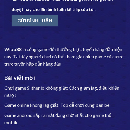
duyệt này cho lần bình luận kế tiếp của tôi.
Wibo88
là cổng game đổi thưởng trực tuyến hàng đầu hiện
nay. Tại đây người chơi có thể tham gia nhiều game cá cược
trực tuyến hấp dẫn hàng đầu
Bài viết mới
Chơi game Slither io không giật: Cách giảm lag, điều khiển
mượt
Game online không lag giật: Top dễ chơi cùng bạn bè
Game android sắp ra mắt đáng chờ nhất cho game thủ
mobile