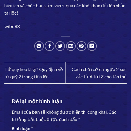
hữu ích và chúc bạn sớm vượt qua các khó khăn để đón nhận
tài lộc!
wibo88
Tứ quý heo là gì? Quy định về
Cách chơi cờ cá ngựa 2 xúc
tứ quý 2 trong tiến lên
xắc từ A tới Z cho tân thủ
Để lại một bình luận
Email của bạn sẽ không được hiển thị công khai.
Các
trường bắt buộc được đánh dấu
*
Bình luận
*