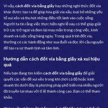
Vì vậy,
cách đốt vía bằng giấy
hay những nghi thức đốt vía
khác được tạo ra để giúp hóa giải vía xấu, loại bỏ những yếu
tố xui xẻo và thu hút những điều tốt lành vào cuộc sống.
Người ta tin rằng việc thực hiện nghi lễ này có thể giúp giải
trừ các trở ngại và đem lại may mắn trong công việc, kinh
doanh và cuộc sống hàng ngày. Trong quá trình đốt vía,
thường có các hành động như xua đuổi và đọc lời cầu nguyện
để tạo ra sự thanh tịnh và tâm linh.
Hướng dẫn cách đốt vía bằng giấy xả xui hiệu
quả
Nếu bạn đang tìm kiếm
cách đốt vía bằng giấy
để giải
quyết các vấn đề xui xẻo trong khi chơi cá độ hoặc kinh
doanh thì dưới đây là phương pháp phổ biến mà nhiều người
đã truyền tai nhau với tỉ lệ thành công cao. Bạn có thể tham
khảo.