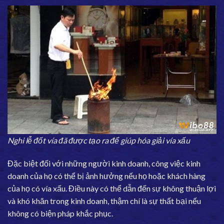
Nghi lễ đốt vía đã được tạo ra để giúp hóa giải vía xấu
Đặc biệt đối với những người kinh doanh, công việc kinh
doanh của họ có thể bị ảnh hưởng nếu họ hoặc khách hàng
của họ có vía xấu. Điều này có thể dẫn đến sự không thuận lợi
và khó khăn trong kinh doanh, thậm chí là sự thất bại nếu
không có biện pháp khắc phục.