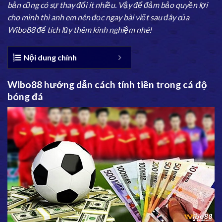
bản cũng có sự thay đổi ít nhiều. Vậy để đảm bảo quyền lợi
cho mình thì anh em nên đọc ngay bài viết sau đây của
Wibo88
để tích lũy thêm kinh nghiệm nhé!
Nội dung chính
Wibo88 hướng dẫn cách tính tiền trong cá độ
bóng đá