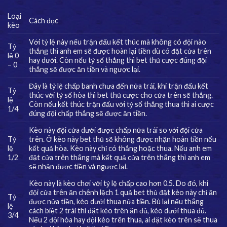
Loại
Cách đọc
kèo
Với tỷ lệ này nếu trận đấu kết thúc mà không có đội nào
Tỷ
thắng thì anh em sẽ được hoàn lại tiền dù có đặt cửa trên
lệ 0
hay dưới. Còn nếu tỷ số thắng thì bet thủ cược đúng đội
– 0
thắng sẽ được ăn tiền và ngược lại.
Đây là tỷ lệ chấp banh chưa đến nửa trái, khi trận đấu kết
Tỷ
thúc với tỷ số hòa thì bet thủ cược cho cửa trên sẽ thắng.
lệ
Còn nếu kết thúc trận đấu với tỷ số thắng thua thì ai cược
1/4
đúng đội chấp thắng sẽ được ăn tiền.
Kèo này đội cửa dưới được chấp nửa trái so với đội cửa
Tỷ
trên. Ở kèo này bet thủ sẽ không được nhận hoàn tiền nếu
lệ
kết quả hòa. Kèo này chỉ có thắng hoặc thua. Nếu anh em
1/2
đặt cửa trên thắng mà kết quả cửa trên thắng thì anh em
sẽ nhận được tiền và ngược lại.
Kèo này là kèo chơi với tỷ lệ chấp cao hơn 0.5. Do đó, khi
đội cửa trên ăn chênh lệch 1 quả bet thủ đặt kèo này chỉ ăn
Tỷ
được nửa tiền, kèo dưới thua nửa tiền. Bù lại nếu thắng
lệ
cách biệt 2 trái thì đặt kèo trên ăn đủ, kèo dưới thua đủ.
3/4
Nếu 2 đội hòa hay đội kèo trên thua, ai đặt kèo trên sẽ thua