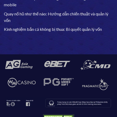
mobile
Quay nổ hũ như thế nào: Hướng dẫn chiến thuật và quản lý
vốn
Kinh nghiệm bắn cá không bị thua: Bí quyết quản lý vốn