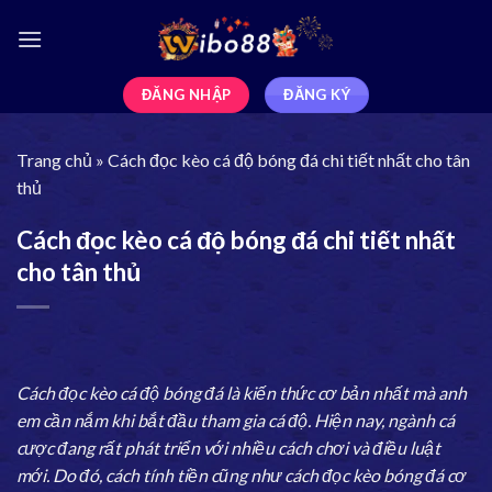
ĐĂNG NHẬP
ĐĂNG KÝ
Trang chủ
»
Cách đọc kèo cá độ bóng đá chi tiết nhất cho tân
thủ
Cách đọc kèo cá độ bóng đá chi tiết nhất
cho tân thủ
Cách đọc kèo cá độ bóng đá là kiến thức cơ bản nhất mà anh
em cần nắm khi bắt đầu tham gia cá độ. Hiện nay, ngành cá
cược đang rất phát triển với nhiều cách chơi và điều luật
mới. Do đó, cách tính tiền cũng như cách đọc kèo bóng đá cơ