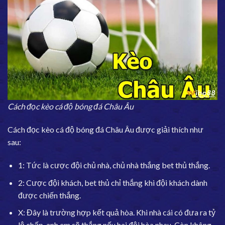
Cách đọc kèo cá độ bóng đá Châu Âu
Cách đọc kèo cá độ bóng đá Châu Âu được giải thích như
sau:
1: Tức là cược đội chủ nhà, chủ nhà thắng bet thủ thắng.
2: Cược đội khách, bet thủ chỉ thắng khi đội khách dành
được chiến thắng.
X: Đây là trường hợp kết quả hòa. Khi nhà cái có đưa ra tỷ
lệ chấp, anh em sẽ thắng nếu hai đội hòa nhau. Còn không