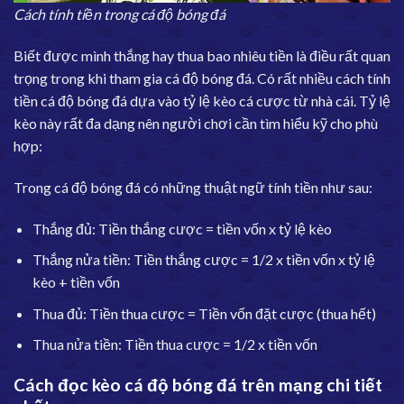
Cách tính tiền trong cá độ bóng đá
Biết được mình thắng hay thua bao nhiêu tiền là điều rất quan
trọng trong khi tham gia cá độ bóng đá. Có rất nhiều cách tính
tiền cá độ bóng đá dựa vào tỷ lệ kèo cá cược từ nhà cái. Tỷ lệ
kèo này rất đa dạng nên người chơi cần tìm hiểu kỹ cho phù
hợp:
Trong cá độ bóng đá có những thuật ngữ tính tiền như sau:
Thắng đủ: Tiền thắng cược = tiền vốn x tỷ lệ kèo
Thắng nửa tiền: Tiền thắng cược = 1/2 x tiền vốn x tỷ lệ
kèo + tiền vốn
Thua đủ: Tiền thua cược = Tiền vốn đặt cược (thua hết)
Thua nửa tiền: Tiền thua cược = 1/2 x tiền vốn
Cách đọc kèo cá độ bóng đá trên mạng chi tiết