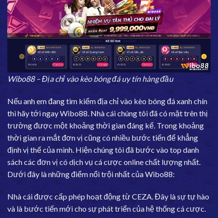
Wibo88 – Địa chỉ vào kèo bóng đá uy tín hàng đầu
Nếu anh em đang tìm kiếm địa chỉ vào kèo bóng đá xanh chín
thì hãy tới ngay Wibo88. Nhà cái chúng tôi đã có mặt trên thị
trường được một khoảng thời gian đáng kể. Trong khoảng
thời gian ra mắt đơn vị cũng có nhiều bước tiến để khẳng
định vị thế của mình. Hiện chúng tôi đã bước vào top danh
sách các đơn vị có dịch vụ cá cược online chất lượng nhất.
Dưới đây là những điểm nổi trội nhất của Wibo88:
Nhà cái được cấp phép hoạt động từ CEZA. Đây là sự tự hào
và là bước tiến mới cho sự phát triển của hệ thống cá cược.