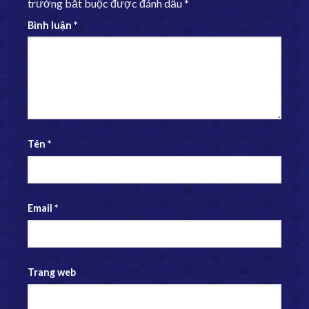
trường bắt buộc được đánh dấu
*
Bình luận
*
Tên
*
Email
*
Trang web