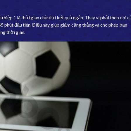
 hiệp 1 là thời gian chờ đợi kết quả ngắn. Thay vì phải theo dõi c
 45 phút đầu tiên. Điều này giúp giảm căng thẳng và cho phép bạn
ng thời gian.