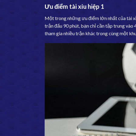
Ưu điểm tài xỉu hiệp 1
Một trong những ưu điểm lớn nhất của tài xỉu
trận đấu 90 phút, bạn chỉ cần tập trung vào
tham gia nhiều trận khác trong cùng một khu