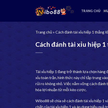
TRANG CHỦ
HƯ
Trang chủ
»
Cách đánh tài xỉu hiệp 1 thắng l
Cách đánh tài xỉu hiệp 1
Tài xỉu hiệp 1 đang trở thành lựa chọn hàng
xỉu toàn trận, hình thức này chỉ tập trung v
rủi ro không nhỏ. Việc nắm vững
cách đánh t
hóa lợi nhuận từ mỗi kèo cược.
Wibo88
sẽ chia sẻ cách đánh tài xỉu hiệp 1
chất của tài xỉu hiệp 1 và áp dụng hiệu quả t