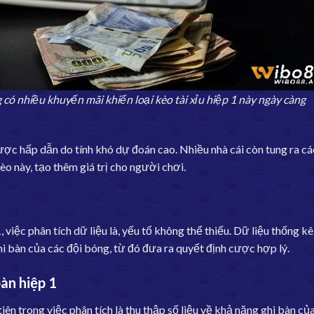
có nhiều khuyến mãi khiến loại kèo tài xỉu hiệp 1 này ngày càng
cược hấp dẫn do tính khó dự đoán cao. Nhiều nhà cái còn tung ra cá
o này, tạo thêm giá trị cho người chơi.
, việc phân tích dữ liệu là, yếu tố không thể thiếu. Dữ liệu thống kê
i bàn của các đội bóng, từ đó đưa ra quyết định cược hợp lý.
bàn hiệp 1
iên trong việc phân tích là thu thập số liệu về khả năng ghi bàn củ