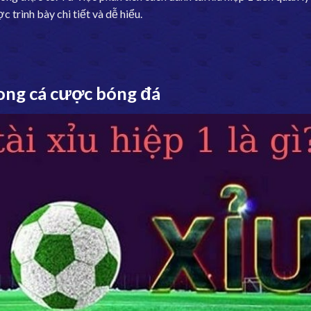
 trình bày chi tiết và dễ hiểu.
trong cá cược bóng đá