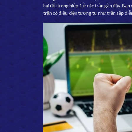
hai đội trong hiệp 1 ở các trận gần đây. Bạn
trận có điều kiện tương tự như trận sắp diễn