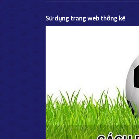
Sử dụng trang web thống kê