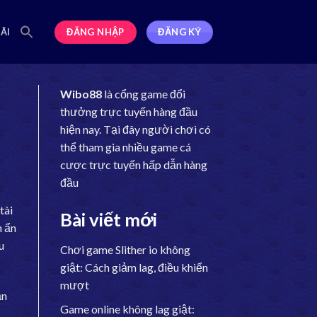
ĐĂNG NHẬP
ĐĂNG KÝ
ÃI
Wibo88
là cổng game đổi
thưởng trực tuyến hàng đầu
hiện nay. Tại đây người chơi có
thể tham gia nhiều game cá
cược trực tuyến hấp dẫn hàng
đầu
tài
Bài viết mới
m ẩn
u
Chơi game Slither io không
giật: Cách giảm lag, điều khiển
mượt
ản
Game online không lag giật: