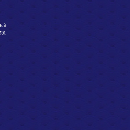
nhất
đội,