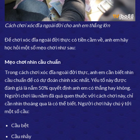
Cách chơi xóc đĩa ngoài đời cho anh em thắng lớn
Để chơi xóc đĩa ngoài đời thực có tiền cầm về, anh em hãy
học hỏi một số mẹo chơi như sau:
Mẹo chơi nhìn cầu chuẩn
Trong cách chơi xóc đĩa ngoài đời thực, anh em cần biết nhìn
cầu chuẩn để có dự đoán chính xác nhất. Yếu tố này được
đánh giá là nắm 50% quyết định anh em có thắng hay không.
Người chơi lâu năm đã quá quen thuộc với cách chơi này, chỉ
cần nhìn thoáng qua là có thể biết. Người chơi hãy chú ý tới
một số cầu:
Cầu bệt
Cầu nhảy