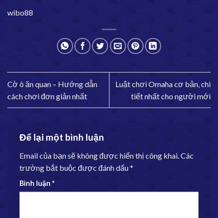
wibo88
Cờ ô ăn quan – Hướng dẫn
Luật chơi Omaha cơ bản, chi
cách chơi đơn giản nhất
tiết nhất cho người mới
Để lại một bình luận
Email của bạn sẽ không được hiển thị công khai.
Các
trường bắt buộc được đánh dấu
*
Bình luận
*