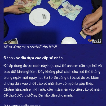
Nắm vững mẹo chơi để thu lãi về
Đánh xóc đĩa dựa vào cấp số nhân
Để áp dụng được cách này hiệu quả thì anh em cần học hỏi và
trau dồi kinh nghiệm. Đây không phải cách chơi có thể thắng
trong ngày một ngày hai. Sự tự tin cùng trí óc sẽ được kiểm
chứng dựa vào chơi cấp số nhân hay còn gọi là gấp thếp.
Chẳng hạn, anh em khi gặp cầu ngắn nên vào tiền cấp số nhân
để thu được thưởng lớn hấp dẫn cho mình.
Đặt cược ngắt quãng