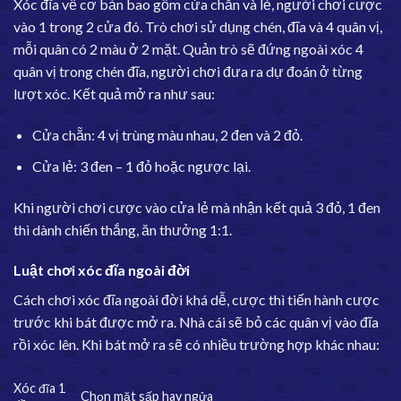
Xóc đĩa về cơ bản bao gồm cửa chẵn và lẻ, người chơi cược
vào 1 trong 2 cửa đó. Trò chơi sử dụng chén, đĩa và 4 quân vị,
mỗi quân có 2 màu ở 2 mặt. Quản trò sẽ đứng ngoài xóc 4
quân vị trong chén đĩa, người chơi đưa ra dự đoán ở từng
lượt xóc. Kết quả mở ra như sau:
Cửa chẵn: 4 vị trùng màu nhau, 2 đen và 2 đỏ.
Cửa lẻ: 3 đen – 1 đỏ hoặc ngược lại.
Khi người chơi cược vào cửa lẻ mà nhận kết quả 3 đỏ, 1 đen
thì dành chiến thắng, ăn thưởng 1:1.
Luật chơi xóc đĩa ngoài đời
Cách chơi xóc đĩa ngoài đời khá dễ, cược thì tiến hành cược
trước khi bát được mở ra. Nhà cái sẽ bỏ các quân vị vào đĩa
rồi xóc lên. Khi bát mở ra sẽ có nhiều trường hợp khác nhau:
Xóc đĩa 1
Chọn mặt sấp hay ngửa