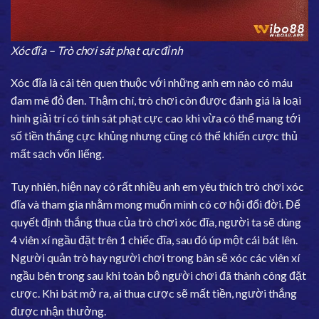
Xóc đĩa – Trò chơi sát phạt cực đỉnh
Xóc đĩa là cái tên quen thuộc với những anh em nào có máu
đam mê đỏ đen. Thậm chí, trò chơi còn được đánh giá là loại
hình giải trí có tính sát phạt cực cao khi vừa có thể mang tới
số tiền thắng cực khủng nhưng cũng có thể khiến cược thủ
mất sạch vốn liếng.
Tuy nhiên, hiện nay có rất nhiều anh em yêu thích trò chơi xóc
đĩa và tham gia nhằm mong muốn mình có cơ hội đổi đời. Để
quyết định thắng thua của trò chơi xóc đĩa, người ta sẽ dùng
4 viên xí ngầu đặt trên 1 chiếc đĩa, sau đó úp một cái bát lên.
Người quản trò hay người chơi trong bàn sẽ xóc các viên xí
ngầu bên trong sau khi toàn bộ người chơi đã thành công đặt
cược. Khi bát mở ra, ai thua cược sẽ mất tiền, người thắng
được nhận thưởng.