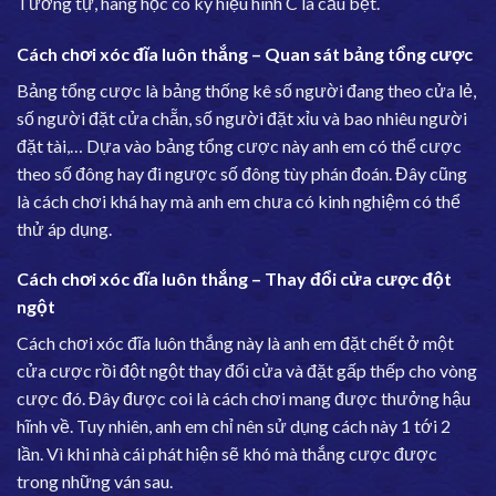
Tương tự, hàng học có ký hiệu hình C là cầu bệt.
Cách chơi xóc đĩa luôn thắng – Quan sát bảng tổng cược
Bảng tổng cược là bảng thống kê số người đang theo cửa lẻ,
số người đặt cửa chẵn, số người đặt xỉu và bao nhiêu người
đặt tài,… Dựa vào bảng tổng cược này anh em có thể cược
theo số đông hay đi ngược số đông tùy phán đoán. Đây cũng
là cách chơi khá hay mà anh em chưa có kinh nghiệm có thể
thử áp dụng.
Cách chơi xóc đĩa luôn thắng – Thay đổi cửa cược đột
ngột
Cách chơi xóc đĩa luôn thắng này là anh em đặt chết ở một
cửa cược rồi đột ngột thay đổi cửa và đặt gấp thếp cho vòng
cược đó. Đây được coi là cách chơi mang được thưởng hậu
hĩnh về. Tuy nhiên, anh em chỉ nên sử dụng cách này 1 tới 2
lần. Vì khi nhà cái phát hiện sẽ khó mà thắng cược được
trong những ván sau.