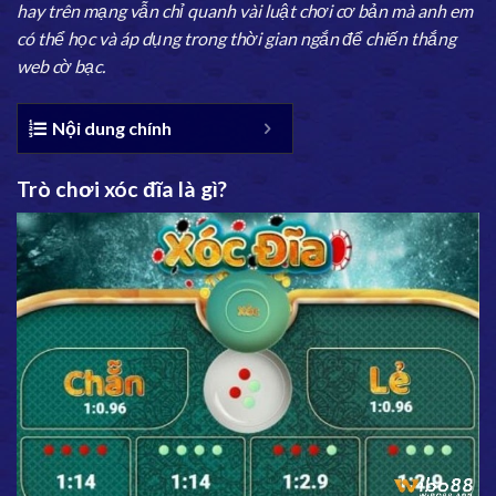
hay trên mạng vẫn chỉ quanh vài luật chơi cơ bản mà anh em
có thể học và áp dụng trong thời gian ngắn để chiến thắng
web cờ bạc.
Nội dung chính
Trò chơi xóc đĩa là gì?