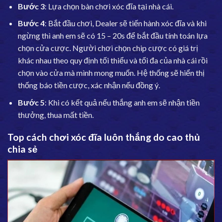
Bước 3
: Lựa chọn bàn chơi xóc đĩa tại nhà cái.
Bước 4
: Bắt đầu chơi, Dealer sẽ tiến hành xóc đĩa và khi
ngừng thì anh em sẽ có 15 – 20s để bắt đầu tính toán lựa
chọn cửa cược. Người chơi chọn chip cược có giá trị
khác nhau theo quy định tối thiểu và tối đa của nhà cái rồi
chọn vào cửa mà mình mong muốn. Hệ thống sẽ hiển thị
thống báo tiền cược, xác nhận nếu đồng ý.
Bước 5
: Khi có kết quả nếu thắng anh em sẽ nhận tiền
thưởng, thua mất tiền.
Top cách chơi xóc đĩa luôn thắng do cao thủ
chia sẻ