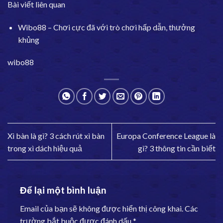
Bài viết liên quan
Wibo88 – Chơi cực đã với trò chơi hấp dẫn, thưởng
khủng
wibo88
Xì bàn là gì? 3 cách rút xì bàn
Europa Conference League là
trong xì dách hiệu quả
gì? 3 thông tin cần biết
Để lại một bình luận
Email của bạn sẽ không được hiển thị công khai.
Các
trường bắt buộc được đánh dấu
*