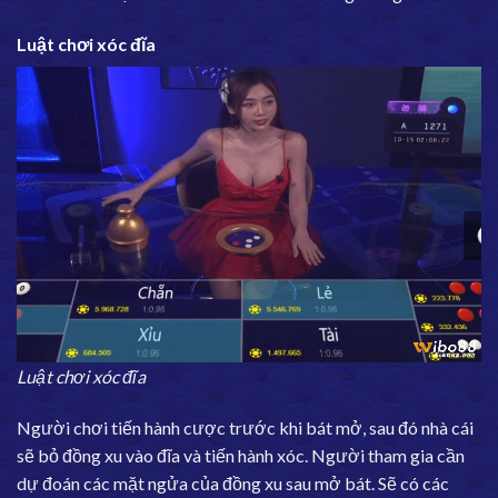
Luật chơi xóc đĩa
Luật chơi xóc đĩa
Người chơi tiến hành cược trước khi bát mở, sau đó nhà cái
sẽ bỏ đồng xu vào đĩa và tiến hành xóc. Người tham gia cần
dự đoán các mặt ngửa của đồng xu sau mở bát. Sẽ có các