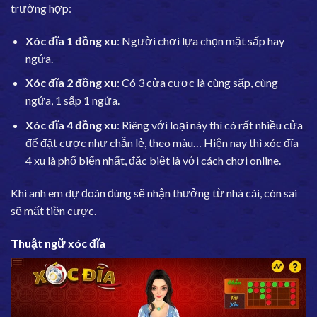
trường hợp:
Xóc đĩa 1 đồng xu
: Người chơi lựa chọn mặt sấp hay
ngửa.
Xóc đĩa 2 đồng xu
: Có 3 cửa cược là cùng sấp, cùng
ngửa, 1 sấp 1 ngửa.
Xóc đĩa 4 đồng xu
: Riêng với loại này thì có rất nhiều cửa
để đặt cược như chẵn lẻ, theo màu… Hiện nay thì xóc đĩa
4 xu là phổ biến nhất, đặc biệt là với cách chơi online.
Khi anh em dự đoán đúng sẽ nhận thưởng từ nhà cái, còn sai
sẽ mất tiền cược.
Thuật ngữ xóc đĩa