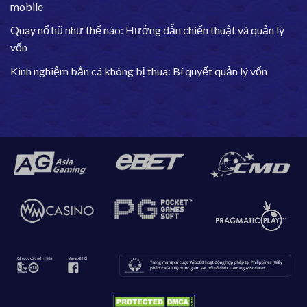
mobile
Quay nổ hũ như thế nào: Hướng dẫn chiến thuật và quản lý
vốn
Kinh nghiệm bắn cá không bị thua: Bí quyết quản lý vốn