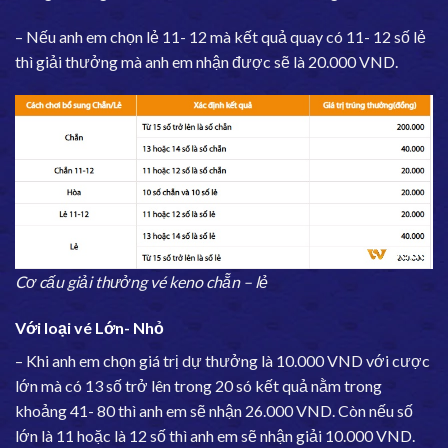
– Nếu anh em chọn lẻ 11- 12 mà kết quả quay có 11- 12 số lẻ
thì giải thưởng mà anh em nhận được sẽ là 20.000 VND.
Cơ cấu giải thưởng vé keno chẵn – lẻ
Với loại vé Lớn- Nhỏ
– Khi anh em chọn giá trị dự thưởng là 10.000 VND với cược
lớn mà có 13 số trở lên trong 20 só kết quả nằm trong
khoảng 41- 80 thì anh em sẽ nhận 26.000 VND. Còn nếu số
lớn là 11 hoặc là 12 số thì anh em sẽ nhận giải 10.000 VND.