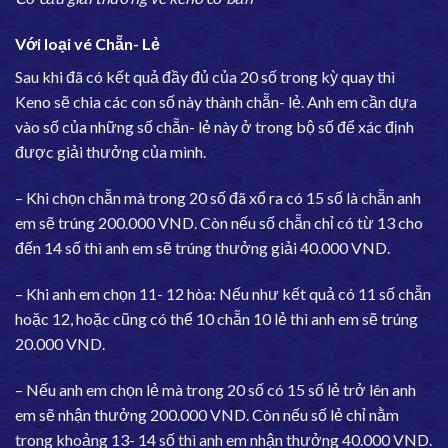
Với loại vé Chẵn- Lẻ
Sau khi đã có kết quả đầy đủ của 20 số trong kỳ quay thì
Keno sẽ chia các con số này thành chẵn- lẻ. Anh em cần dựa
vào số của những số chẵn- lẻ này ở trong bộ số để xác định
được giải thưởng của mình.
– Khi chọn chẵn mà trong 20 số đã xổ ra có 15 số là chẵn anh
em sẽ trúng 200.000 VND. Còn nếu số chẵn chỉ có từ 13 cho
đến 14 số thì anh em sẽ trúng thưởng giải 40.000 VND.
– Khi anh em chọn 11- 12 hòa: Nếu như kết quả có 11 số chẵn
hoặc 12, hoặc cũng có thể 10 chẵn 10 lẻ thì anh em sẽ trúng
20.000 VND.
– Nếu anh em chọn lẻ mà trong 20 số có 15 số lẻ trở lên anh
em sẽ nhận thưởng 200.000 VND. Còn nếu số lẻ chỉ nằm
trong khoảng 13- 14 số thì anh em nhận thưởng 40.000 VND.