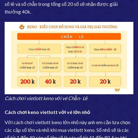
số lẻ và số chẵn trong tổng số 20 số sẽ nhận được giải
thưởng 40k.
Cách chơi vietlott keno với vé Chẵn- Lẻ
Cách chơi keno vietlott với vé lớn nhỏ
Với cách chơi vietlott keno lớn nhỏ này anh em cần lựa chọn
các cặp số lớn và nhỏ khi mua vietlott keno. Số nhỏ sẽ là các
số từ 1 đến 40 còn số lớn sẽ là các số từ 41 đến 80. Sau khi