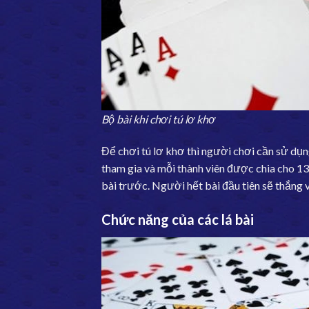
Bộ bài khi chơi tú lơ khơ
Để chơi tú lơ khơ thì người chơi cần sử dụn
tham gia và mỗi thành viên được chia cho 13
bài trước. Người hết bài đầu tiên sẽ thắng và
Chức năng của các lá bài