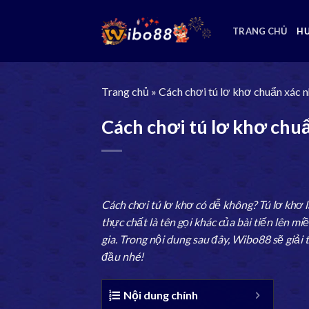
TRANG CHỦ
HƯ
Trang chủ
»
Cách chơi tú lơ khơ chuẩn xác 
Cách chơi tú lơ khơ chu
Cách chơi tú lơ khơ có dễ không? Tú lơ khơ 
thực chất là tên gọi khác của bài tiến lên m
gia. Trong nội dung sau đây,
Wibo88
sẽ giải 
đầu nhé!
Nội dung chính