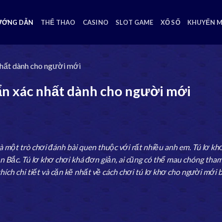
ỚNG DẪN
THỂ THAO
CASINO
SLOT GAME
XỔ SỐ
KHUYẾN M
nhất dành cho người mới
ẩn xác nhất dành cho người mới
là một
trò chơi đánh bài
quen thuộc với rất nhiều anh em. Tú lơ kh
iền Bắc. Tú lơ khơ chơi khá đơn giản, ai cũng có thể mau chóng tha
thích chi tiết và cặn kẽ nhất về cách chơi tú lơ khơ cho người mới 