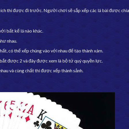
 bích thì được đi trước. Người chơi sẽ sắp xếp các lá bài được chi
với bất kể lá nào khác.
như nhau.
hất, có thể xếp chúng vào với nhau để tạo thành xám.
 bắt được 2 và đây được xem là bộ tứ quý quyền lực.
 nhau và cùng chất thì được xếp thành sảnh.