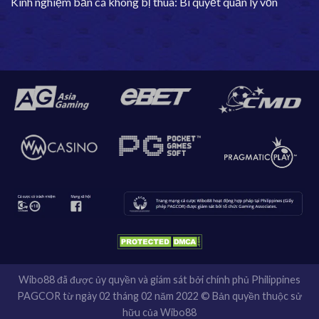
Kinh nghiệm bắn cá không bị thua: Bí quyết quản lý vốn
Wibo88 đã được ủy quyền và giám sát bởi chính phủ Philippines
PAGCOR từ ngày 02 tháng 02 năm 2022 © Bản quyền thuộc sử
hữu của Wibo88