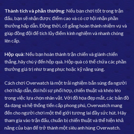
Thành tích và phần thưởng
: Nếu bạn chơi tốt trong trận
đấu, bạn sẽ nhận được điểm cao và có cơ hội nhận phần
thưởng hấp dẫn. Đồng thời, cố gắng hoàn thành nhiệm vụ và
giúp đồng đội để tích lũy điểm kinh nghiệm và nhanh chóng
lên cấp.
Hộp quà:
Nếu bạn hoàn thành trận chiến và giành chiến
thắng, hãy chú ý đến hộp quà. Hộp quà có thể chứa các phần
thưởng giá trị như trang phục hoặc kỹ năng súng.
Cách chơi Overwatch là một trải nghiệm bắn súng đa người
chơi hấp dẫn, đòi hỏi sự phối hợp, chiến thuật và khéo léo
trong việc lựa chọn nhân vật. Với đồ họa đẹp mắt, các bản đồ
đa dạng và hệ thống tiến cấp phong phú, Overwatch mang
đến cho người chơi một thế giới tương lai đầy sức hút. Hãy
tham gia vào trận đấu, chuẩn bị chiến thuật và thể hiện khả
năng của bạn để trở thành một siêu anh hùng Overwatch.