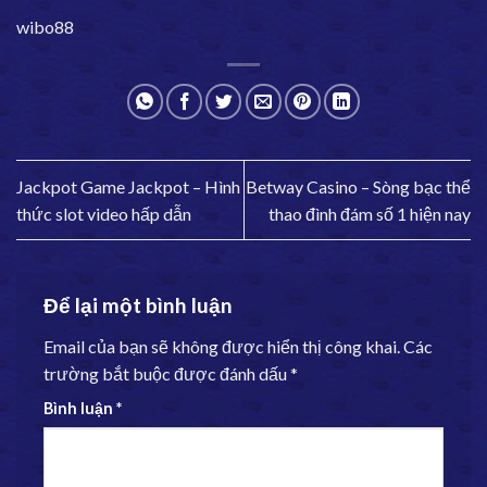
wibo88
Jackpot Game Jackpot – Hình
Betway Casino – Sòng bạc thể
thức slot video hấp dẫn
thao đình đám số 1 hiện nay
Để lại một bình luận
Email của bạn sẽ không được hiển thị công khai.
Các
trường bắt buộc được đánh dấu
*
Bình luận
*