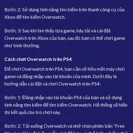
Bước 2: Sử dụng tính năng tìm kiếm trên thanh công cụ của
Xbox để tìm kiếm Overwatch.
Bước 3: Sau khi tìm thấy tựa game, hãy tải và cài đặt
Overwatch trên Xbox của bạn, sau đó bạn có thể chơi game
như bình thường.
Cách chơi Overwatch trên PS4
Để chơi Overwatch trên PS4, bạn cần sở hữu một máy chơi
game và đăng nhập vào tài khoản của mình. Dưới đây là
hướng dẫn cài đặt và chơi Overwatch trên PS4:
Bước 1: Đăng nhập vào tài khoản PS4 của bạn và sử dụng
tính năng tìm kiếm để tìm kiếm Overwatch. Hệ thống sẽ hiển
thị kết quả cho trò chơi này.
Bước 2: Tải xuống Overwatch và nhớ chọn phiên bản “Free