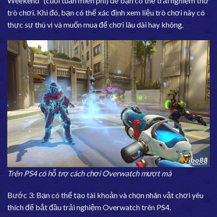
Weekend” (cuối tuần miễn phí) để bạn có thể trải nghiệm thử
trò chơi. Khi đó, bạn có thể xác định xem liệu trò chơi này có
thực sự thú vị và muốn mua để chơi lâu dài hay không.
Trên PS4 có hỗ trợ cách chơi Overwatch mượt mà
Bước 3: Bạn có thể tạo tài khoản và chọn nhân vật chơi yêu
thích để bắt đầu trải nghiệm Overwatch trên PS4.