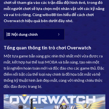
chơi sẽ tham gia vào các trận đấu đội hình 6v6, trong đó
mỗi người chơi sẽ lựa chọn một nhân vật với các kỹ năng
và vai trò riêng. Cùng
wibo88
tìm hiểu để cách chơi
Overwatch hiệu quả bên dưới đây nhé.
Nội dung chính
Tổng quan thông tin trò chơi Overwatch
Một tựa game bắn súng góc nhìn thứ nhất mới vừa được ra
mắt, kết hợp hai thể loại MOBA và bắn súng, tạo nên một
trải nghiệm hoàn toàn mới và độc đáo cho các game thủ. Đặc
điểm nổi bật của thể loại này chính là đồ họa bắt mắt và hệ
thống kỹ thuật hình ảnh đẹp mắt, cùng với những chiêu thức
độc đáo được trang bị.