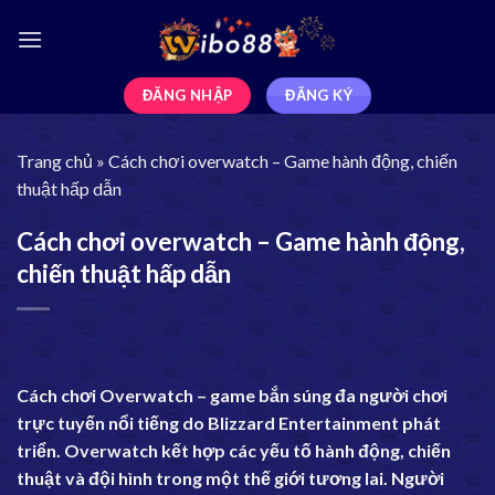
ĐĂNG NHẬP
ĐĂNG KÝ
Trang chủ
»
Cách chơi overwatch – Game hành động, chiến
thuật hấp dẫn
Cách chơi overwatch – Game hành động,
chiến thuật hấp dẫn
Cách chơi Overwatch – game bắn súng đa người chơi
trực tuyến nổi tiếng do Blizzard Entertainment phát
triển. Overwatch kết hợp các yếu tố hành động, chiến
thuật và đội hình trong một thế giới tương lai. Người