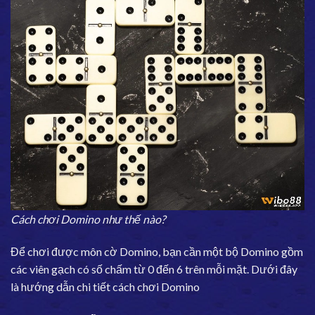
Cách chơi Domino như thế nào?
Để chơi được môn cờ Domino, bạn cần một bộ Domino gồm
các viên gạch có số chấm từ 0 đến 6 trên mỗi mặt. Dưới đây
là hướng dẫn chi tiết cách chơi Domino