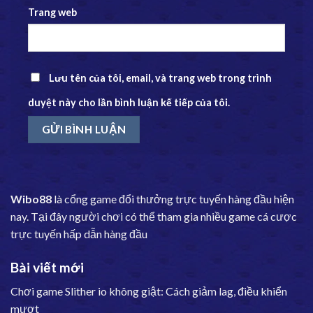
Trang web
Lưu tên của tôi, email, và trang web trong trình
duyệt này cho lần bình luận kế tiếp của tôi.
Wibo88
là cổng game đổi thưởng trực tuyến hàng đầu hiện
nay. Tại đây người chơi có thể tham gia nhiều game cá cược
trực tuyến hấp dẫn hàng đầu
Bài viết mới
Chơi game Slither io không giật: Cách giảm lag, điều khiển
mượt