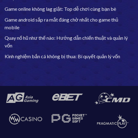
Game online không lag giật: Top dễ chơi cùng bạn bè
Game android sắp ra mắt đáng chờ nhất cho game thủ
mobile
Quay nổ hũ như thế nào: Hướng dẫn chiến thuật và quản lý
vốn
Kinh nghiệm bắn cá không bị thua: Bí quyết quản lý vốn