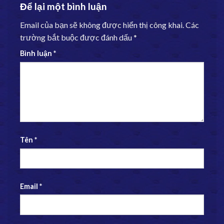
Để lại một bình luận
Email của bạn sẽ không được hiển thị công khai.
Các
trường bắt buộc được đánh dấu
*
Bình luận
*
Tên
*
Email
*