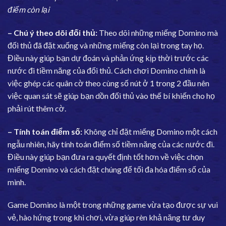
điểm còn lại
– Chú ý theo dõi đối thủ:
Theo dõi những miếng Domino mà
đối thủ đã đặt xuống và những miếng còn lại trong tay họ.
Điều này giúp bạn dự đoán và phản ứng kịp thời trước các
nước đi tiềm năng của đối thủ. Cách chơi Domino chính là
việc ghép các quân cờ theo cùng số nút ở 1 trong 2 đầu nên
việc quan sát sẽ giúp bạn dồn đối thủ vào thế bí khiến cho họ
phải rút thêm cờ.
– Tính toán điểm số:
Không chỉ đặt miếng Domino một cách
ngẫu nhiên, hãy tính toán điểm số tiềm năng của các nước đi.
Điều này giúp bạn đưa ra quyết định tốt hơn về việc chọn
miếng Domino và cách đặt chúng để tối đa hóa điểm số của
mình.
Game Domino là một trong những game vừa tạo được sự vui
vẻ, hào hứng trong khi chơi, vừa giúp rèn khả năng tư duy