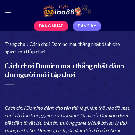
ĐĂNG NHẬP
ĐĂNG KÝ
Trang chủ
»
Cách chơi Domino mau thắng nhất dành cho
người mới tập chơi
Cách chơi Domino mau thắng nhất dành
cho người mới tập chơi
Cách chơi Domino dành cho tân thủ là gì, làm thế nào để mau
chiến thắng trong game cờ Domino? Game cờ Domino, được
biết đến từ rất lâu trên thị trường game trí tuệ bởi sự lý thú
trong cách chơi Domino, cách gài hàng đối thủ bởi những