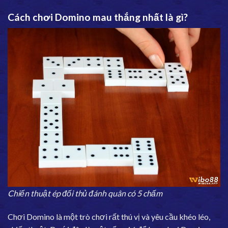
Cách chơi Domino mau thắng nhất là gì?
Chiến thuật ép đối thủ đánh quân có 5 chấm
Chơi Domino là một trò chơi rất thú vị và yêu cầu khéo léo,