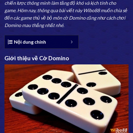
chiến lược thông minh làm tăng độ khó và kịch tính cho
game. Hôm nay, thông qua bài viết này
Wibo88
muốn chia sẻ
đến các game thủ về bộ môn cờ Domino cũng như cách chơi
Domino mau thắng nhất nhé.
Nội dung chính
Giới thiệu về Cờ Domino