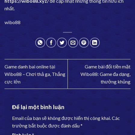
https://wibo88.xyz/
để cập nhật những thông tin hữu ích
nhất.
wibo88
Game danh bai online tại
Game bài đổi tiền mặt
Wibo88 – Chơi thả ga, Thắng
Wibo88: Game đa dạng,
cực lớn
thưởng khủng
Để lại một bình luận
Email của bạn sẽ không được hiển thị công khai.
Các
trường bắt buộc được đánh dấu
*