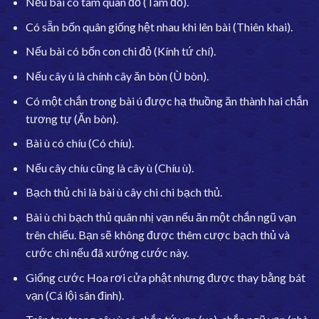
Nếu bài có tam quân đỏ (Tám đỏ).
Có sẵn bốn quân giống hệt nhau khi lên bài (Thiên khai).
Nếu bài có bốn con chi đỏ (Kính tứ chí).
Nếu cây ù là chính cây ăn bòn (Ù bòn).
Có một chắn trong bài ú được hạ thuồng ăn thành hai chắn
tương tự (Ăn bòn).
Bài ù có chíu (Có chíu).
Nếu cây chíu cũng là cây ù (Chíu ù).
Bạch thủ chi là bài ù cây chi chi bạch thủ.
Bài ù chì bạch thủ quân nhị vạn nếu ăn một chắn ngũ vạn
trên chiếu. Bạn sẽ không được thêm cược bạch thủ và
cước chì nếu đã xướng cước này.
Giống cước Hoa rơi cửa phật nhưng được thay bằng bát
vạn (Cá lội sân đình).