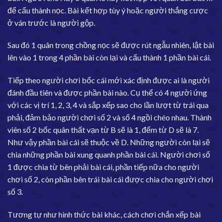
để cấu thành nọc. Bài kết hợp tùy ý hoặc người thắng cược
ở ván trước là người gộp.
Sau đó 1 quân trong chồng nọc sẽ được rút ngẫu nhiên, lật bài
lên vào 1 trong 4 phần bài còn lại và cấu thành 1 phần bài cái.
Tiếp theo người chơi bốc cái mới xác định được ai là người
đánh đầu tiên và được phần bài nào. Cụ thể có 4 người ứng
với các vị trí 1, 2, 3, 4 và sắp xếp sao cho lần lượt từ trái qua
phải, đảm bảo người chơi số 2 và số 4 ngồi chéo nhau. Thành
viên số 2 bốc quân thất vạn từ B sẽ là 1, đếm từ D sẽ là 7.
Như vậy phần bài cái sẽ thuộc về D. Những người còn lại sẽ
chia những phần bài xung quanh phần bài cái. Người chơi số
1 được chia từ bên phải bài cái, phần tiếp nữa cho người
chơi số 2, còn phần bên trái bài cái được chia cho người chơi
số 3.
Tương tự như hình thức bài khác, cách chơi chắn xếp bài