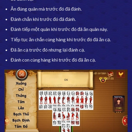
Ăn đúng quân mà trước đó đã đánh.
Đánh chắn khi trước đó đã đánh.
Đánh tiếp một quân khi trước đó đã ăn quân này.
Tiếp tục ăn chắn cùng hàng khi trước đó đã ăn cạ.
Đã ăn cạ trước đó nhưng lại đánh cạ.
Đánh con cùng hàng khi trước đó đã ăn cạ.