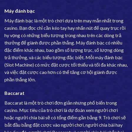
Máy đánh bạc
Máy đánh bạc là một trò chơi dựa trên may mắn nhất trong
casino. Bạn đọc chỉ cần kéo tay hay nhấn nút để quay trục rồi
hy vọng có những biểu tượng trùng nhau trên các dòng trả
thưởng để giành được phần thắng. Máy đánh bạc có nhiều
đặc điểm khác nhau, bao gồm số lượng trục, số lượng dòng
trả thưởng, và các biểu tượng đặc biệt. Mỗi máy đánh bạc
(Slot Machine) có mức đặt cược tối thiểu và tối đa khác nhau,
và việc đặt cược cao hơn có thể tăng cơ hội giành được
phần thắng lớn.
Baccarat
Baccarat là một trò chơi đơn giản nhưng phổ biến trong
casino. Mục tiêu của trò chơi là dự đoán xem người chơi
hoặc người chia bài sẽ có tổng điểm gần bằng 9. Trò chơi sẽ
bắt đầu bằng đặt cược vào người chơi, người chia bài hay