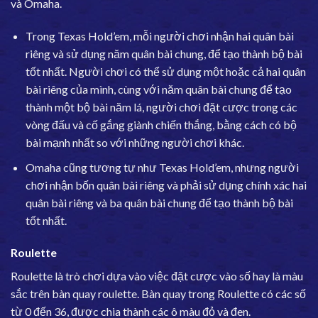
và Omaha.
Trong Texas Hold’em, mỗi người chơi nhận hai quân bài
riêng và sử dụng năm quân bài chung, để tạo thành bộ bài
tốt nhất. Người chơi có thể sử dụng một hoặc cả hai quân
bài riêng của mình, cùng với năm quân bài chung để tạo
thành một bộ bài năm lá, người chơi đặt cược trong các
vòng đấu và cố gắng giành chiến thắng, bằng cách có bộ
bài mạnh nhất so với những người chơi khác.
Omaha cũng tương tự như Texas Hold’em, nhưng người
chơi nhận bốn quân bài riêng và phải sử dụng chính xác hai
quân bài riêng và ba quân bài chung để tạo thành bộ bài
tốt nhất.
Roulette
Roulette là trò chơi dựa vào việc đặt cược vào số hay là màu
sắc trên bàn quay roulette. Bàn quay trong Roulette có các số
từ 0 đến 36, được chia thành các ô màu đỏ và đen.