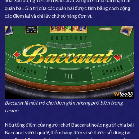
hòa. Sau đó, người
chơi Ba
ccarat và người chia bài nhận hai
quân bài. Giá trị của các quân bài được tính bằng cách cộng
các điểm lại và chỉ lấy chữ số hàng đơn vị.
Baccarat là một trò chơi đơn giản nhưng phổ biến trong
casino
Nếu tổng điểm của người chơi Baccarat hoặc người chia bài
Baccarat vượt quá 9, điểm hàng đơn vị sẽ được sử dụng (ví