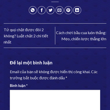
Tứ quý chặt được đôi 2
Cách chơi bầu cua luôn thắng:
không? Luật chặt 2 chi tiết
Mẹo, chiến lược thắng lớn
nhất
Để lại một bình luận
Email của bạn sẽ không được hiển thị công khai.
Các
trường bắt buộc được đánh dấu
*
Bình luận
*