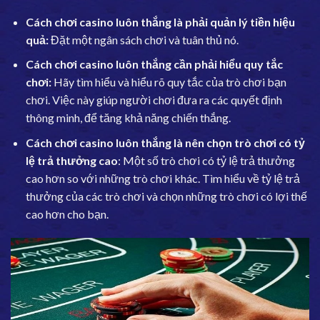
Cách chơi casino luôn thắng là phải quản lý tiền hiệu
quả:
Đặt một ngân sách chơi và tuân thủ nó.
Cách chơi casino luôn thắng cần phải hiểu quy tắc
chơi:
Hãy tìm hiểu và hiểu rõ quy tắc của trò chơi bạn
chơi. Việc này giúp người chơi đưa ra các quyết định
thông minh, để tăng khả năng chiến thắng.
Cách chơi casino luôn thắng là nên chọn trò chơi có tỷ
lệ trả thưởng cao
: Một số trò chơi có tỷ lệ trả thưởng
cao hơn so với những trò chơi khác. Tìm hiểu về tỷ lệ trả
thưởng của các trò chơi và chọn những trò chơi có lợi thế
cao hơn cho bạn.