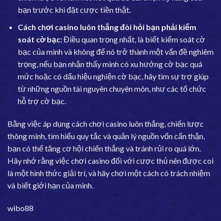
bạn trước khi đặt cược tiền thật.
Cách chơi casino luôn thắng đòi hỏi bạn phải kiểm
soát cờ bạc:
Điều quan trọng nhất, là biết kiểm soát cờ
bạc của mình và không để nó trở thành một vấn đề nghiêm
trọng, nếu bạn nhận thấy mình có xu hướng cờ bạc quá
mức hoặc có dấu hiệu nghiện cờ bạc, hãy tìm sự trợ giúp
từ những nguồn tài nguyên chuyên môn, như các tổ chức
hỗ trợ cờ bạc.
Bằng việc áp dụng cách chơi casino luôn thắng, chiến lược
thông minh, tìm hiểu quy tắc và quản lý nguồn vốn cẩn thận,
bạn có thể tăng cơ hội chiến thắng và tránh rủi ro quá lớn.
Hãy nhớ rằng việc chơi casino đối với cược thủ nên được coi
là một hình thức giải trí, và hãy chơi một cách có trách nhiệm
và biết giới hạn của mình.
wibo88