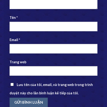
Tên
*
Email
*
Trang web
Lưu tên của tôi, email, và trang web trong trình
duyệt này cho lần bình luận kế tiếp của tôi.