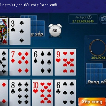
úng thứ tự chi đầu chi giữa chi cuối.