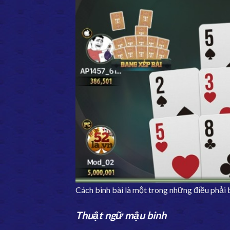
Cách binh bài là một trong những điều phải 
Thuật ngữ mậu binh