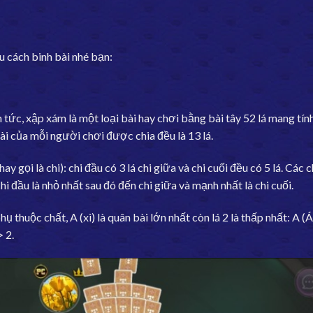
u cách binh bài nhé bạn:
tức, xập xám là một loại bài hay chơi bằng bài tây 52 lá mang tín
 bài của mỗi người chơi được chia đều là 13 lá.
 gọi là chi): chi đầu có 3 lá chi giữa và chi cuối đều có 5 lá. Các c
 đầu là nhỏ nhất sau đó đến chi giữa và mạnh nhất là chi cuối.
ụ thuộc chất, A (xì) là quân bài lớn nhất còn lá 2 là thấp nhất: A (Á
> 2.