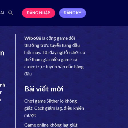
ĐĂNG NHẬP
ĐĂNG KÝ
ÃI
Wibo88
là cổng game đổi
thưởng trực tuyến hàng đầu
ẫn
hiện nay. Tại đây người chơi có
thể tham gia nhiều game cá
cược trực tuyến hấp dẫn hàng
đầu
ính
Bài viết mới
ừ
n
Chơi game Slither io không
giật: Cách giảm lag, điều khiển
mượt
Game online không lag giật: