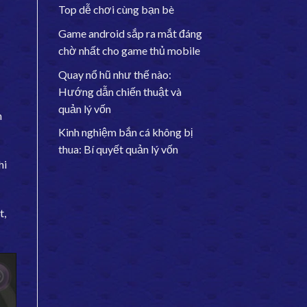
Top dễ chơi cùng bạn bè
Game android sắp ra mắt đáng
chờ nhất cho game thủ mobile
Quay nổ hũ như thế nào:
Hướng dẫn chiến thuật và
quản lý vốn
h
Kinh nghiệm bắn cá không bị
thua: Bí quyết quản lý vốn
hi
t,