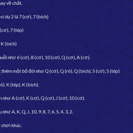
hay về chất.
ví dụ 2 lá 7 (cơ), 7 (bích)
(cơ), 7 (tép)
 K (bích)
uỗi như 6 (cơ), 8 (cơ), 10 (cơ), Q (cơ), A (cơ).
êm một bộ đôi như Q (cơ), Q (rô), Q (bích), 5 (cơ), 5 (tép)
), K (tép), K (bích).
hư A (cơ), K (cơ), Q (cơ), J (cơ), 10 (cơ).
như A, K, Q, J, 10, 9, 8, 7, 6, 5, 4, 3, 2.
i chơi khác.