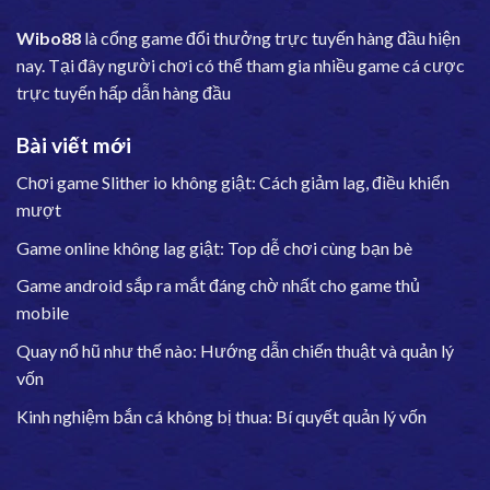
Wibo88
là cổng game đổi thưởng trực tuyến hàng đầu hiện
nay. Tại đây người chơi có thể tham gia nhiều game cá cược
trực tuyến hấp dẫn hàng đầu
Bài viết mới
Chơi game Slither io không giật: Cách giảm lag, điều khiển
mượt
Game online không lag giật: Top dễ chơi cùng bạn bè
Game android sắp ra mắt đáng chờ nhất cho game thủ
mobile
Quay nổ hũ như thế nào: Hướng dẫn chiến thuật và quản lý
vốn
Kinh nghiệm bắn cá không bị thua: Bí quyết quản lý vốn