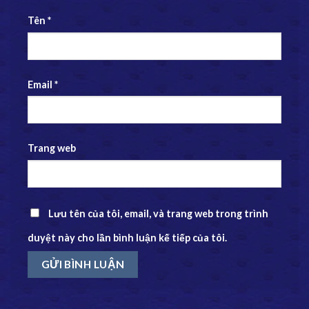
Tên
*
Email
*
Trang web
Lưu tên của tôi, email, và trang web trong trình
duyệt này cho lần bình luận kế tiếp của tôi.