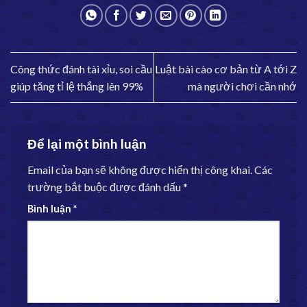
Công thức đánh tài xỉu, soi cầu
Luật bài cào cơ bản từ A tới Z
giúp tăng tỉ lệ thắng lên 99%
mà người chơi cần nhớ
Để lại một bình luận
Email của bạn sẽ không được hiển thị công khai.
Các
trường bắt buộc được đánh dấu
*
Bình luận
*