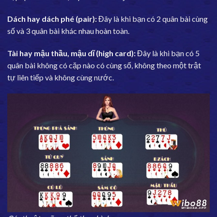
Dách hay dách phé (pair):
Đây là khi bạn có 2 quân bài cùng
số và 3 quân bài khác nhau hoàn toàn.
Tài hay mậu thầu, mậu dĩ (high card):
Đây là khi bạn có 5
quân bài không có cặp nào có cùng số, không theo một trật
tự liên tiếp và không cùng nước.