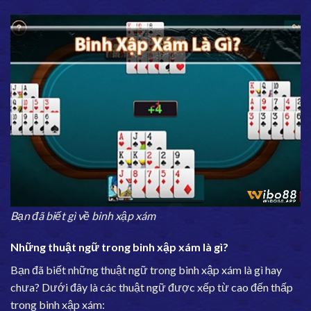
Bạn đã biết gì về binh xập xám
Những thuật ngữ trong binh xập xám là gì?
Bạn đã biết những thuật ngữ trong binh xập xám là gì hay
chưa? Dưới đây là các thuật ngữ được xếp từ cao đến thấp
trong binh xập xám: