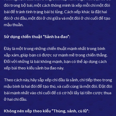
đôi trong bộ bài, một cách thông minh là xếp mỗi chi một đôi
bài để tránh tình trạng bài bị lủng. Cách xếp khác là đặt hai
đôi ở chi đầu, một đôi ở chi giữa và một đôi ở chi cuối để tạo
mậu thuần.
Sử dụng chiến thuật “Sảnh ba đao”:
Đây là một trong những chiến thuật mạnh nhất trong binh
xập xám, giúp bạn có được sự mạnh mẽ trong chiến thắng.
Đối với những lá bài không mạnh, bạn có thể áp dụng cách
xếp bài theo kiểu sảnh ba đao này.
Theo cách này, hãy sắp xếp chi đầu là sảnh, chi tiếp theo trong
mậu binh là hai đôi để tạo thú, và cuối cùng là một đôi. Đặt đôi
bài mạnh nhất vào chi cuối để có cơ hội lấy lại tiền cược thua
ở hai chi đầu.
Không nên xếp theo kiểu “Thùng, sảnh, cù lũ”: