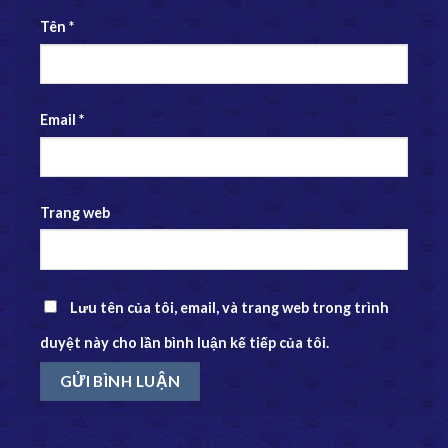
Tên
*
Email
*
Trang web
Lưu tên của tôi, email, và trang web trong trình
duyệt này cho lần bình luận kế tiếp của tôi.