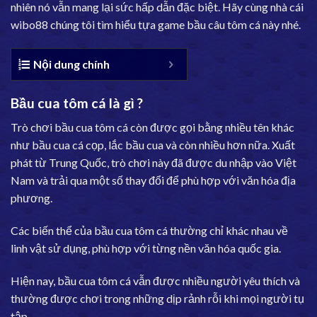
nhiên nó vẫn mang lại sức hấp dẫn đặc biệt. Hãy cùng nhà cái
wibo88 chúng tôi tìm hiểu tựa game bầu câu tôm cá này nhé.
Nội dung chính
Bầu cua tôm cá là gì ?
Trò chơi bầu cua tôm cá
còn được gọi bằng nhiều tên khác
như bầu cua cá cọp, lắc bầu cua và còn nhiều hơn nữa. Xuất
phát từ Trung Quốc, trò chơi này đã được du nhập vào Việt
Nam và trải qua một số thay đổi để phù hợp với văn hóa địa
phương.
Các biến thể của bầu cua tôm cá thường chỉ khác nhau về
linh vật sử dụng, phù hợp với từng nền văn hóa quốc gia.
Hiện nay, bầu cua tôm cá vẫn được nhiều người yêu thích và
thường được chơi trong những dịp rảnh rỗi khi mọi người tụ
tập.