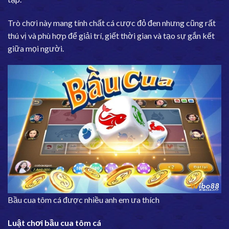
Trò chơi này mang tính chất cá cược đỏ đen nhưng cũng rất
thú vị và phù hợp để giải trí, giết thời gian và tạo sự gắn kết
giữa mọi người.
Bầu cua tôm cá được nhiều anh em ưa thích
Luật chơi bầu cua tôm cá