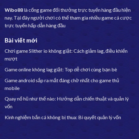
Wibo88
là cổng game đổi thưởng trực tuyến hàng đầu hiện
nay. Tại đây người chơi có thể tham gia nhiều game cá cược
trực tuyến hấp dẫn hàng đầu
Bài viết mới
Chơi game Slither io không giật: Cách giảm lag, điều khiển
mượt
Game online không lag giật: Top dễ chơi cùng bạn bè
Game android sắp ra mắt đáng chờ nhất cho game thủ
mobile
Quay nổ hũ như thế nào: Hướng dẫn chiến thuật và quản lý
vốn
Kinh nghiệm bắn cá không bị thua: Bí quyết quản lý vốn