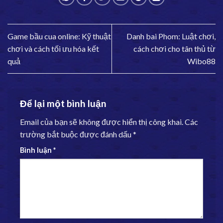
Game bầu cua online: Kỹ thuật
Danh bai Phom: Luật chơi,
chơi và cách tối ưu hóa kết
cách chơi cho tân thủ từ
quả
Wibo88
Để lại một bình luận
Email của bạn sẽ không được hiển thị công khai.
Các
trường bắt buộc được đánh dấu
*
Bình luận
*