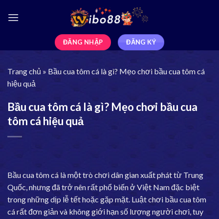
ĐĂNG NHẬP
ĐĂNG KÝ
Trang chủ
»
Bầu cua tôm cá là gì? Mẹo chơi bầu cua tôm cá
hiệu quả
Bầu cua tôm cá là gì? Mẹo chơi bầu cua
tôm cá hiệu quả
Bầu cua tôm cá là một trò chơi dân gian xuất phát từ Trung
Quốc, nhưng đã trở nên rất phổ biến ở Việt Nam đặc biệt
trong những dịp lễ tết hoặc gặp mặt. Luật
chơi bầu cua tôm
cá
rất đơn giản và không giới hạn số lượng người chơi, tuy