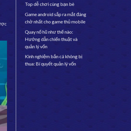
Top dễ chơi cùng bạn bè
Game android sắp ra mắt đáng
chờ nhất cho game thủ mobile
cược
Quay nổ hũ như thế nào:
Hướng dẫn chiến thuật và
quản lý vốn
Kinh nghiệm bắn cá không bị
thua: Bí quyết quản lý vốn