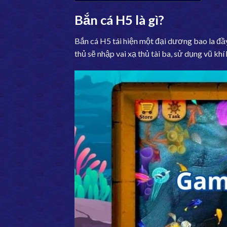
Bắn cá H5 là gì?
Bắn cá H5 tái hiện một đại dương bao la đầ
thủ sẽ nhập vai xạ thủ tài ba, sử dụng vũ khí 