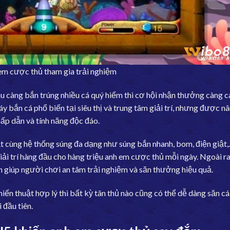
m cược thủ tham gia trải nghiệm
càng bắn trúng nhiều cá quý hiếm thì cơ hội nhận thưởng càng c
bắn cá phổ biến tại siêu thị và trung tâm giải trí, nhưng được n
hấp dẫn và tính năng độc đáo.
 cùng hệ thống súng đa dạng như súng bắn nhanh, bom, điện giật
ải trí hàng đầu cho hàng triệu anh em cược thủ mỗi ngày. Ngoài ra
n giúp người chơi an tâm trải nghiệm và săn thưởng hiệu quả.
iến thuật hợp lý thì bất kỳ tân thủ nào cũng có thể dễ dàng săn cá
đầu tiên.