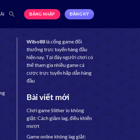
ĐĂNG NHẬP
ĐĂNG KÝ
ÃI
Wibo88
là cổng game đổi
thưởng trực tuyến hàng đầu
hiện nay. Tại đây người chơi có
thể tham gia nhiều game cá
cược trực tuyến hấp dẫn hàng
đầu
ờng
Bài viết mới
Chơi game Slither io không
giật: Cách giảm lag, điều khiển
mượt
Game online không lag giật: