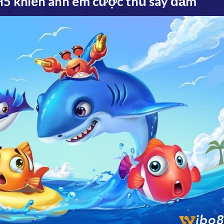
H5 khiến anh em cược thủ say đắm