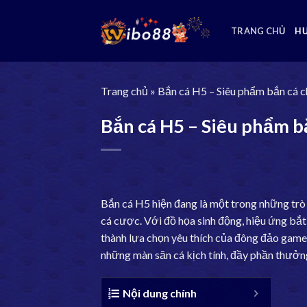
TRANG CHỦ
HƯ
Trang chủ
»
Bắn cá H5 – Siêu phẩm bắn cá 
Bắn cá H5 – Siêu phẩm b
Bắn cá H5 hiện đang là một trong những trò c
cá cược. Với đồ họa sinh động, hiệu ứng bắt
thành lựa chọn yêu thích của đông đảo game
những màn săn cá kịch tính, đầy phần thưở
Nội dung chính