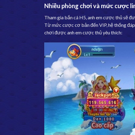
Nhiều phòng chơi và mức cược li
Tham gia bắn cá H5, anh em cược thủ sẽ đư
Từ mức cược cơ bản đến VIP, hệ thống đáp 
chơi được anh em cược thủ yêu thích: