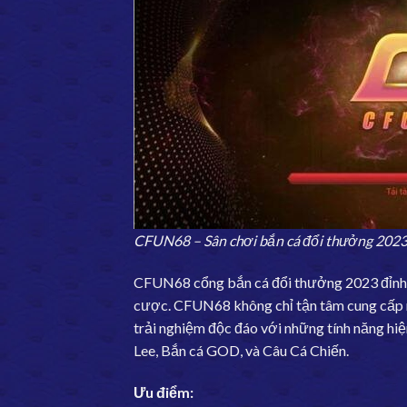
CFUN68 – Sân chơi bắn cá đổi thưởng 2023 
CFUN68 cổng bắn cá đổi thưởng 2023 đỉnh c
cược. CFUN68 không chỉ tận tâm cung cấp 
trải nghiệm độc đáo với những tính năng hi
Lee, Bắn cá GOD, và Câu Cá Chiến.
Ưu điểm: