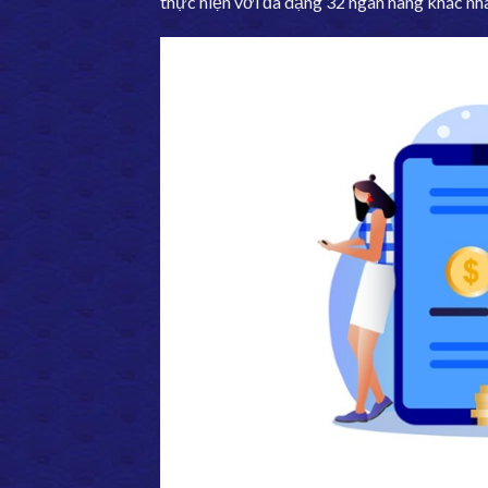
thực hiện với đa dạng 32 ngân hàng khác nh