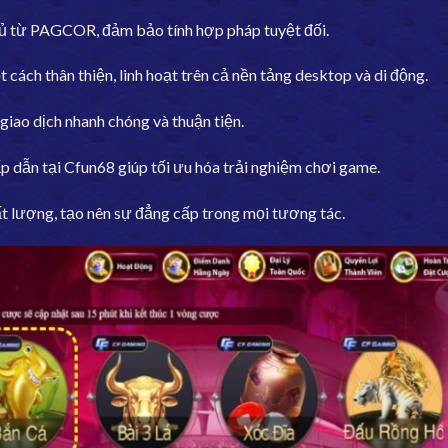
ủ từ PAGCOR, đảm bảo tính hợp pháp tuyệt đối.
 cách thân thiện, linh hoạt trên cả nền tảng desktop và di động.
iao dịch nhanh chóng và thuận tiện.
 dẫn tại Cfun68 giúp tối ưu hóa trải nghiệm chơi game.
t lượng, tạo nên sự đẳng cấp trong mọi tương tác.