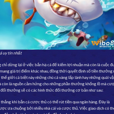
á uy tín nhất
chỉ dừng lại ở việc bắn hạ cá để kiếm lợi nhuận mà còn là cuộc đ
 mang giá trị điểm khác nhau, đồng thời quyết định số tiền thưởng
 thế giới cá biệt này những chú cá vàng lấp lánh hay những quái vậ
 Mà còn là nguồn cảm hứng cho những phần thưởng khổng lồ mà cư
 đổi thưởng sẽ có các hình thức đổi thưởng cơ bản như sau:
 thắng khi bắn cá cược thủ có thể rút tiền qua ngân hàng. Đây là
ợc ưa chuộng bởi nhiều nhà cái và cược thủ. Việc giao dịch có th