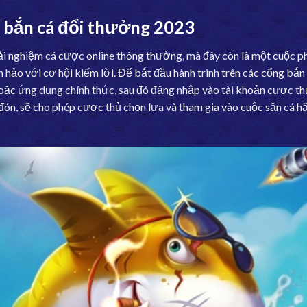
e bắn cá đổi thưởng 2023
ải nghiệm cá cược online thông thường, mà đây còn là một cuộc p
àn hảo với cơ hội kiếm lời. Để bắt đầu hành trình trên các cổng bắn
ặc ứng dụng chính thức, sau đó đăng nhập vào tài khoản cược th
đón, sẽ cho phép cược thủ chọn lựa và tham gia vào cuộc săn cá h