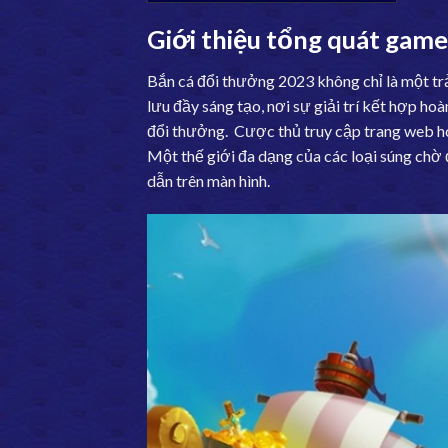
Giới thiệu tổng quát gam
Bắn cá đổi thưởng 2023 không chỉ là một tr
lưu đầy sáng tạo, nơi sự giải trí kết hợp ho
đổi thưởng. Cược thủ truy cập trang web ho
Một thế giới đa dạng của các loại súng chờ 
dẫn trên màn hình.