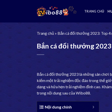
TRANG CHỦ
HƯ
Trang chủ
»
Bắn cá đổi thưởng 2023: Top 4 n
Bắn cá đổi thưởng 2023: 
Bắn cá đổi thưởng 2023 là những sân chơi b
kiếm một trải nghiệm độc đáo trong thế giớ
dạng và hứa hẹn trải nghiệm đỉnh cao. Khám p
trong nội dung sau của
Wibo88
.
Nội dung chính