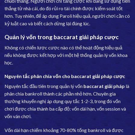
chuỗi thắng. Người chơi chỉ tăng cược khi đang sử dụng tiền
thắng từ nhà cái, do đó rủi ro tài chính được kiểm soát tốt
hơn. Tuy nhiên, để áp dụng Paroli hiệu quả, người chơi cần có
kỷ luật cao và biết cách dừng lại đúng lúc.
Quản lý vốn trong baccarat giải pháp cược
Không có chiến lược cược nào có thể hoạt động hiệu quả
nếu không được kết hợp với một hệ thống quản lý vốn khoa
học.
Nguyên tắc phân chia vốn cho baccarat giải pháp cược
Nguyên tắc đầu tiên trong quản lý vốn
baccarat giải pháp
là
phân chia bankroll thành các phần nhỏ hơn. Chuyên gia
thường khuyến nghị áp dụng quy tắc 1-2-3, trong đó vốn
chơi được chia thành ba cấp độ: vốn dài hạn, vốn session và
vốn ván chơi.
Vốn dài hạn chiếm khoảng 70-80% tổng bankroll và được