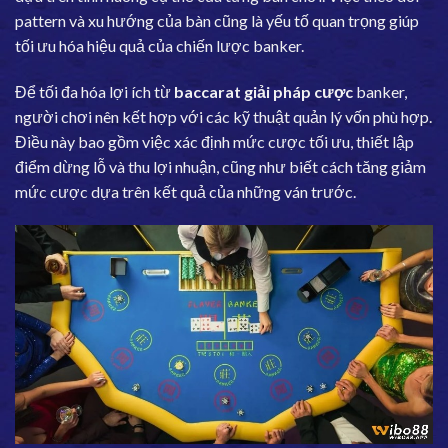
pattern và xu hướng của bàn cũng là yếu tố quan trọng giúp
tối ưu hóa hiệu quả của chiến lược banker.
Để tối đa hóa lợi ích từ
baccarat giải pháp cược
banker,
người chơi nên kết hợp với các kỹ thuật quản lý vốn phù hợp.
Điều này bao gồm việc xác định mức cược tối ưu, thiết lập
điểm dừng lỗ và thu lợi nhuận, cũng như biết cách tăng giảm
mức cược dựa trên kết quả của những ván trước.