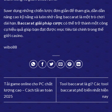
Suwr dụng những chiến lược đơn giản để tham gia, dần dần
nâng cao kỹ năng và luôn nhớ rằng baccarat là một trò chơi
dài hạn.
Baccarat giải pháp cược
có thể trở thành một công
cụ hiệu quả giúp bạn đạt được mục tiêu tài chính trong thế
giới casino.
wibo88
Tải game online cho PC chất
Tool baccarat là gì? Các tool
lượng cao – Cách tải an toàn
baccarat phổ biến nhất hiện
2025
nay