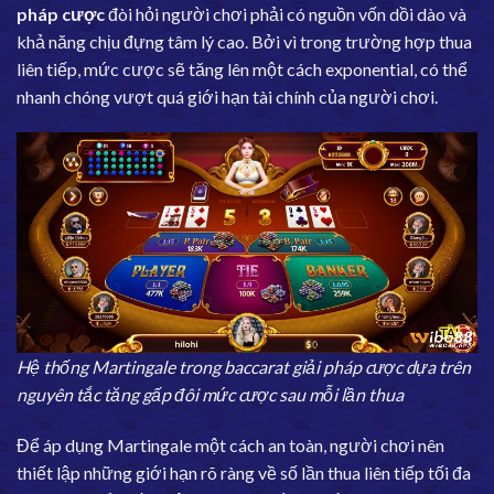
pháp cược
đòi hỏi người chơi phải có nguồn vốn dồi dào và
khả năng chịu đựng tâm lý cao. Bởi vì trong trường hợp thua
liên tiếp, mức cược sẽ tăng lên một cách exponential, có thể
nhanh chóng vượt quá giới hạn tài chính của người chơi.
Hệ thống Martingale trong baccarat giải pháp cược dựa trên
nguyên tắc tăng gấp đôi mức cược sau mỗi lần thua
Để áp dụng Martingale một cách an toàn, người chơi nên
thiết lập những giới hạn rõ ràng về số lần thua liên tiếp tối đa