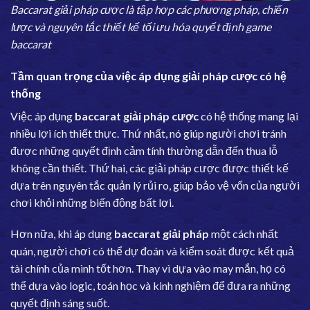
Baccarat giải pháp cược là tập hợp các phương pháp, chiến
lược và nguyên tắc thiết kế tối ưu hóa quyết định
game
ba
ccarat
Tầm quan trọng của việc áp dụng giải pháp cược có hệ
thống
Việc áp dụng
baccarat giải pháp cược
có hệ thống mang lại
nhiều lợi ích thiết thực. Thứ nhất, nó giúp người chơi tránh
được những quyết định cảm tính thường dẫn đến thua lỗ
không cần thiết. Thứ hai, các giải pháp cược được thiết kế
dựa trên nguyên tắc quản lý rủi ro, giúp bảo vệ vốn của người
chơi khỏi những biến động bất lợi.
Hơn nữa, khi áp dụng
baccarat giải pháp
một cách nhất
quán, người chơi có thể dự đoán và kiểm soát được kết quả
tài chính của mình tốt hơn. Thay vì dựa vào may mắn, họ có
thể dựa vào logic, toán học và kinh nghiệm để đưa ra những
quyết định sáng suốt.