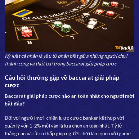
Kỷ luật cá nhân là yếu tố phân biệt giữa những người chơi
thành công và thất bại trong baccarat giải pháp cược
Câu hỏi thường gặp về baccarat giải pháp
cược
Baccarat giải pháp cược nào an toàn nhất cho người mới
bắt đầu?
Đối với người mới, chiến lược cược banker kết hợp với
quản lý vốn 1-2% mỗi ván là lựa chọn an toàn nhất. Tỷ lệ
thắng cao và rủi ro thấp giúp người chơi làm quen với game