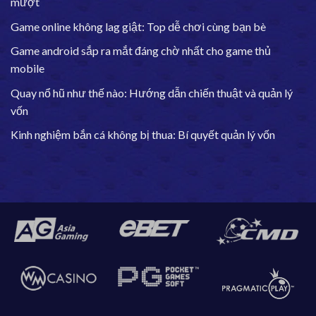
mượt
Game online không lag giật: Top dễ chơi cùng bạn bè
Game android sắp ra mắt đáng chờ nhất cho game thủ
mobile
Quay nổ hũ như thế nào: Hướng dẫn chiến thuật và quản lý
vốn
Kinh nghiệm bắn cá không bị thua: Bí quyết quản lý vốn