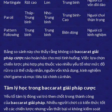
Người có
Martingale
Rất cao
Lớn
Trung bình
vốn dồi dào
Thấp-
Nhỏ-
Trung bình-
Người chơi
Paroli
Trung
Trung
Cao
thận trọng
bình
bình
Pattern
Trung
Trung
Người có
Biến động
Following
bình
bình
kinh nghiệm
Bảng so sánh này cho thấy rằng không có
baccarat giải
pháp cược
nào hoàn hảo cho mọi tình huống. Việc lựa chọn
chiến lược phù hợp phụ thuộc vào nhiều yếu tố như mức độ
rủi ro có thể chấp nhận, nguồn vốn khả dụng, kinh nghiệm
chơi game và mục tiêu tài chính cá nhân.
Tâm lý học trong baccarat giải pháp cược
Yếu tố tâm lý đóng vai trò then chốt trong thành công
của
baccarat giải pháp
. Nhiều người chơi có kiến thức tốt
về các chiến lược nhưng vẫn thất bại vì không kiểm soát