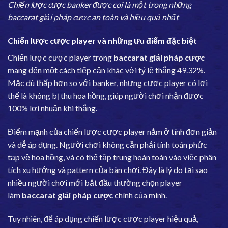
Chiến lược cược banker được coi là một trong những
baccarat giải pháp cược an toàn và hiệu quả nhất
Chiến lược cược player và những ưu điểm đặc biệt
Chiến lược cược player trong
baccarat giải pháp cược
mang đến một cách tiếp cận khác với tỷ lệ thắng 49.32%.
Mặc dù thấp hơn so với banker, nhưng cược player có lợi
thế là không bị thu hoa hồng, giúp người chơi nhận được
100% lợi nhuận khi thắng.
Điểm mạnh của chiến lược cược player nằm ở tính đơn giản
và dễ áp dụng. Người chơi không cần phải tính toán phức
tạp về hoa hồng, và có thể tập trung hoàn toàn vào việc phân
tích xu hướng và pattern của bàn chơi. Đây là lý do tại sao
nhiều người chơi mới bắt đầu thường chọn player
làm
baccarat giải pháp cược
chính của mình.
Tuy nhiên, để áp dụng chiến lược cược player hiệu quả,