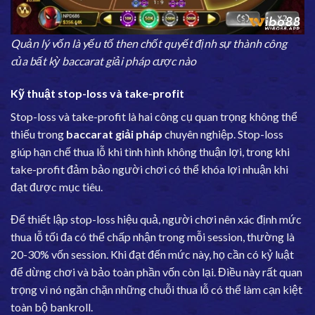
Quản lý vốn là yếu tố then chốt quyết định sự thành công
của bất kỳ baccarat giải pháp cược nào
Kỹ thuật stop-loss và take-profit
Stop-loss và take-profit là hai công cụ quan trọng không thể
thiếu trong
baccarat giải pháp
chuyên nghiệp. Stop-loss
giúp hạn chế thua lỗ khi tình hình không thuận lợi, trong khi
take-profit đảm bảo người chơi có thể khóa lợi nhuận khi
đạt được mục tiêu.
Để thiết lập stop-loss hiệu quả, người chơi nên xác định mức
thua lỗ tối đa có thể chấp nhận trong mỗi session, thường là
20-30% vốn session. Khi đạt đến mức này, họ cần có kỷ luật
để dừng chơi và bảo toàn phần vốn còn lại. Điều này rất quan
trọng vì nó ngăn chặn những chuỗi thua lỗ có thể làm cạn kiệt
toàn bộ bankroll.