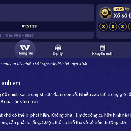
o anh em rất nhiều bất ngờ này đến bất ngờ khác
 anh em
 độ chính xác trong khi dự đoán con số. Nhiều cao thủ trong giới 
88 qua các ván cược.
t khó có thể bị phát hiện. Không phải là một công cụ hữu hình nên 
ông cần phải lo lắng. Cược thủ có thể thu về số tiền thưởng cực