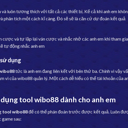
và luôn tương thích với tất cả các thiết bị. Kể cả khi anh em khô
 và phân tích một cách kĩ càng. Đó sẽ sẽ là căn cứ dự đoán kết quả
an cược và tự lặp lại ván cược và nhắc nhở các anh em khi tham gia
sẽ tự động nhắc anh em
 sử dụng
 wibo88
tức là anh em đang liên kết với bên thứ ba. Chính vì vậy v
 vi của wibo88 quản lý. Một cách dễ hiểu có thể tài khoản của a
 dụng tool wibo88 dành cho anh em
ng
tool wibo88
để có thể phán đoán trước được kết quả. Luôn đư
c game sau: