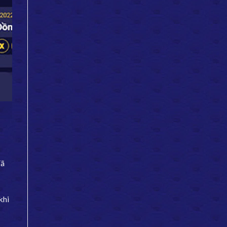
đã
khi