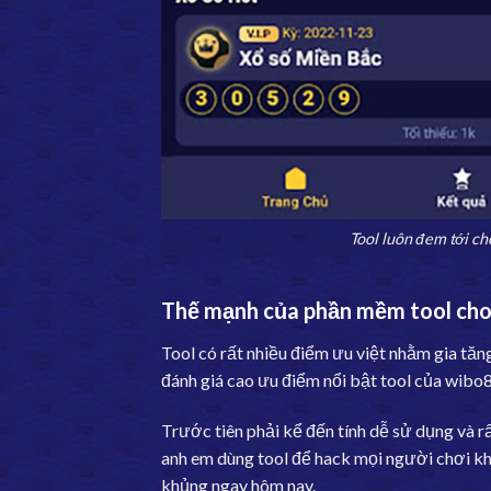
Tool luôn đem tới ch
Thế mạnh của phần mềm tool cho
Tool có rất nhiều điểm ưu việt nhằm gia tăng
đánh giá cao ưu điểm nổi bật tool của wibo
Trước tiên phải kể đến tính dễ sử dụng và rấ
anh em dùng tool để hack mọi người chơi kh
khủng ngay hôm nay.