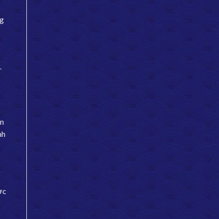
ng
.
ấn
nh
ợc