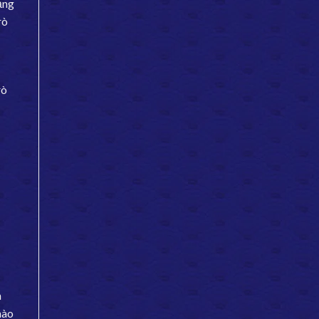
ạng
rò
rò
h
nào