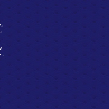
i.
ài
hể
cầu