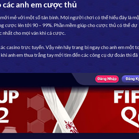
o các anh em cược thủ
mới mẻ với một số tân binh. Mọi người chơi có thể hiểu đây là mộ
 thắng cược lên tới 90 – 99%. Phần mềm giúp cho cược thủ có thể dự
c nhất cho mọi ván khi cá cược.
tại các casino trực tuyến. Vậy nên hãy trang bị ngay cho anh em một t
ể khi anh em thua trắng tay mới tìm đến các công cụ dự đoán thì đã