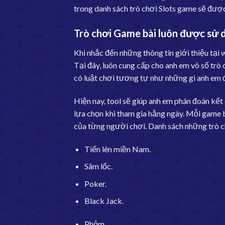
trong danh sách trò chơi Slots game sẽ được
Trò chơi Game bài luôn được sử d
Khi nhắc đến những thông tin giới thiệu tại
Tại đây, luôn cung cấp cho anh em vô số trò
có luật chơi tương tự như những gì anh em đ
Hiện nay, tool sẽ giúp anh em phán đoán kết
lựa chọn khi tham gia hằng ngày. Mỗi game 
của từng người chơi. Danh sách những trò c
Tiến lên miền Nam.
Sâm lốc.
Poker.
Black Jack.
Phỏm.