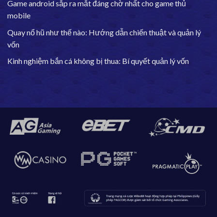
Game android sắp ra mắt đáng chờ nhất cho game thủ
mobile
Quay nổ hũ như thế nào: Hướng dẫn chiến thuật và quản lý
vốn
Kinh nghiệm bắn cá không bị thua: Bí quyết quản lý vốn