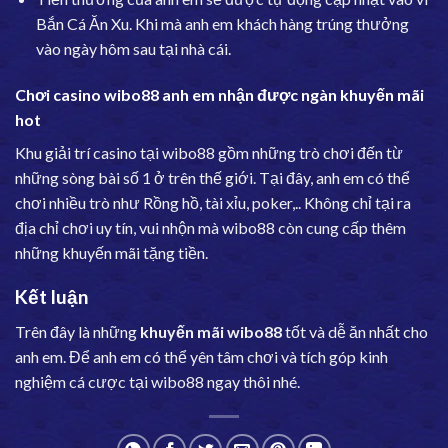
Bắn Cá Ăn Xu. Khi mà anh em khách hàng trúng thưởng
vào ngày hôm sau tại nhà cái.
Chơi casino wibo88 anh em nhận được ngàn khuyến mãi
hot
Khu giải trí casino tại wibo88 gồm những trò chơi đến từ
những sòng bài số 1 ở trên thế giới. Tại đây, anh em có thể
chơi nhiều trò như Rồng hồ, tài xỉu, poker,.. Không chỉ tại ra
địa chỉ chơi uy tín, vui nhộn mà wibo88 còn cung cấp thêm
những khuyến mãi tặng tiền.
Kết luận
Trên đây là những
khuyến mãi wibo88
tốt và dễ ăn nhất cho
anh em. Để anh em có thể yên tâm chơi và tích góp kinh
nghiệm cá cược tại wibo88 ngay thôi nhé.