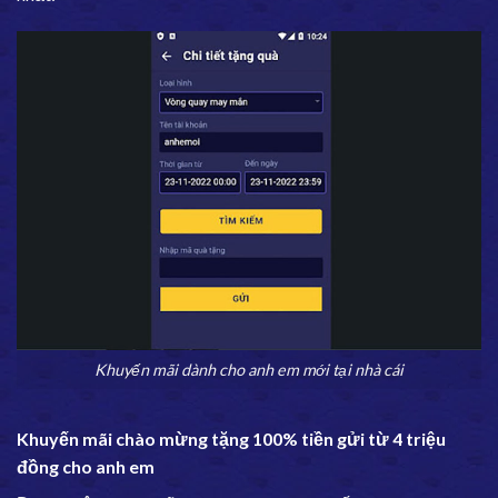
Khuyến mãi dành cho anh em mới tại nhà cái
Khuyến mãi chào mừng tặng 100% tiền gửi từ 4 triệu
đồng cho anh em