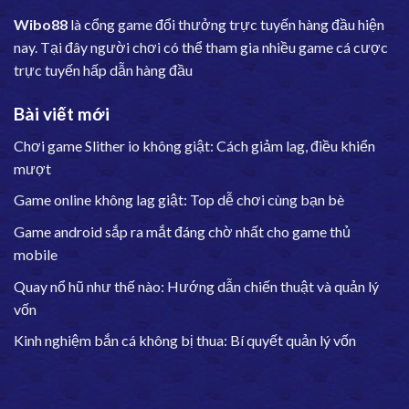
Wibo88
là cổng game đổi thưởng trực tuyến hàng đầu hiện
nay. Tại đây người chơi có thể tham gia nhiều game cá cược
trực tuyến hấp dẫn hàng đầu
Bài viết mới
Chơi game Slither io không giật: Cách giảm lag, điều khiển
mượt
Game online không lag giật: Top dễ chơi cùng bạn bè
Game android sắp ra mắt đáng chờ nhất cho game thủ
mobile
Quay nổ hũ như thế nào: Hướng dẫn chiến thuật và quản lý
vốn
Kinh nghiệm bắn cá không bị thua: Bí quyết quản lý vốn