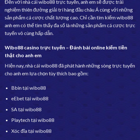
Đến với nhà cái wibo88 trực tuyến, anh em sẽ được trải
nghiệm thiên đường giải trí hàng đầu châu Á cùng với những
sản phẩm cá cược chất lượng cao. Chỉ cần tìm kiếm wibo88
anh em có thể tìm thấy đa số là những sản phẩm cá cược trực
tuyến vô cùng hấp dẫn.
Wibo88 casino trực tuyến – Đánh bài online kiếm tiền
thật cho anh em
Hiện nay, nhà cái wibo88 đã phát hành những sòng trực tuyến
cho anh em lựa chọn tùy thích bao gồm:
Bbin tại wibo88
eEbet tại wibo88
SA tại wibo88
Playtech tại wibo88
Xóc đĩa tại wibo88