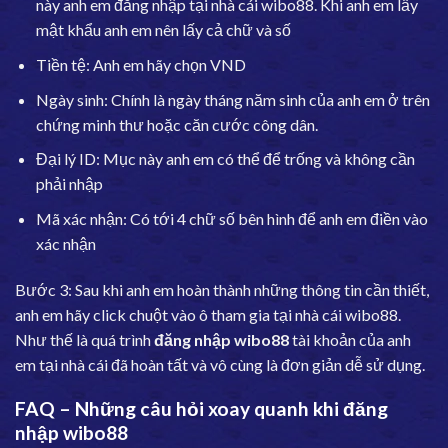
này anh em đăng nhập tại nhà cái wibo88. Khi anh em lấy
mật khẩu anh em nên lấy cả chữ và số
Tiền tệ: Anh em hãy chọn VND
Ngày sinh: Chính là ngày tháng năm sinh của anh em ở trên
chứng minh thư hoặc căn cước công dân.
Đại lý ID: Mục này anh em có thể để trống và không cần
phải nhập
Mã xác nhận: Có tới 4 chữ số bên hình để anh em điền vào
xác nhận
Bước 3: Sau khi anh em hoàn thành những thông tin cần thiết,
anh em hãy click chuột vào ô tham gia tại nhà cái wibo88.
Như thế là quá trình
đăng nhập wibo88
tài khoản của anh
em tại nhà cái đã hoàn tất và vô cùng là đơn giản dễ sử dụng.
FAQ – Những câu hỏi xoay quanh khi đăng
nhập wibo88