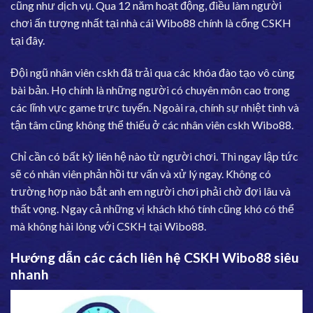
cũng như dịch vụ. Qua 12 năm hoạt động, điều làm người
chơi ấn tượng nhất tại nhà cái Wibo88 chính là cổng CSKH
tại đây.
Đội ngũ nhân viên cskh đã trải qua các khóa đào tạo vô cùng
bài bản. Họ chính là những người có chuyên môn cao trong
các lĩnh vực game trực tuyến. Ngoài ra, chính sự nhiệt tình và
tận tâm cũng không thể thiếu ở các nhân viên cskh Wibo88.
Chỉ cần có bất kỳ liên hệ nào từ người chơi. Thì ngay lập tức
sẽ có nhân viên phản hồi tư vấn và xử lý ngay. Không có
trường hợp nào bắt anh em người chơi phải chờ đợi lâu và
thất vọng. Ngay cả những vị khách khó tính cũng khó có thể
mà không hài lòng với CSKH tại Wibo88.
Hướng dẫn các cách liên hệ CSKH Wibo88 siêu
nhanh