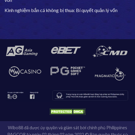
Kinh nghiệm bắn cá không bị thua: Bí quyết quản lý vốn
Wibo88 đã được ủy quyền và giám sát bởi chính phủ Philippines
PAGCOR từ ngày 02 tháng 02 năm 2022 © Bản quyền thuộc sử