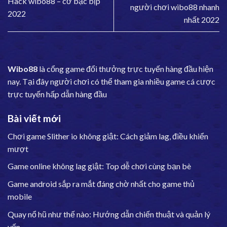
Hack wibo88 – cờ bạc bịp
người chơi wibo88 nhanh
2022
nhất 2022
Wibo88
là cổng game đổi thưởng trực tuyến hàng đầu hiện
nay. Tại đây người chơi có thể tham gia nhiều game cá cược
trực tuyến hấp dẫn hàng đầu
Bài viết mới
Chơi game Slither io không giật: Cách giảm lag, điều khiển
mượt
Game online không lag giật: Top dễ chơi cùng bạn bè
Game android sắp ra mắt đáng chờ nhất cho game thủ
mobile
Quay nổ hũ như thế nào: Hướng dẫn chiến thuật và quản lý
vốn