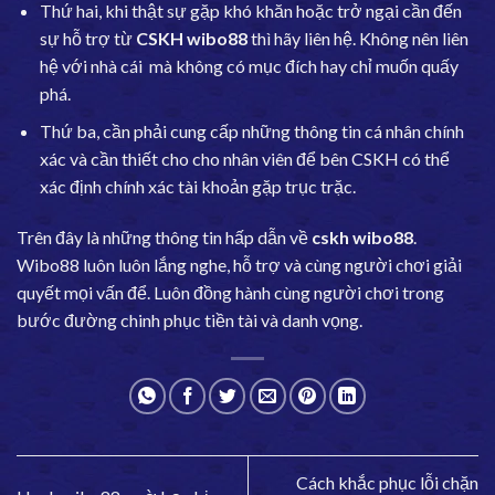
Thứ hai, khi thật sự gặp khó khăn hoặc trở ngại cần đến
sự hỗ trợ từ
CSKH wibo88
thì hãy liên hệ. Không nên liên
hệ với nhà cái mà không có mục đích hay chỉ muốn quấy
phá.
Thứ ba, cần phải cung cấp những thông tin cá nhân chính
xác và cần thiết cho cho nhân viên để bên CSKH có thể
xác định chính xác tài khoản gặp trục trặc.
Trên đây là những thông tin hấp dẫn về
cskh wibo88
.
Wibo88 luôn luôn lắng nghe, hỗ trợ và cùng người chơi giải
quyết mọi vấn để. Luôn đồng hành cùng người chơi trong
bước đường chinh phục tiền tài và danh vọng.
Cách khắc phục lỗi chặn