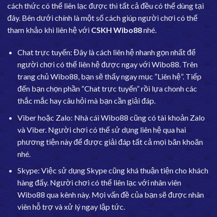
cách thức có thể liên lạc được thì tất cả đều có thể dùng tại
đây. Bên dưới chính là một số cách giúp người chơi có thể
tham khảo khi liên hệ với
CSKH Wibo88
nhé.
Chat trực tuyến: Đây là cách liên hệ nhanh gọn nhất để
người chơi có thể liên hệ được ngay với Wibo88. Trên
trang chủ Wibo88, bạn sẽ thấy ngay mục “Liên hệ”. Tiếp
đến bạn chọn phần “Chat trực tuyến” rồi lựa chonh các
thắc mắc hay câu hỏi mà bạn cần giải đáp.
Viber hoặc Zalo: Nhà cái Wibo88 cũng có tài khoản Zalo
và Viber. Người chơi có thể sử dụng liên hệ qua hai
phương tiện này để được giải đáp tất cả mọi băn khoăn
nhé.
Skype: Việc sử dụng Skype cũng khá thuận tiện cho khách
hàng đấy. Người chơi có thể liên lạc với nhân viên
Wibo88 qua kênh này. Mọi vấn đề của bạn sẽ được nhân
viên hỗ trợ và xử lý ngay lập tức.