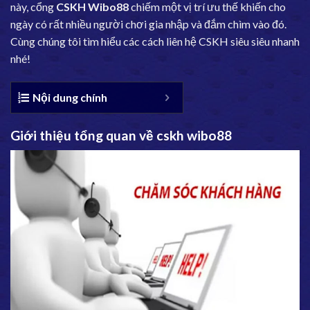
này, cổng
CSKH Wibo88
chiếm một vị trí ưu thế khiến cho
ngày có rất nhiều người chơi gia nhập và đắm chìm vào đó.
Cùng chúng tôi tìm hiểu các cách liên hệ CSKH siêu siêu nhanh
nhé!
Nội dung chính
Giới thiệu tổng quan về cskh wibo88